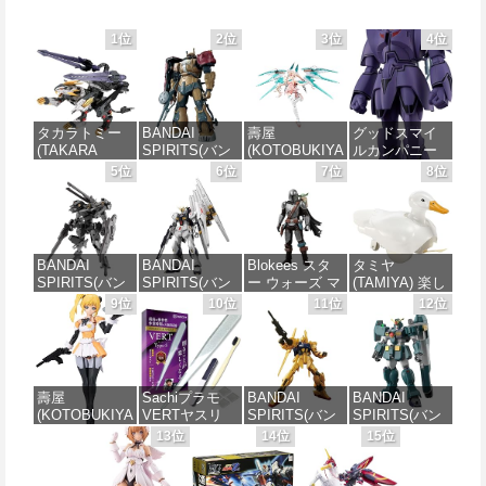
1位
2位
3位
4位
タカラトミー
BANDAI
壽屋
グッドスマイ
(TAKARA
SPIRITS(バン
(KOTOBUKIYA
ルカンパニー
TOMY) T-
ダイスピリッ
) メガミデバイ
巨神ゴーグ
5位
6位
7位
8位
SPARK
ツ) HG 機動戦
ス デザイアメ
MODEROID マ
REALIZE
士ガンダム 復
イデン レイダ
ノン・ガーデ
MODEL リアラ
讐のレクイエ
ー シュガーグ
ィアン 組み立
イズモデル
ム ザクⅡ F型
レイズ 全高約
て式プラモデ
ZOIDS ゾイド
ソラリ機 (復讐
180mm 1/1ス
ル ノンスケー
BANDAI
BANDAI
Blokees スタ
タミヤ
RMZ-025 ライ
のレクイエム)
ケール プラモ
ル 全高約
SPIRITS(バン
SPIRITS(バン
ー ウォーズ マ
(TAMIYA) 楽し
ガーゼロファ
1/144スケール
デル
170mm
ダイ スピリッ
ダイ スピリッ
ンダロリアン&
い工作シリー
9位
10位
11位
12位
ルコン (ZBF)
色分け済みプ
ツ) 30MM
ツ) RG 機動戦
グローグー
ズ No.257 歩い
色分け済み プ
ラモデル
価格：¥6,239
価格：¥7,656
xEXM-000 ゼ
士ガンダム 逆
CC05 ディン
て泳ぐアヒル
ラキット
ノヴァルト
襲のシャア νガ
ジャリン&グロ
工作セット
価格：¥2,700
1/144スケール
ンダム 1/144ス
ーグー ABS樹
70257
価格：¥8,335
色分け済みプ
ケール 色分け
脂&PVC製 組
壽屋
Sachiプラモ
BANDAI
BANDAI
ラモデル
済みプラモデ
み立て式プラ
価格：¥2,189
(KOTOBUKIYA
VERTヤスリ
SPIRITS(バン
SPIRITS(バン
ル
スチックモデ
) 無限邂逅メガ
Type-S 【プロ
ダイ スピリッ
ダイ スピリッ
13位
14位
15位
ル
価格：¥2,813
ロマリア スタ
モデラー共同
ツ) HGUC 200
ツ) HG 機動新
価格：¥4,848
ーズ 全高約
開発】 超極細
機動戦士Zガン
世紀ガンダムX
価格：¥4,475
140mm ノンス
ガラスヤスリ
ダム 百式
ガンダムレオ