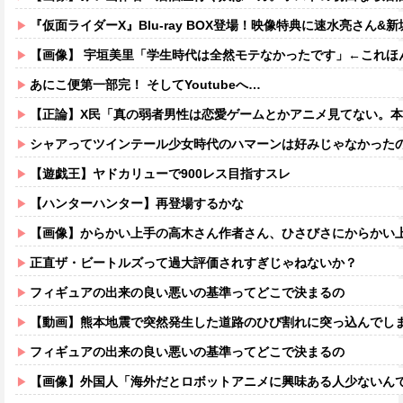
『仮面ライダーX』Blu-ray BOX登場！映像特典に速水亮さん
【画像】 宇垣美里「学生時代は全然モテなかったです」←これほんまかぁ
あにこ便第一部完！ そしてYoutubeへ…
【正論】X民「真の弱者男性は恋愛ゲームとかアニメ見てない。本当の闇を見せるね」
シャアってツインテール少女時代のハマーンは好みじゃなかった
【遊戯王】ヤドカリューで900レス目指すスレ
【ハンターハンター】再登場するかな
【画像】からかい上手の高木さん作者さん、ひさびさにからかい上手の高木さ
正直ザ・ビートルズって過大評価されすぎじゃねないか？
フィギュアの出来の良い悪いの基準ってどこで決まるの
【動画】熊本地震で突然発生した道路のひび割れに突っ込んでし
フィギュアの出来の良い悪いの基準ってどこで決まるの
【画像】外国人「海外だとロボットアニメに興味ある人少ないん