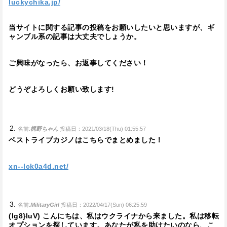
luckychika.jp/
当サイトに関する記事の投稿をお願いしたいと思いますが、ギ
ャンブル系の記事は大丈夫でしょうか。
ご興味がなったら、お返事してください！
どうぞよろしくお願い致します!
名前:
梶野ちゃん
投稿日：2021/03/18(Thu) 01:55:57
ベストライブカジノはこちらでまとめました！
xn--lck0a4d.net/
名前:
MilitaryGirl
投稿日：2022/04/17(Sun) 06:25:59
(Ig8}luV) こんにちは、私はウクライナから来ました。私は移転
オプションを探しています。あなたが私を助けたいのなら、こ