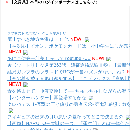
【文房具】本日のログインボーナスはこちらです
ブブ家のドタバタが、今日も愛おしい！
廃止すべき地方空港は？！ 他
NEW!
【神対応】イオン、ポケモンカードは「小中学生にしか売
NEW!
あにこ便第一部完！ そしてYoutubeへ…
NEW!
★【ワートリ】今月第263話「遠征選抜試験Ⅱ⑥」【最新
結局ガンプラのブランドでRGが一番ハズレがないよね？
【その着せ替え人形は恋をする】 アニプレックス「喜多川海
NEW!
舌を絡ませて、唾液交換して── ちゅっちゅしながらの濃厚
【ハンターハンター】再登場するかな
クレバテスⅡ-魔獣の王と偽りの勇者伝承- 第4話 感想：
フィギュアの出来の良い悪いの基準ってどこで決まるの
【画像】NARUTO三大謎の一つ、「羅生門」とは一体何