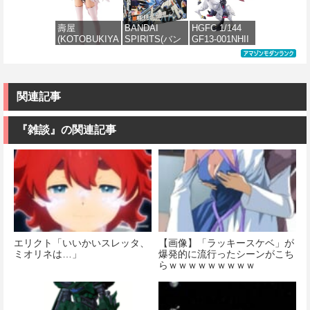
ケール プラモ
５点セット ガ
1/144スケール
パルド 1/144ス
デル
ンプラ プラモ
色分け済みプ
ケール 色分け
壽屋
BANDAI
HGFC 1/144
デル ゲート処
ラモデル
済みプラモデ
(KOTOBUKIYA
SPIRITS(バン
GF13-001NHII
理 模型 フィギ
ル
価格：¥8,566
) アルカナディ
ダイ スピリッ
マスターガン
ュア［知的財
価格：¥1,674
ア ルミティア
ツ) HGUC
ダム&風雲再起
産権登録済］
価格：¥3,810
First Engage
1/144 ZZガン
(機動武闘伝G
verty-s
Ver.〈ファース
ダム （機動戦
ガンダム)
トエンゲージ
士ZZガンダ
関連記事
価格：¥2,320
Ver.〉 全高約
ム）
価格：¥3,380
160mm ノンス
ケール プラモ
『雑談』の関連記事
価格：¥2,500
デル
価格：¥4,950
エリクト「いいかいスレッタ、
【画像】「ラッキースケベ」が
ミオリネは…」
爆発的に流行ったシーンがこち
らｗｗｗｗｗｗｗｗｗ