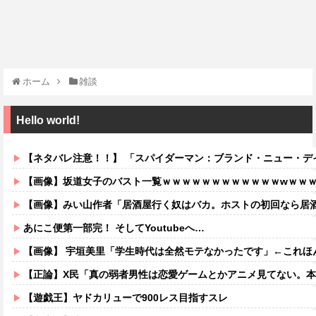
ホーム
雑談
Hello world!
【ネタバレ注意！！】 「スパイダーマン：ブランド・ニュー・デイ」にも出てきた
【画像】坂道女子のバスト一覧ｗｗｗｗｗｗｗｗｗｗｗｗwｗｗ
【画像】みい山作者「居酒屋行く奴はバカ。ホストの初回なら居酒屋より安く飲
あにこ便第一部完！ そしてYoutubeへ…
【画像】 宇垣美里「学生時代は全然モテなかったです」←これほんまかぁ
【正論】X民「真の弱者男性は恋愛ゲームとかアニメ見てない。本当の闇を見せるね」
【遊戯王】ヤドカリューで900レス目指すスレ