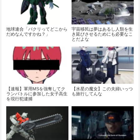
地球連合「パクリってどこから
宇宙移民は夢はあるし人類を生
だめなんですかね？」
き延びさせるためにも必要なこ
とだよな
【速報】軍用MSを強奪してク
【水星の魔女】この夫婦いっつ
ランバトルに参加した女子高生
も旅行してんな
を現行犯逮捕