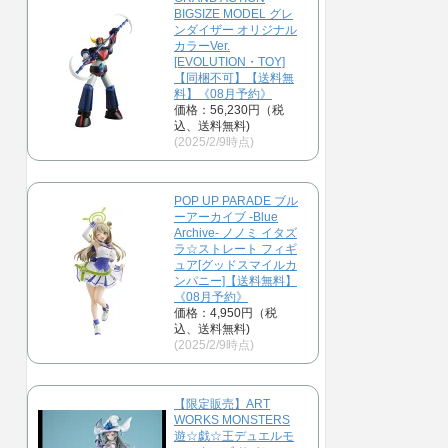
BIGSIZE MODEL グレ
ンダイザー オリジナル
カラーVer.
[EVOLUTION・TOY]
【同梱不可】【送料無
料】《08月予約》
価格：56,230円（税
込、送料無料)
(2025/2/9時点)
POP UP PARADE ブル
ーアーカイブ -Blue
Archive- ノノミ イタズ
ラ☆ストレート フィギ
ュア[グッドスマイルカ
ンパニー]【送料無料】
《08月予約》
価格：4,950円（税
込、送料無料)
(2025/2/9時点)
【限定販売】ART
WORKS MONSTERS
遊☆戯☆王デュエルモ