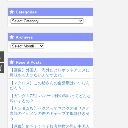
Categories
Archives
Recent Posts
【画像】外国人「海外だとロボットアニメに
興味ある人少ないんですよね」
【マクロス】この爺さんの全盛期はいつなん
だろう…
【ガンダムΖΖ】ハマーン様の匂いってどんな
匂いするの？
【ガンダムＷ】ゼクスってマスクのダサさと
素顔のイケメンの差のギャップで風邪ひきそ
う
【画像】めちゃくちゃ接客態度の悪い中国人