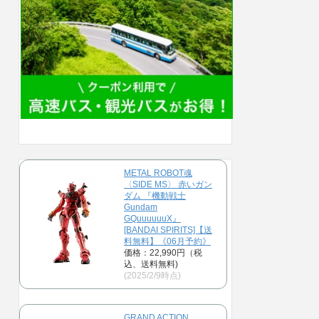
METAL ROBOT魂
〈SIDE MS〉 赤いガン
ダム 『機動戦士
Gundam
GQuuuuuuX』
[BANDAI SPIRITS]【送
料無料】《06月予約》
価格：22,990円（税
込、送料無料)
(2025/2/9時点)
GRAND ACTION