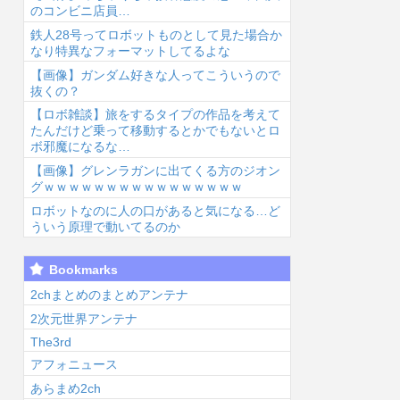
のコンビニ店員…
鉄人28号ってロボットものとして見た場合か
なり特異なフォーマットしてるよな
【画像】ガンダム好きな人ってこういうので
抜くの？
【ロボ雑談】旅をするタイプの作品を考えて
6/8/5 19:13
2026/8/5 18:45
2026/8/5 18:11
202
たんだけど乗って移動するとかでもないとロ
ボ邪魔になるな…
【画像】グレンラガンに出てくる方のジオン
グｗｗｗｗｗｗｗｗｗｗｗｗｗｗｗｗ
ロボットなのに人の口があると気になる…ど
ういう原理で動いてるのか
『少女革命ウテ
平野綾とかいう
僕の心のヤバイ
【
Bookmarks
ナ』の主人公た
女声優について
やつ、あと3話
ん
ちの寮、”あの
お前らが知って
で完結...
数
2chまとめのまとめアンテナ
人”の家がモデ
ることwww...
る
2次元世界アンテナ
だ...
The3rd
アフォニュース
あらまめ2ch