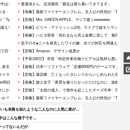
【呪術廻戦】禪院直哉と真人って、性格も作中での行いも末路も似たような二人なのに人気に差があるのが納得いかない！！
背中はこんな様子です…
かってないんだが