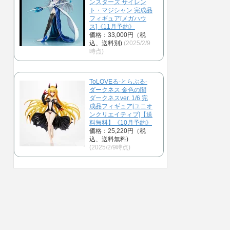
ンスターズ サイレン
ト・マジシャン 完成品
フィギュア[メガハウ
ス]《11月予約》
価格：33,000円（税
込、送料別)
(2025/2/9
時点)
ToLOVEる-とらぶる-
ダークネス 金色の闇
ダークネスver. 1/6 完
成品フィギュア[ユニオ
ンクリエイティブ]【送
料無料】《10月予約》
価格：25,220円（税
込、送料無料)
(2025/2/9時点)