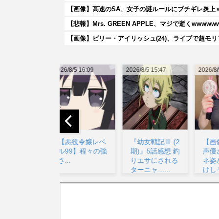
【画像】高速のSA、女子の謎ルールにブチギレ炎上
【悲報】Mrs. GREEN APPLE、マジで逝くwwwww
【画像】ビリー・アイリッシュ(24)、ライブで超モ
026/8/5 16:09
2026/8/5 15:47
2026/8/5 22:21
20
【悪役令嬢レベ
『幼女戦記Ⅱ (2
【画像】美少女
ル99】程々の強
期)』5話感想 釣
声優さん、メガ
さ...
りエサにされる
ネ姿がお前ら受
ターニャ…...
けしそうと話題
ww...