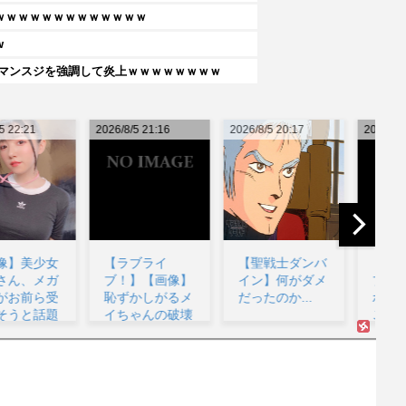
ｗｗｗｗｗｗｗｗｗｗｗｗｗ
w
リマンスジを強調して炎上ｗｗｗｗｗｗｗｗ
26/8/5 21:16
2026/8/5 20:17
2026/8/5 20:14
202
【ラブライ
【聖戦士ダンバ
【ラブライ
ブ！】【画像】
イン】何がダメ
ブ！】【画像】
恥ずかしがるメ
だったのか...
ポニテの矢澤に
イちゃんの破壊
こちゃんあり？
力www...
なし？...
ル