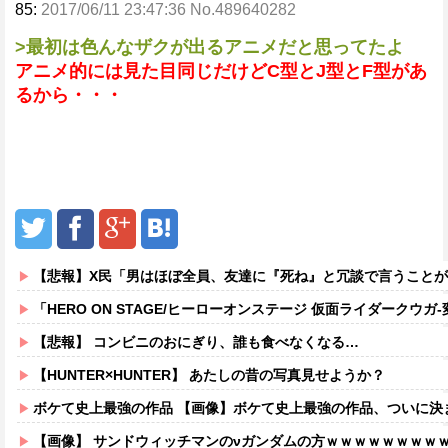
85:
2017/06/11 23:47:36 No.489640282
>最初は色んなザクが出るアニメだと思ってたよ
アニメ的には見た目同じだけどC型とJ型とF型があ
るから・・・
【悲報】X民「男はほぼ全員、友達に『死ね』と冗談で言うこと
「HERO ON STAGE/ヒーローオンステージ 仮面ライダークウガ‐変身-」
【悲報】 コンビニのおにぎり、誰も食べなくなる…
【HUNTER×HUNTER】 あたしの昔の写真見せようか？
ボケて史上最強の作品 【画像】ボケて史上最強の作品、ついに決
【画像】 サンドウィッチマンのνガンダムの方ｗｗｗｗｗｗｗｗ