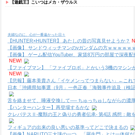
【遊戯王】こいつはメカ・ザウルス
夫婦なのに、心が一番遠かった日々
【HUNTER×HUNTER】 あたしの昔の写真見せようか？
N
【画像】 サンドウィッチマンのνガンダムの方ｗｗｗｗｗ
【画像】 ゲーム配信YouTuber、家賃8万円の部屋で深
NEW!
【ファイブマン】 「ファイブロボ」とかいう3機のマシン
NEW!
【悲報】藤本美貴さん「イケメンってつまらない」←これマ
日本「沖縄県知事選（9月」一色正春「海難事件追及（検証
舌を絡ませて、唾液交換して── ちゅっちゅしながらの濃厚
【ハンターハンター】再登場するかな
クレバテスⅡ-魔獣の王と偽りの勇者伝承- 第4話 感想：
フィギュアの出来の良い悪いの基準ってどこで決まるの
【画像】NARUTO三大謎の一つ、「羅生門」とは一体何