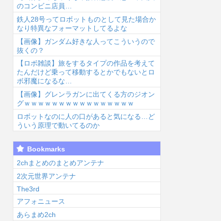
のコンビニ店員…
鉄人28号ってロボットものとして見た場合か
なり特異なフォーマットしてるよな
【画像】ガンダム好きな人ってこういうので
抜くの？
【ロボ雑談】旅をするタイプの作品を考えて
26/8/7 23:05
2026/8/7 22:33
2026/8/7 22:33
たんだけど乗って移動するとかでもないとロ
ボ邪魔になるな…
【画像】グレンラガンに出てくる方のジオン
グｗｗｗｗｗｗｗｗｗｗｗｗｗｗｗｗ
ロボットなのに人の口があると気になる…ど
ういう原理で動いてるのか
【画像10枚】佐
デスノートの主
【画像】新人声
Bookmarks
倉綾音さん
人公がお前らだ
優、いきなりド
(32)、自分のシ
った時にありが
エッチwww...
2chまとめのまとめアンテナ
コポイントに気
ちなことwww...
2次元世界アンテナ
が...
The3rd
アフォニュース
あらまめ2ch