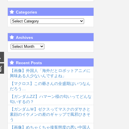
Categories
Archives
Recent Posts
【画像】外国人「海外だとロボットアニメに
興味ある人少ないんですよね」
【マクロス】この爺さんの全盛期はいつなん
だろう…
【ガンダムΖΖ】ハマーン様の匂いってどんな
匂いするの？
【ガンダムＷ】ゼクスってマスクのダサさと
素顔のイケメンの差のギャップで風邪ひきそ
う
【画像】めちゃくちゃ接客態度の悪い中国人