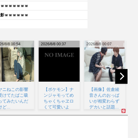
ｗｗｗｗｗｗｗｗ
撮影ｗｗｗｗｗｗ
026/8/8 00:37
2026/8/8 00:07
2026/8/7 23:33
20
【ポケモン】ナ
【画像】佐倉綾
【悲報】太鼓の
ンジャモってめ
音さんのおっぱ
達人、お馴染み
ちゃくちゃヱロ
いが相変わらず
のフォントの使
くて可愛いよ
デカいと話題...
用料が年間6万
な...
から...