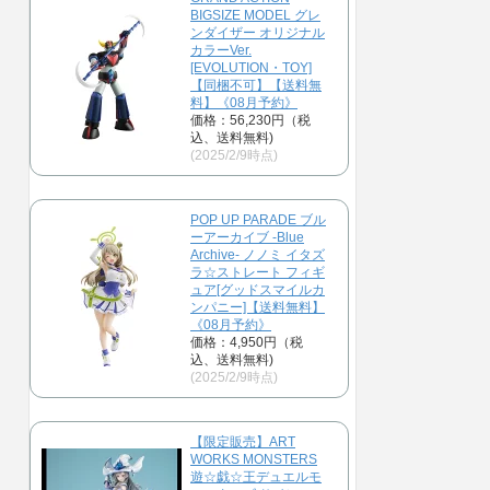
BIGSIZE MODEL グレ
ンダイザー オリジナル
カラーVer.
[EVOLUTION・TOY]
【同梱不可】【送料無
料】《08月予約》
価格：56,230円（税
込、送料無料)
(2025/2/9時点)
POP UP PARADE ブル
ーアーカイブ -Blue
Archive- ノノミ イタズ
ラ☆ストレート フィギ
ュア[グッドスマイルカ
ンパニー]【送料無料】
《08月予約》
価格：4,950円（税
込、送料無料)
(2025/2/9時点)
【限定販売】ART
WORKS MONSTERS
遊☆戯☆王デュエルモ