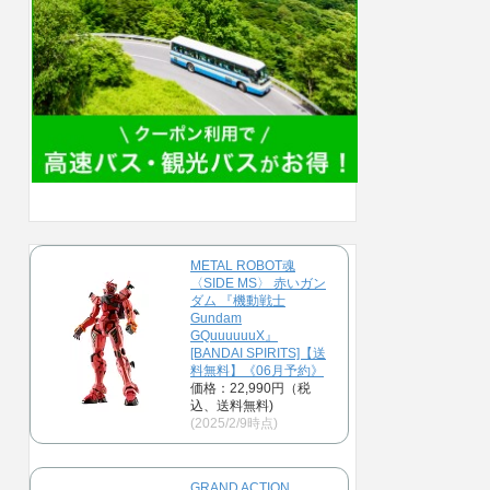
METAL ROBOT魂
〈SIDE MS〉 赤いガン
ダム 『機動戦士
Gundam
GQuuuuuuX』
[BANDAI SPIRITS]【送
料無料】《06月予約》
価格：22,990円（税
込、送料無料)
(2025/2/9時点)
GRAND ACTION