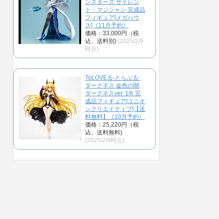
ンスターズ サイレン
ト・マジシャン 完成品
フィギュア[メガハウ
ス]《11月予約》
価格：33,000円（税
込、送料別)
(2025/2/9
時点)
ToLOVEる-とらぶる-
ダークネス 金色の闇
ダークネスver. 1/6 完
成品フィギュア[ユニオ
ンクリエイティブ]【送
料無料】《10月予約》
価格：25,220円（税
込、送料無料)
(2025/2/9時点)