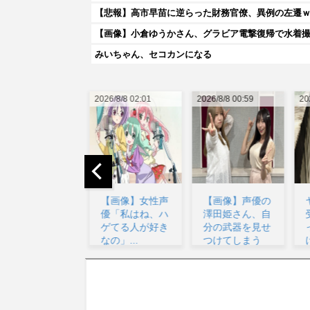
【悲報】高市早苗に逆らった財務官僚、異例の左遷
【画像】小倉ゆうかさん、グラビア電撃復帰で水着
みいちゃん、セコカンになる
026/8/8 02:01
2026/8/8 00:59
2026/8/8 00:54
2
【画像】女性声
【画像】声優の
ヤニねこの影響
優「私はね、ハ
澤田姫さん、自
受けてたばこ吸
ゲてる人が好き
分の武器を見せ
ってみたいんだ
なの」...
つけてしまう
けど...
www...