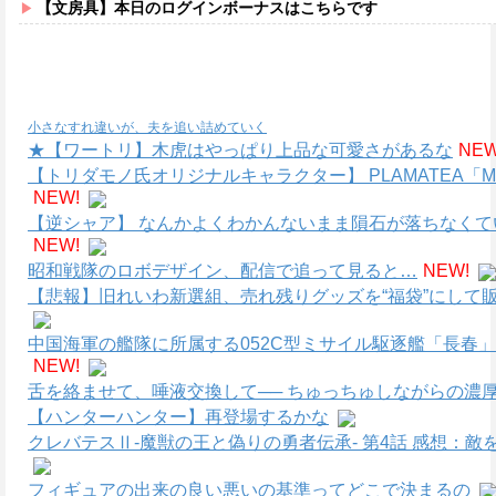
【文房具】本日のログインボーナスはこちらです
小さなすれ違いが、夫を追い詰めていく
★【ワートリ】木虎はやっぱり上品な可愛さがあるな
NEW
【トリダモノ氏オリジナルキャラクター】 PLAMATEA
NEW!
【逆シャア】 なんかよくわかんないまま隕石が落ちなく
NEW!
昭和戦隊のロボデザイン、配信で追って見ると…
NEW!
【悲報】旧れいわ新選組、売れ残りグッズを“福袋”にして販
中国海軍の艦隊に所属する052C型ミサイル駆逐艦「長春」
NEW!
舌を絡ませて、唾液交換して── ちゅっちゅしながらの濃厚
【ハンターハンター】再登場するかな
クレバテスⅡ-魔獣の王と偽りの勇者伝承- 第4話 感想：
フィギュアの出来の良い悪いの基準ってどこで決まるの