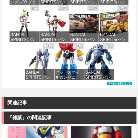
ンダム00 グラ
SPIRITS(バン
SPIRITS(バン
SPIRITS(バン
ル
みプラモデル
価格：¥10,087
価格：¥4,000
ハム専用ユニ
ダイ スピリッ
ダイ スピリッ
ダイ スピリッ
9位
10位
11位
12位
オンフラッグ
ツ) HGAW 機
ツ) HGUC 195
ツ) HGUC 機動
価格：¥3,480
価格：¥6,480
カスタム 1/144
動新世紀ガン
機動戦士Zガン
戦士ガンダム
スケール 色分
ダムX ガンダ
ダム キュベレ
ザクI(黒い三連
け済みプラモ
ムエアマスタ
イ 1/144スケー
星仕様) 1/144
デル
ー 1/144スケー
ル 色分け済み
スケール 色分
BANDAI
BANDAI
BANDAI
BANDAI
ル 色分け済み
プラモデル
け済みプラモ
SPIRITS(バン
SPIRITS(バン
SPIRITS(バン
SPIRITS(バン
プラモデル
デル
価格：¥1,800
ダイスピリッ
ダイ スピリッ
ダイ スピリッ
ダイ スピリッ
13位
14位
15位
価格：¥2,200
ツ) 30MS SIS-
ツ) 30MS
ツ) HGUC
ツ) HGUC 機動
価格：¥3,600
価格：¥2,380
H00 セスティ
Fate/Grand
1/144 ザクII
戦士ガンダム
エ[カラーC] 色
Order アルトリ
(ガルマ専用機)
MSM-03 ゴッ
分け済みプラ
ア・キャスタ
(機動戦士ガン
グ 1/144スケー
モデル
ー 色分け済み
ダム)
ル 色分け済み
BANDAI
グッドスマイ
BANDAI
プラモデル
プラモデル
SPIRITS(バン
ルカンパニー
SPIRITS(バン
価格：¥4,500
価格：¥2,982
ダイ スピリッ
UFO戦士ダイ
ダイ スピリッ
価格：¥7,800
価格：¥2,300
ツ) FULL
アポロン
ツ) HGUC 機動
MECHANICS
MODEROID ダ
戦士ガンダム
機動戦士ガン
イアポロン 組
MSM-07 ズゴ
ダム 水星の魔
み立て式プラ
ック 1/144スケ
関連記事
女 ガンダムエ
モデル ノンス
ール 色分け済
アリアル 1/100
ケール 全高約
みプラモデル
スケール 色分
175mm
『雑談』の関連記事
け済みプラモ
価格：¥1,518
デル
価格：¥8,820
価格：¥4,822