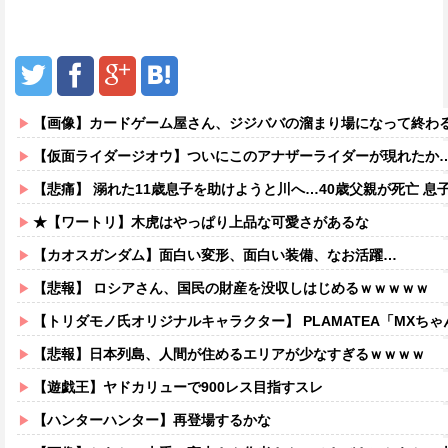
【画像】カードゲーム屋さん、ジジババの溜まり場になって終わるw
【仮面ライダージオウ】ついにこのアナザーライダーが現れたか
【悲痛】 溺れた11歳息子を助けようと川へ…40歳父親が死亡 息
★【ワートリ】木虎はやっぱり上品な可愛さがあるな
【カオスガンダム】面白い変形、面白い装備、なお活躍…
【悲報】 ロシアさん、国民の財産を没収しはじめるｗｗｗｗｗ
【トリダモノ氏オリジナルキャラクター】 PLAMATEA「MXちゃん
【悲報】日本列島、人間が住めるエリアが少なすぎるｗｗｗｗ
【遊戯王】ヤドカリューで900レス目指すスレ
【ハンターハンター】再登場するかな