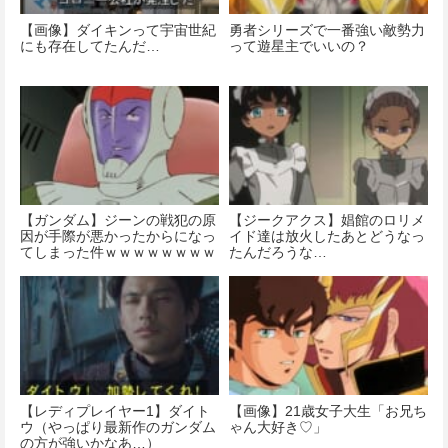
【画像】ダイキンって宇宙世紀
勇者シリーズで一番強い敵勢力
にも存在してたんだ…
って遊星主でいいの？
【ガンダム】ジーンの戦犯の原
【ジークアクス】娼館のロリメ
因が手際が悪かったからになっ
イド達は放火したあとどうなっ
てしまった件ｗｗｗｗｗｗｗｗ
たんだろうな…
ｗｗｗ
【レディプレイヤー1】ダイト
【画像】21歳女子大生「お兄ち
ウ（やっぱり最新作のガンダム
ゃん大好き♡」
の方が強いかなあ…）