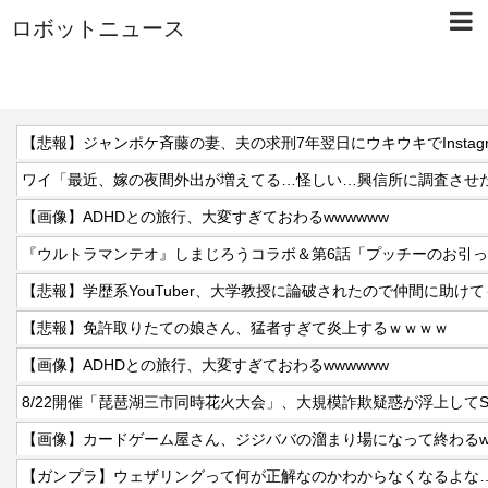
ロボットニュース
【悲報】ジャンポケ斉藤の妻、夫の求刑7年翌日にウキウキでInstag
【画像】ADHDとの旅行、大変すぎておわるwwwwww
『ウルトラマンテオ』しまじろうコラボ＆第6話「プッチーのお引
【悲報】免許取りたての娘さん、猛者すぎて炎上するｗｗｗｗ
【画像】ADHDとの旅行、大変すぎておわるwwwwww
8/22開催「琵琶湖三市同時花火大会」、大規模詐欺疑惑が浮上してS
【画像】カードゲーム屋さん、ジジババの溜まり場になって終わるwww
【ガンプラ】ウェザリングって何が正解なのかわからなくなるよな