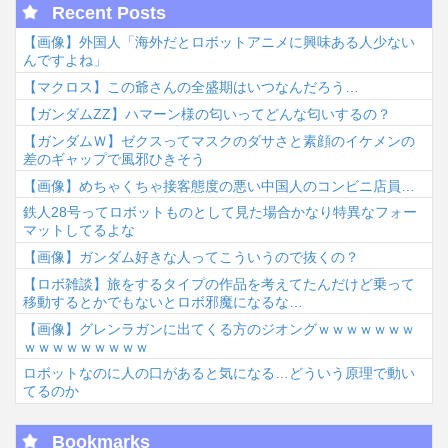
Recent Posts
【画像】外国人「海外だとロボットアニメに興味ある人少ない
んですよね」
【マクロス】この爺さんの全盛期はいつなんだろう…
【ガンダムΖΖ】ハマーン様の匂いってどんな匂いするの？
【ガンダムＷ】ゼクスってマスクのダサさと素顔のイケメンの
差のギャップで風邪ひきそう
【画像】めちゃくちゃ接客態度の悪い中国人のコンビニ店員…
鉄人28号ってロボットものとして見た場合かなり特異なフォー
マットしてるよな
【画像】ガンダム好きな人ってこういうので抜くの？
【ロボ雑談】旅をするタイプの作品を考えてたんだけど乗って
移動するとかでもないとロボ邪魔になるな…
【画像】グレンラガンに出てくる方のジオングｗｗｗｗｗｗｗ
ｗｗｗｗｗｗｗｗｗ
ロボットなのに人の口があると気になる…どういう原理で動い
てるのか
Bookmarks