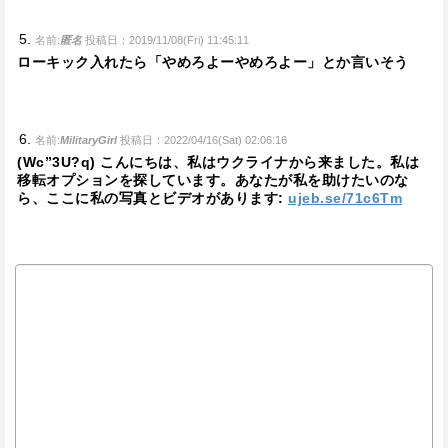
名前:
匿名
投稿日：2019/11/08(Fri) 11:45:11
ローキック入れたら「やめろよーやめろよー」とか言いそう
名前:
MilitaryGirl
投稿日：2022/04/16(Sat) 02:06:16
(Wc”3U?q) こんにちは、私はウクライナから来ました。私は
移転オプションを探しています。あなたが私を助けたいのな
ら、ここに私の写真とビデオがあります:
ujeb.se/71c6Tm