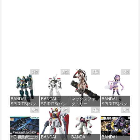
1位
2位
3位
4位
BANDAI
BANDAI
マックスファ
BANDAI
SPIRITS(バン
SPIRITS(バン
クトリー
SPIRITS(バン
ダイ スピリッ
ダイ スピリッ
PLAMATEA
ダイ スピリッ
5位
6位
7位
8位
ツ) HG 機動新
ツ) 機動警察パ
MXちゃん 組み
ツ) 30MS SIS-
世紀ガンダムX
トレイバー
立て式プラモ
J00 メルンジ
ガンダムレオ
EZY RG 1/48
デル ノンスケ
ャ[カラーA] 色
パルド 1/144ス
AV-98Plus (イ
ール 全高約
分け済みプラ
ケール 色分け
ングラム・プ
160mm
モデル
HG 機動戦士ガ
BANDAI
BANDAI
BANDAI
済みプラモデ
ラス) 色分け済