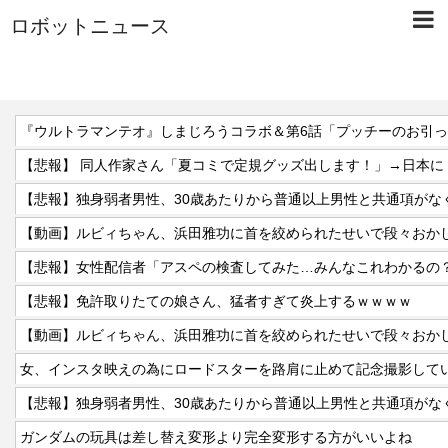
ロボットニュース
『ウルトラマンテオ』しまじろうコラボ＆第6話「プッチーのお引
【動画】ルビィちゃん、浜田雅功に首を絞められたせいで段々おか
【悲報】女性配信者「アスペの検査してみた…みんなこれわかるの
【悲報】免許取りたての娘さん、猛者すぎて炎上するｗｗｗｗ
【動画】ルビィちゃん、浜田雅功に首を絞められたせいで段々おか
ガンダムの玩具は差し替え変形より完全変形する方がいいよね