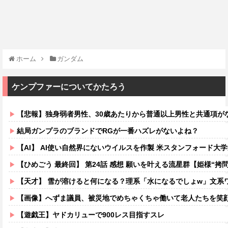
ホーム
ガンダム
ケンプファーについてかたろう
【悲報】独身弱者男性、30歳あたりから普通以上男性と共通項がなくな
結局ガンプラのブランドでRGが一番ハズレがないよね？
【AI】 AI使い自然界にないウイルスを作製 米スタンフォード大
【ひめごう 最終回】 第24話 感想 願いを叶える流星群【姫様“拷問
【天才】 雪が溶けると何になる？理系「水になるでしょw」文系ワ
【画像】へずま議員、被災地でめちゃくちゃ働いて老人たちを笑顔にしてしまうw
【遊戯王】ヤドカリューで900レス目指すスレ