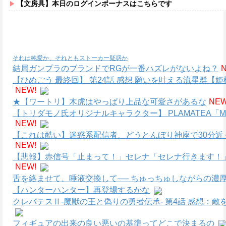
【文房具】本日のログインボーナスはこちらです
それは純愛か、それともストーカー疑惑か
結局ガンプラのブランドでRGが一番ハズレがないよね？
【ひめごう 最終回】 第24話 感想 願いを叶える流星群【姫
NEW!
★【ワートリ】木虎はやっぱり上品な可愛さがあるな
NEW
【トリダモノ氏オリジナルキャラクター】 PLAMATEA
NEW!
【これは酷い】迷惑系配信者、どうとんぼり神座で30分近
NEW!
【悲報】赤信号「止まって！」セレナ「セレナ行きます！
NEW!
舌を絡ませて、唾液交換して── ちゅっちゅしながらの濃厚
【ハンターハンター】再登場するかな
クレバテスⅡ-魔獣の王と偽りの勇者伝承- 第4話 感想：
フィギュアの出来の良い悪いの基準ってどこで決まるの