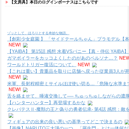
【文房具】本日のログインボーナスはこちらです
ゾッとして、ほろりとする奇妙な物語。
【創彩少女庭園 】 「サイドテールちゃん」プラモデル【本
NEW!
【YAIBA】 第15話 感想 水着VSバニー【真・侍伝 YAIBA】
ガマボイラーをカッコよくしたのがあのペルソナ…？
NEW
ワールドトリガー復活について。
NEW!
【これは重い】貴重品を取りに店舗へ戻った従業員3人が死
NEW!
米軍、長射程精密ミサイルほぼ使い切る…「危険な水準ま
NEW!
舌を絡ませて、唾液交換して── ちゅっちゅしながらの濃厚
【ハンターハンター】再登場するかな
クレバテスⅡ-魔獣の王と偽りの勇者伝承- 第4話 感想：
フィギュアの出来の良い悪いの基準ってどこで決まるの
【画像】NARUTO三大謎の一つ、「羅生門」とは一体何