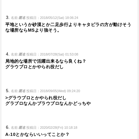
名前:
匿名
投稿日：2018/05/12(Sat) 18:06:24
平地というか砂漠とか二足歩行よりキャタピラの方が動けそう
な場所ならMSより強そう。
名前:
匿名
投稿日：2018/07/28(Sat) 01:53:08
局地的な場所で活躍出来るなら良くね？
グラウブロとかやられ役だし
名前:
匿名
投稿日：2018/09/05(Wed) 09:24:20
>グラウブロとかやられ役だし
グラブロなんかブラウブロなんかどっちや
名前:
匿名
投稿日：2020/02/28(Fri) 10:18:18
A-10とかならいいってことか？