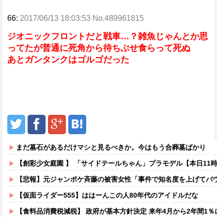
66:
2017/06/13 18:03:53 No.489961815
ジオニックフロントだと戦車…？雑魚じゃんとか思
ってたが普通に死角から待ちぶせ食らって死ぬ
あとガンタンクはゴルゴだった
まだ墓石があるだけマシと見るべきか。今はもう合葬墓ばかり
【創彩少女庭園 】 「サイドテールちゃん」プラモデル【本日11
【悲報】元ジャンポケ斉藤の被害女性「事件で知名度を上げてバウムクーヘン売ったりTikTo
【仮面ライダー555】ははーんこの人80年代のアイドルだな
【食料品消費税減税】 政府が基本方針決定 来年4月から2年間1％