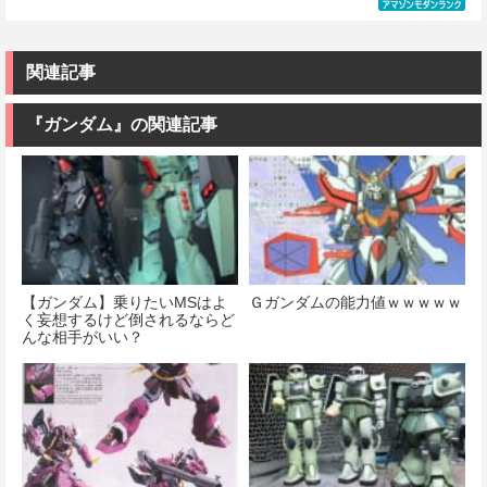
ュア［知的財
デル
価格：¥1,674
ツ) HGUC
ダム&風雲再起
ダムレギルス
産権登録済］
価格：¥3,810
1/144 ZZガン
(機動武闘伝G
1/144スケール
verty-s
価格：¥4,950
ダム （機動戦
ガンダム)
色分け済みプ
士ZZガンダ
ラモデル
関連記事
価格：¥2,320
ム）
価格：¥3,380
価格：¥1,742
『ガンダム』の関連記事
価格：¥2,400
【ガンダム】乗りたいMSはよ
Ｇガンダムの能力値ｗｗｗｗｗ
く妄想するけど倒されるならど
んな相手がいい？