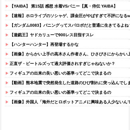
【YAIBA】 第15話 感想 水着VSバニー【真・侍伝 YAIBA】
【速報】ホロライブのソシャゲ、課金圧がやばすぎて不評になるww
【ガンダム0083】バニングってスパロボだと普通に生きてるよね
【遊戯王】ヤドカリューで900レス目指すスレ
【ハンターハンター】再登場するかな
【画像】からかい上手の高木さん作者さん、ひさびさにからかい上手の高木さ
正直ザ・ビートルズって過大評価されすぎじゃねないか？
フィギュアの出来の良い悪いの基準ってどこで決まるの
【動画】熊本地震で突然発生した道路のひび割れに突っ込んでし
フィギュアの出来の良い悪いの基準ってどこで決まるの
【画像】外国人「海外だとロボットアニメに興味ある人少ないん