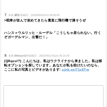
名前:
匿名
投稿日：2020/05/01(Fri) 09:58:09
>戦車が並んで攻めてきたら素直に飛行機で潰そうぜ
ハンス＝ウルリッヒ・ルーデル「こうしちゃ居られない。行く
ぞガーデルマン、出撃だ！」
名前:
MilitaryGirl
投稿日：2022/04/17(Sun) 05:10:29
(Q8qov/?) こんにちは、私はウクライナから来ました。私は移
転オプションを探しています。あなたが私を助けたいのなら、
ここに私の写真とビデオがあります:
ujeb.se/71c6Tm