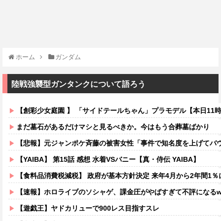
ホーム
ガンダム
陸戦強襲型ガンタンクについて語ろう
【創彩少女庭園 】 「サイドテールちゃん」プラモデル【本日11
まだ墓石があるだけマシと見るべきか。今はもう合葬墓ばかり
【悲報】元ジャンポケ斉藤の被害女性「事件で知名度を上げてバウムクーヘン売ったりTikTo
【YAIBA】 第15話 感想 水着VSバニー【真・侍伝 YAIBA】
【食料品消費税減税】 政府が基本方針決定 来年4月から2年間1％
【速報】ホロライブのソシャゲ、課金圧がやばすぎて不評になるww
【遊戯王】ヤドカリューで900レス目指すスレ