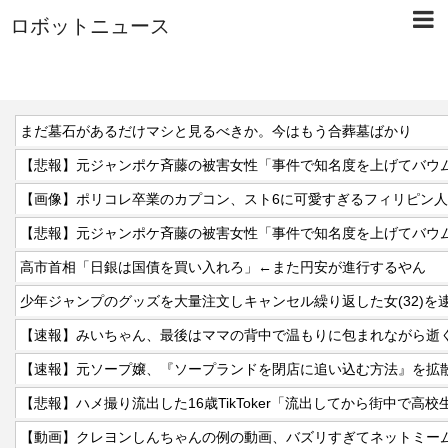
ロボットニュース
まだ墓石があるだけマシと見るべきか。今はもう合葬墓ばかり
【画像】ポリコレ卒業のカプコン、スト6に可愛すぎるフィリピン
高市首相「日銀は国債を買い入れろ」←また円安が進行するやん
少年ジャンプのグッズを大量注文しキャンセル繰り返した女(32)を
【速報】みいちゃん、最後はママの背中で温もりに包まれながら逝
【速報】元ソープ嬢、『ソープランドを閉店に追い込む方法』を拡散
【悲報】ハメ撮り流出した16歳TikToker「流出してから街中で高
【動画】クレヨンしんちゃんの例の動画、バズリすぎてネットミー