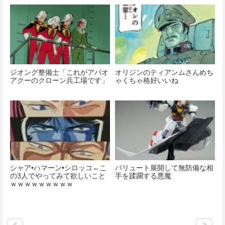
ジオング整備士「これがアバオ
オリジンのティアンムさんめち
アクーのクローン兵工場です」
ゃくちゃ格好いいね
シャア•ハマーン•シロッコ←こ
バリュート展開して無防備な相
の3人でやってみて欲しいこと
手を蹂躙する悪魔
ｗｗｗｗｗｗｗｗｗ