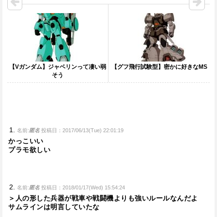
【Vガンダム】ジャベリンって凄い弱
【グフ飛行試験型】密かに好きなMS
そう
名前:
匿名
投稿日：2017/06/13(Tue) 22:01:19
かっこいい
プラモ欲しい
名前:
匿名
投稿日：2018/01/17(Wed) 15:54:24
＞人の形した兵器が戦車や戦闘機よりも強いルールなんだよ
サムラインは明言していたな