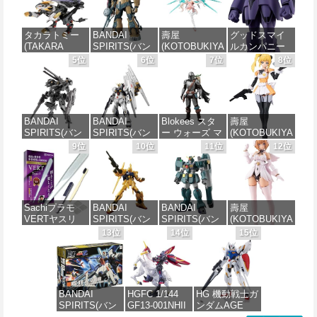
タカラトミー
BANDAI
壽屋
グッドスマイ
(TAKARA
SPIRITS(バン
(KOTOBUKIYA
ルカンパニー
TOMY) T-
ダイスピリッ
) メガミデバイ
巨神ゴーグ
5位
6位
7位
8位
SPARK
ツ) HG 機動戦
ス デザイアメ
MODEROID マ
REALIZE
士ガンダム 復
イデン レイダ
ノン・ガーデ
MODEL リアラ
讐のレクイエ
ー シュガーグ
ィアン 組み立
イズモデル
ム ザクⅡ F型
レイズ 全高約
て式プラモデ
ZOIDS ゾイド
ソラリ機 (復讐
180mm 1/1ス
ル ノンスケー
BANDAI
BANDAI
Blokees スタ
壽屋
RMZ-025 ライ
のレクイエム)
ケール プラモ
ル 全高約
SPIRITS(バン
SPIRITS(バン
ー ウォーズ マ
(KOTOBUKIYA
ガーゼロファ
1/144スケール
デル
170mm
ダイ スピリッ
ダイ スピリッ
ンダロリアン&
) 無限邂逅メガ
9位
10位
11位
12位
ルコン (ZBF)
色分け済みプ
ツ) 30MM
ツ) RG 機動戦
グローグー
ロマリア スタ
色分け済み プ
ラモデル
価格：¥6,239
価格：¥7,656
xEXM-000 ゼ
士ガンダム 逆
CC05 ディン
ーズ 全高約
ラキット
ノヴァルト
襲のシャア νガ
ジャリン&グロ
140mm ノンス
価格：¥2,700
1/144スケール
ンダム 1/144ス
ーグー ABS樹
ケール プラモ
価格：¥8,334
色分け済みプ
ケール 色分け
脂&PVC製 組
デル
Sachiプラモ
BANDAI
BANDAI
壽屋
ラモデル
済みプラモデ
み立て式プラ
VERTヤスリ
SPIRITS(バン
SPIRITS(バン
(KOTOBUKIYA
ル
スチックモデ
価格：¥8,566
Type-S 【プロ
ダイ スピリッ
ダイ スピリッ
) アルカナディ
13位
14位
15位
ル
価格：¥2,813
モデラー共同
ツ) HGUC 200
ツ) HG 機動新
ア ルミティア
価格：¥5,400
開発】 超極細
機動戦士Zガン
世紀ガンダムX
First Engage
価格：¥4,475
ガラスヤスリ
ダム 百式
ガンダムレオ
Ver.〈ファース
５点セット ガ
1/144スケール
パルド 1/144ス
トエンゲージ
ンプラ プラモ
色分け済みプ
ケール 色分け
Ver.〉 全高約
BANDAI
HGFC 1/144
HG 機動戦士ガ
デル ゲート処
ラモデル
済みプラモデ
160mm ノンス
SPIRITS(バン
GF13-001NHII
ンダムAGE
理 模型 フィギ
ル
ケール プラモ
ダイ スピリッ
マスターガン
xvm-fzc ガン