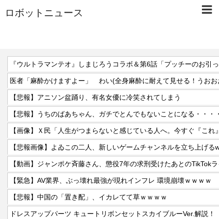
ロボットニュース
『ウルトラマンテオ』しまじろうコラボ＆第6話「プッチーのお引
医者「麻酔かけますよー」 わい(全身麻酔に耐えて見せる！うおお
【悲報】アニソン盆踊り、有名女優に冷笑されてしまう
【悲報】うちのばあちゃん、ガチでとんでもないことになる・・・
【悲報画像】よゐこの二人、新しいゲームチャンネルを立ち上げるw
【緊急】AV業界、ぶっ壊れ最強が現れインフレ 環境崩壊ｗｗｗｗ
【悲報】中国の「置き配」、イカレてて草ｗｗｗｗ
ドレスアップパーツ キュートリボンセットスカイブルーVer.解説！