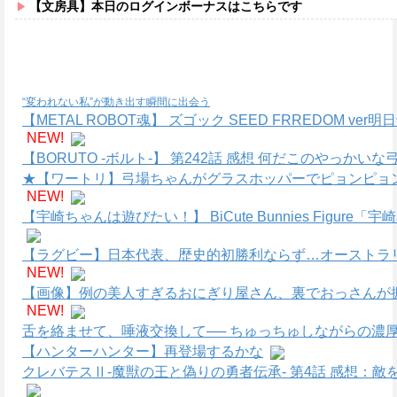
【文房具】本日のログインボーナスはこちらです
“変われない私”が動き出す瞬間に出会う
【METAL ROBOT魂】 ズゴック SEED FRREDOM
NEW!
【BORUTO -ボルト-】 第242話 感想 何だこのやっかい
★【ワートリ】弓場ちゃんがグラスホッパーでピョンピョ
NEW!
【宇崎ちゃんは遊びたい！】 BiCute Bunnies Figure「
【ラグビー】日本代表、歴史的初勝利ならず…オーストラリ
NEW!
【画像】例の美人すぎるおにぎり屋さん、裏でおっさんが
NEW!
舌を絡ませて、唾液交換して── ちゅっちゅしながらの濃厚
【ハンターハンター】再登場するかな
クレバテスⅡ-魔獣の王と偽りの勇者伝承- 第4話 感想：