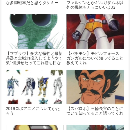
な多脚戦車だと思うタケミー
ファルゲンとかギルガザムネ以
外の機体もカッコいいよね
【マブラヴ】多大な犠牲と最新
【パチモン】モビルフォース
兵器と全戦力投入してようやく
ガンガルについて知ってること
巣1個潰せたってこれ勝ち目な
教えてくれ
くないですか…
2019ロボアニメについてかた
【スパロボ】三輪長官のことに
ろう
ついて知ってること語ってくれ