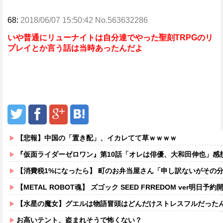
68:
2018/06/07 15:50:42 No.563632286
いや普通にリューナイトは自分達でやった聖刻TRPGのリ
プレイとか言う話は当時あったんだよ
【悲報】中国の「置き配」、イカレてて草ｗｗｗｗ
『仮面ライダーゼロワン』第10話「オレは俳優、大和田伸也」感
【消費税1%になったら】 町のお弁当屋さん「申し訳ないがその分商品代を
【METAL ROBOT魂】 ズゴック SEED FRREDOM ver明日予約開
【水星の魔女】グエルは物語冒頭はどんだけストレスフルだった
お高いテント、盗まれそうで怖くない？