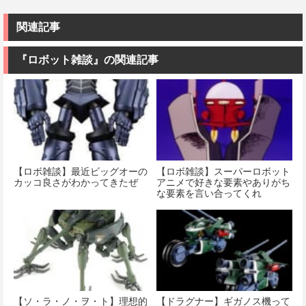
MECHANICS
MODEROID ダ
戦士ガンダム
機動戦士ガン
イアポロン 組
MSM-07 ズゴ
ダム 水星の魔
み立て式プラ
ック 1/144スケ
関連記事
女 ガンダムエ
モデル ノンス
ール 色分け済
アリアル 1/100
ケール 全高約
みプラモデル
スケール 色分
175mm
『ロボット雑談』の関連記事
け済みプラモ
価格：¥1,518
デル
価格：¥8,820
価格：¥4,822
【ロボ雑談】最近ビッグオーの
【ロボ雑談】スーパーロボット
カッコ良さがわかってきたぜ
アニメで好きな要素やありがち
な要素を言い合ってくれ
【ソ・ラ・ノ・ヲ・ト】理想的
【ドラグナー】ギガノス機って