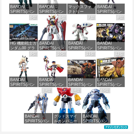
BANDAI
BANDAI
マックスファ
BANDAI
SPIRITS(バン
SPIRITS(バン
クトリー
SPIRITS(バン
ダイ スピリッ
ダイ スピリッ
PLAMATEA
ダイ スピリッ
5位
6位
7位
8位
ツ) HG 機動新
ツ) 機動警察パ
MXちゃん 組み
ツ) 30MS SIS-
世紀ガンダムX
トレイバー
立て式プラモ
J00 メルンジ
ガンダムレオ
EZY RG 1/48
デル ノンスケ
ャ[カラーA] 色
パルド 1/144ス
AV-98Plus (イ
ール 全高約
分け済みプラ
ケール 色分け
ングラム・プ
160mm
モデル
HG 機動戦士ガ
BANDAI
BANDAI
BANDAI
済みプラモデ
ラス) 色分け済
ンダム00 グラ
SPIRITS(バン
SPIRITS(バン
SPIRITS(バン
ル
みプラモデル
価格：¥10,087
価格：¥4,100
ハム専用ユニ
ダイ スピリッ
ダイ スピリッ
ダイ スピリッ
9位
10位
11位
12位
オンフラッグ
ツ) HGAW 機
ツ) HGUC 195
ツ) HGUC 機動
価格：¥3,880
価格：¥6,600
カスタム 1/144
動新世紀ガン
機動戦士Zガン
戦士ガンダム
スケール 色分
ダムX ガンダ
ダム キュベレ
ザクI(黒い三連
け済みプラモ
ムエアマスタ
イ 1/144スケー
星仕様) 1/144
デル
ー 1/144スケー
ル 色分け済み
スケール 色分
BANDAI
BANDAI
BANDAI
BANDAI
ル 色分け済み
プラモデル
け済みプラモ
SPIRITS(バン
SPIRITS(バン
SPIRITS(バン
SPIRITS(バン
プラモデル
デル
価格：¥1,800
ダイスピリッ
ダイ スピリッ
ダイ スピリッ
ダイ スピリッ
13位
14位
15位
価格：¥2,200
ツ) 30MS SIS-
ツ) 30MS
ツ) HGUC
ツ) HGUC 機動
価格：¥3,600
価格：¥2,200
H00 セスティ
Fate/Grand
1/144 ザクII
戦士ガンダム
エ[カラーC] 色
Order アルトリ
(ガルマ専用機)
MSM-03 ゴッ
分け済みプラ
ア・キャスタ
(機動戦士ガン
グ 1/144スケー
モデル
ー 色分け済み
ダム)
ル 色分け済み
BANDAI
グッドスマイ
BANDAI
プラモデル
プラモデル
SPIRITS(バン
ルカンパニー
SPIRITS(バン
価格：¥4,500
価格：¥2,500
ダイ スピリッ
UFO戦士ダイ
ダイ スピリッ
価格：¥7,800
価格：¥2,300
ツ) FULL
アポロン
ツ) HGUC 機動