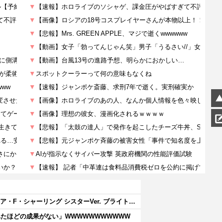
【バニースーツ プランニング】MAGI ARTS「ソフィア・F・シャーリング シスターVer. ブライトエディション」フィギュア【彩色原型公開・画像追加】
たほどの成果がない」WWWWWWWWWWW