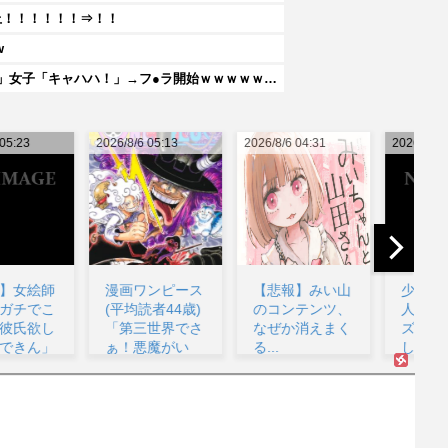
上！！！！！！⇒！！
w
【動画】女子「勃ってんじゃん笑」男子「うるさい//」女子「キャハハ！」→フ●ラ開始ｗｗｗｗｗｗｗｗｗｗ
26/8/6 05:13
2026/8/6 04:31
2026/8/6 04:11
202
漫画ワンピース
【悲報】みい山
少年ジャンプの
(平均読者44歳)
のコンテンツ、
人気マンガグッ
早
「第三世界でさ
なぜか消えまく
ズを“大量注文
ぁ！悪魔がい
る...
しキャンセ
同
て...
ル”繰り...