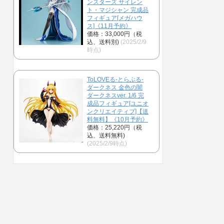
ンスターズ サイレン
ト・マジシャン 完成品
フィギュア[メガハウ
ス]《11月予約》
価格：33,000円（税
込、送料別)
(2025/2/9
時点)
ToLOVEる-とらぶる-
ダークネス 金色の闇
ダークネスver. 1/6 完
成品フィギュア[ユニオ
ンクリエイティブ]【送
料無料】《10月予約》
価格：25,220円（税
込、送料無料)
(2025/2/9時点)