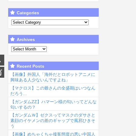
Categories
Archives
Recent Posts
【画像】外国人「海外だとロボットアニメに
興味ある人少ないんですよね」
【マクロス】この爺さんの全盛期はいつなん
だろう…
【ガンダムΖΖ】ハマーン様の匂いってどんな
匂いするの？
【ガンダムＷ】ゼクスってマスクのダサさと
素顔のイケメンの差のギャップで風邪ひきそ
う
【画像】めちゃくちゃ接客態度の悪い中国人