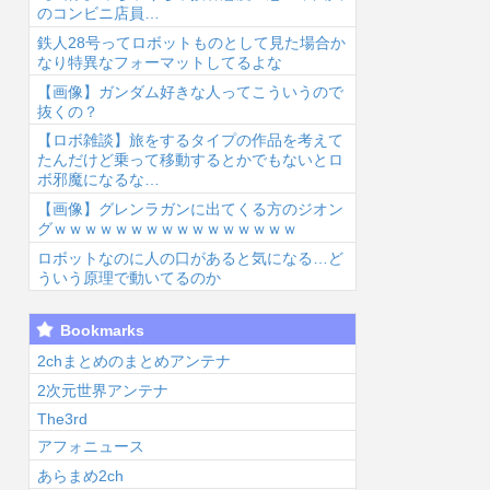
のコンビニ店員…
鉄人28号ってロボットものとして見た場合か
なり特異なフォーマットしてるよな
【画像】ガンダム好きな人ってこういうので
抜くの？
【ロボ雑談】旅をするタイプの作品を考えて
6/8/6 03:31
2026/8/6 03:20
2026/8/6 03:09
2026
たんだけど乗って移動するとかでもないとロ
ボ邪魔になるな…
【画像】グレンラガンに出てくる方のジオン
グｗｗｗｗｗｗｗｗｗｗｗｗｗｗｗｗ
ロボットなのに人の口があると気になる…ど
ういう原理で動いてるのか
【令和最新版】
声優のデビュー
なぜDLCは昔ほ
【
Bookmarks
見沙織(35)x
前の画像が発掘
ど「最初から入
多
東山奈央(34)、
されると良い気
れとけ」と言わ
ラ
2chまとめのまとめアンテナ
級生2...
がしない奴【ラ
れなくなったの
ん
2次元世界アンテナ
ブラ...
か...
思
The3rd
アフォニュース
あらまめ2ch