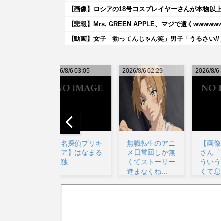
【画像】ロシアの18号コスプレイヤーさんが本物以
【悲報】Mrs. GREEN APPLE、マジで逝くwwwww
026/8/6 03:05
2026/8/6 02:29
2026/8/6 05:23
20
【名探偵プリキ
無職転生のアニ
【画像】女絵師
ュア】はなまる
メ日常回しか無
さん「ガチでこ
孤独…...
くてストーリー
ういう彼氏欲し
進まなくね...
くて息できん」
→2...