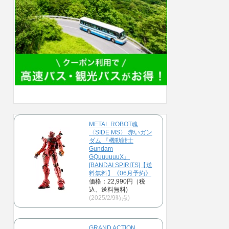
METAL ROBOT魂
〈SIDE MS〉 赤いガン
ダム 『機動戦士
Gundam
GQuuuuuuX』
[BANDAI SPIRITS]【送
料無料】《06月予約》
価格：22,990円（税
込、送料無料)
(2025/2/9時点)
GRAND ACTION