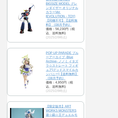
BIGSIZE MODEL グレ
ンダイザー オリジナル
カラーVer.
[EVOLUTION・TOY]
【同梱不可】【送料無
料】《08月予約》
価格：56,230円（税
込、送料無料)
(2025/2/9時点)
POP UP PARADE ブル
ーアーカイブ -Blue
Archive- ノノミ イタズ
ラ☆ストレート フィギ
ュア[グッドスマイルカ
ンパニー]【送料無料】
《08月予約》
価格：4,950円（税
込、送料無料)
(2025/2/9時点)
【限定販売】ART
WORKS MONSTERS
遊☆戯☆王デュエルモ