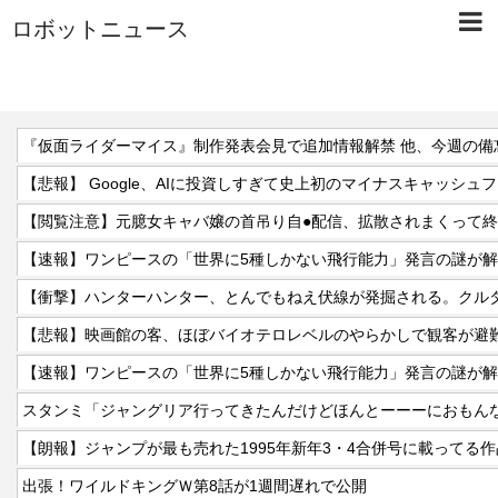
ロボットニュース
【悲報】 Google、AIに投資しすぎて史上初のマイナスキャッシュ
【閲覧注意】元臆女キャバ嬢の首吊り自●配信、拡散されまくって
【速報】ワンピースの「世界に5種しかない飛行能力」発言の謎が解
【悲報】映画館の客、ほぼバイオテロレベルのやらかしで観客が避
【速報】ワンピースの「世界に5種しかない飛行能力」発言の謎が解
スタンミ「ジャングリア行ってきたんだけどほんとーーーにおもん
【朗報】ジャンプが最も売れた1995年新年3・4合併号に載ってる
出張！ワイルドキングＷ第8話が1週間遅れで公開