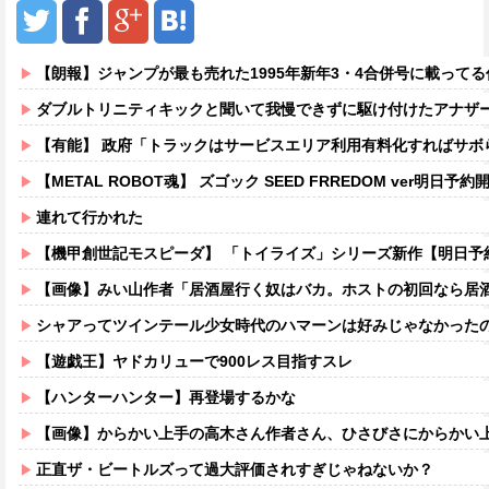
【朗報】ジャンプが最も売れた1995年新年3・4合併号に載って
ダブルトリニティキックと聞いて我慢できずに駆け付けたアナザ
【有能】 政府「トラックはサービスエリア利用有料化すればサボらず
【METAL ROBOT魂】 ズゴック SEED FRREDOM ver明日予約開
連れて行かれた
【機甲創世記モスピーダ】 「トイライズ」シリーズ新作【明日予
【画像】みい山作者「居酒屋行く奴はバカ。ホストの初回なら居酒屋より安く飲
シャアってツインテール少女時代のハマーンは好みじゃなかった
【遊戯王】ヤドカリューで900レス目指すスレ
【ハンターハンター】再登場するかな
【画像】からかい上手の高木さん作者さん、ひさびさにからかい上手の高木さ
正直ザ・ビートルズって過大評価されすぎじゃねないか？