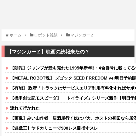
ホーム
ロボット雑談
マジンガーＺ
【マジンガーＺ】映画の続報来たの？
【朗報】ジャンプが最も売れた1995年新年3・4合併号に載って
【METAL ROBOT魂】 ズゴック SEED FRREDOM ver明日予約開
【有能】 政府「トラックはサービスエリア利用有料化すればサボらず
【機甲創世記モスピーダ】 「トイライズ」シリーズ新作【明日予
連れて行かれた
【画像】みい山作者「居酒屋行く奴はバカ。ホストの初回なら居酒屋より安く飲
【遊戯王】ヤドカリューで900レス目指すスレ