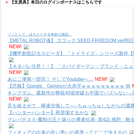
【文房具】本日のログインボーナスはこちらです
ゾッとして、ほろりとする奇妙な物語。
【METAL ROBOT魂】 ズゴック SEED FRREDOM
NEW!
【機甲創世記モスピーダ】 「トイライズ」シリーズ新作【
【ネタバレ注意！！】 「スパイダーマン：ブランド・ニ
NEW!
あにこ便第一部完！ そしてYoutubeへ…
NEW!
【悲報】Google、Geminiが大赤字ｗｗｗｗｗｗｗｗｗ 他
キングダム、最新作が興収40億突破も中国でバズらない→
NEW!
舌を絡ませて、唾液交換して── ちゅっちゅしながらの濃厚
【ハンターハンター】再登場するかな
クレバテスⅡ-魔獣の王と偽りの勇者伝承- 第4話 感想：
フィギュアの出来の良い悪いの基準ってどこで決まるの