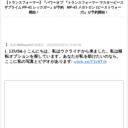
【トランスフォーマー】『パワーオブ
『トランスフォーマー マスターピース
ザプライム PP-41 レックガー』が予約
MP-43 メガトロン (ビーストウォー
開始！
ズ)』が予約開始！
名前:
MilitaryGirl
投稿日：2022/04/15(Fri) 23:49:48
(_1ZUS&-) こんにちは、私はウクライナから来ました。私は移
転オプションを探しています。あなたが私を助けたいのなら、
ここに私の写真とビデオがあります:
ujeb.se/71c6Tm