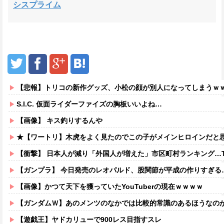
シスプライム
【悲報】トリコの新作グッズ、小松の顔が別人になってしまうｗ
S.I.C. 仮面ライダーファイズの胸板いいよね…
【画像】 キス釣りするんや
★【ワートリ】木虎をよく見たのでこの子がメインヒロインだと思ってたら、は
【衝撃】 日本人が減り「外国人が増えた」市区町村ランキング…T
【ガンプラ】 今日発売のレオパルド、股関節が平成の作りすぎる
【画像】かつて天下を獲っていたYouTuberの現在ｗｗｗｗ
【ガンダムＷ】あのメンツのなかでは比較的常識のあるほうなの
【遊戯王】ヤドカリューで900レス目指すスレ