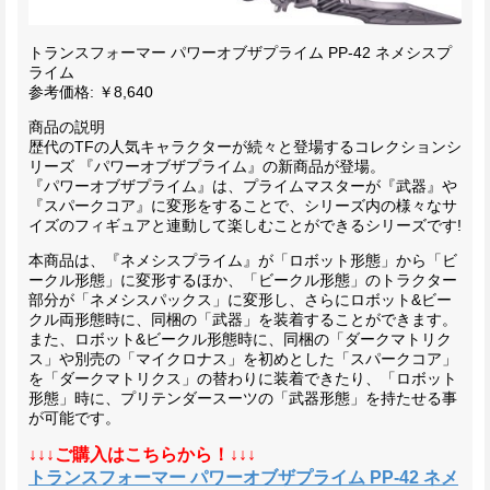
トランスフォーマー パワーオブザプライム PP-42 ネメシスプ
ライム
参考価格: ￥8,640
商品の説明
歴代のTFの人気キャラクターが続々と登場するコレクションシ
リーズ 『パワーオブザプライム』の新商品が登場。
『パワーオブザプライム』は、プライムマスターが『武器』や
『スパークコア』に変形をすることで、シリーズ内の様々なサ
イズのフィギュアと連動して楽しむことができるシリーズです!
本商品は、『ネメシスプライム』が「ロボット形態」から「ビ
ークル形態」に変形するほか、「ビークル形態」のトラクター
部分が「ネメシスパックス」に変形し、さらにロボット&ビー
クル両形態時に、同梱の「武器」を装着することができます。
また、ロボット&ビークル形態時に、同梱の「ダークマトリク
ス」や別売の「マイクロナス」を初めとした「スパークコア」
を「ダークマトリクス」の替わりに装着できたり、「ロボット
形態」時に、プリテンダースーツの「武器形態」を持たせる事
が可能です。
↓↓↓ご購入はこちらから！↓↓↓
トランスフォーマー パワーオブザプライム PP-42 ネメ