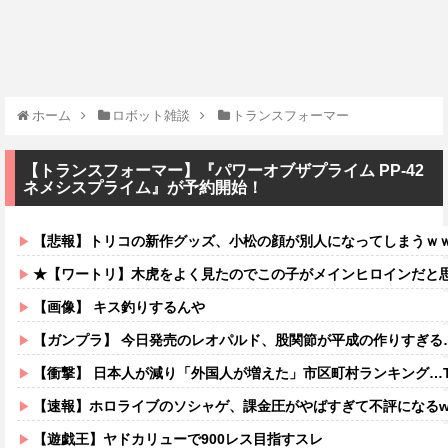
ホーム
ロボット雑談
トランスフォーマー
【トランスフォーマー】『パワーオブザプライム PP-42
ネメシスプライム』が予約開始！
【悲報】トリコの新作グッズ、小松の顔が別人になってしまうｗ
★【ワートリ】木虎をよく見たのでこの子がメインヒロインだと思ってたら、は
【画像】 キス釣りするんや
【ガンプラ】 今日発売のレオパルド、股関節が平成の作りすぎる
【衝撃】 日本人が減り「外国人が増えた」市区町村ランキング…T
【速報】ホロライブのソシャゲ、課金圧がやばすぎて不評になるww
【遊戯王】ヤドカリューで900レス目指すスレ