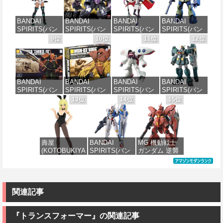
ャ[カラーA] 色
EZY RG 1/48
スケール 色分
ダムX ガンダ
分け済みプラ
AV-98Plus (イ
け済みプラモ
ムエアマスタ
モデル
ングラム・プ
デル
ー 1/144スケー
BANDAI
BANDAI
BANDAI
BANDAI
ラス) 色分け済
ル 色分け済み
SPIRITS(バン
SPIRITS(バン
SPIRITS(バン
SPIRITS(バン
みプラモデル
プラモデル
価格：¥4,200
価格：¥1,800
ダイスピリッ
ダイ スピリッ
ダイ スピリッ
ダイ スピリッ
9位
10位
11位
12位
ツ) 30MS SIS-
ツ) HGUC 機動
ツ) 30MS
ツ) HGUC
価格：¥6,600
価格：¥3,600
H00 セスティ
戦士ガンダム
Fate/Grand
1/144 HGUC
エ[カラーC] 色
ザクI(黒い三連
Order アルトリ
MS-05BザクI
分け済みプラ
星仕様) 1/144
ア・キャスタ
(機動戦士ガン
モデル
スケール 色分
ー 色分け済み
ダム)
BANDAI
BANDAI
BANDAI
BANDAI
け済みプラモ
プラモデル
SPIRITS(バン
SPIRITS(バン
SPIRITS(バン
SPIRITS(バン
デル
価格：¥4,450
価格：¥2,300
ダイ スピリッ
ダイ スピリッ
ダイ スピリッ
ダイ スピリッ
13位
14位
15位
価格：¥7,800
ツ) HGUC
ツ) HGUC 機動
ツ) HGUC 195
ツ) HG 機動新
価格：¥2,202
1/144 ザクII
戦士ガンダム
機動戦士Zガン
世紀ガンダムX
(ガルマ専用機)
MSM-03 ゴッ
ダム キュベレ
ガンダムレオ
(機動戦士ガン
グ 1/144スケー
イ 1/144スケー
パルド 1/144ス
ダム)
ル 色分け済み
ル 色分け済み
ケール 色分け
壽屋
BANDAI
MG 機動戦士
プラモデル
プラモデル
済みプラモデ
(KOTOBUKIYA
SPIRITS(バン
ガンダム 逆襲
ル
価格：¥2,982
) フレームアー
ダイ スピリッ
のシャア MSN-
価格：¥2,280
価格：¥2,200
ムズ・ガール
ツ) FULL
04 サザビー
価格：¥3,810
ドゥルガー
MECHANICS
Ver.Ka 1/100ス
I〈Bunny
機動戦士ガン
ケール 色分け
Style〉 全高約
ダム 水星の魔
済みプラモデ
関連記事
180mm ノンス
女 ガンダムエ
ル
ケール プラモ
アリアル 1/100
デル
スケール 色分
『トランスフォーマー』の関連記事
価格：¥13,800
け済みプラモ