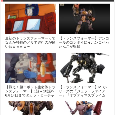
デル
価格：¥11,000
価格：¥4,280
最初のトランスフォーマーって
【トランスフォーマー】アンコ
なんか独特のノリで進むのが良
ールのコンボイにイボンコぺっ
いねｗｗｗｗｗ
たんこが収録
【戦え！超ロボット生命体トラ
【トランスフォーマー】MBシ
ンスフォーマー】1話～10話を
リーズの『ジェットファイア
6月14日までタカラトミーチャ
ー』『オプティマスプライム
ンネルで公開中
リベンジバージョン』などが明
日発売です！