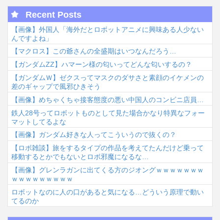
Recent Posts
【画像】外国人「海外だとロボットアニメに興味ある人少ない
んですよね」
【マクロス】この爺さんの全盛期はいつなんだろう…
【ガンダムΖΖ】ハマーン様の匂いってどんな匂いするの？
【ガンダムＷ】ゼクスってマスクのダサさと素顔のイケメンの
差のギャップで風邪ひきそう
【画像】めちゃくちゃ接客態度の悪い中国人のコンビニ店員…
鉄人28号ってロボットものとして見た場合かなり特異なフォー
マットしてるよな
【画像】ガンダム好きな人ってこういうので抜くの？
【ロボ雑談】旅をするタイプの作品を考えてたんだけど乗って
移動するとかでもないとロボ邪魔になるな…
【画像】グレンラガンに出てくる方のジオングｗｗｗｗｗｗｗ
ｗｗｗｗｗｗｗｗｗ
ロボットなのに人の口があると気になる…どういう原理で動い
てるのか