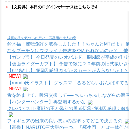
【文房具】本日のログインボーナスはこちらです
成長の先で気づいた想い、不器用な大人の恋
鈴木福「運転免許を取得しました！！ちゃんとMTだよ」 
なぜプーチンはウクライナ侵攻をやめられないのか？！ 他
【ガンプラ】 今日発売のレオパルド、股関節が平成の作り
【仮面ライダーカブト】 予告で敵に２０年前の旧式扱いさ
【ひびめし】 第6話 感想 なぜかスカートが入らないが！
NEW!
【rurudo氏イラスト】 グッスマ「るるどらいおん/ぱすて
NEW!
舌を絡ませて、唾液交換して── ちゅっちゅしながらの濃厚
【ハンターハンター】再登場するかな
クレバテスⅡ-魔獣の王と偽りの勇者伝承- 第4話 感想：
フィギュアの出来の良い悪いの基準ってどこで決まるの
【画像】NARUTO三大謎の一つ、「羅生門」とは一体何