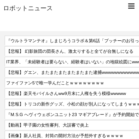
ロボットニュース
『ウルトラマンテオ』しまじろうコラボ＆第6話「プッチーのお引
【悲報】 幻影旅団の団長さん、激太りすると全てが台無しになる
IT業界、「未経験者は要らない、経験者はいない」の地獄絵図にww
【悲報】グエン、またまたまたまたまたまた逮捕wwwwwwwwwwww
ファイファン5で唯一学んだことｗｗｗｗｗｗｗｗ
【悲報】楽天モバイルさんww9月末に人権を失う模様wwwww
【悲報】トリコの新作グッズ、小松の顔が別人になってしまうｗｗ
『M.S.G へヴィウェポンユニット23 マギアブレード』が予約開始
【動画】甲子園の女性審判、大誤審で炎上
【画像】新人社員、封筒の開封方法が予想外すぎるｗｗｗｗ