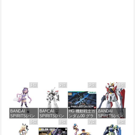
1位
2位
3位
4位
BANDAI
BANDAI
HG 機動戦士ガ
BANDAI
SPIRITS(バン
SPIRITS(バン
ンダム00 グラ
SPIRITS(バン
ダイ スピリッ
ダイ スピリッ
ハム専用ユニ
ダイ スピリッ
5位
6位
7位
8位
ツ) 30MS SIS-
ツ) 機動警察パ
オンフラッグ
ツ) HGAW 機
J00 メルンジ
トレイバー
カスタム 1/144
動新世紀ガン