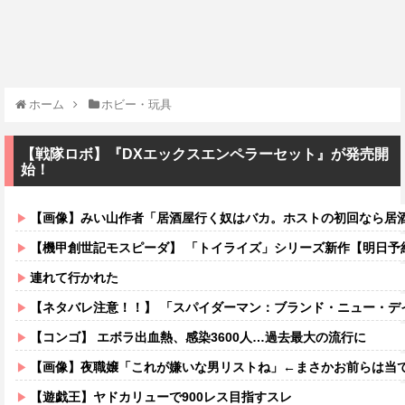
ホーム
ホビー・玩具
【戦隊ロボ】『DXエックスエンペラーセット』が発売開
始！
【画像】みい山作者「居酒屋行く奴はバカ。ホストの初回なら居酒屋より安く飲
【機甲創世記モスピーダ】 「トイライズ」シリーズ新作【明日予
連れて行かれた
【ネタバレ注意！！】 「スパイダーマン：ブランド・ニュー・デイ」にも出てきた
【コンゴ】 エボラ出血熱、感染3600人…過去最大の流行に
【画像】夜職嬢「これが嫌いな男リストね」←まさかお前らは当てはま
【遊戯王】ヤドカリューで900レス目指すスレ