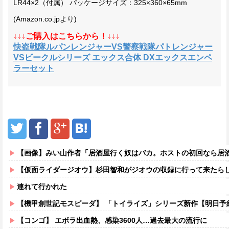
LR44×2（付属） パッケージサイズ：325×360×65mm
(Amazon.co.jpより)
↓↓↓ご購入はこちらから！↓↓↓
快盗戦隊ルパンレンジャーVS警察戦隊パトレンジャー
VSビークルシリーズ エックス合体 DXエックスエンペ
ラーセット
【画像】みい山作者「居酒屋行く奴はバカ。ホストの初回なら居酒屋より安く飲
【仮面ライダージオウ】杉田智和がジオウの収録に行って来たら
連れて行かれた
【機甲創世記モスピーダ】 「トイライズ」シリーズ新作【明日予
【コンゴ】 エボラ出血熱、感染3600人…過去最大の流行に