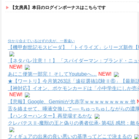
【文房具】本日のログインボーナスはこちらです
分かり合えているはずの夫が、一番遠い
【機甲創世記モスピーダ】 「トイライズ」シリーズ新作【
【ネタバレ注意！！】 「スパイダーマン：ブランド・ニ
NEW!
あにこ便第一部完！ そしてYoutubeへ…
NEW!
★【ワートリ】今月第263話「遠征選抜試験Ⅱ⑥」【最新
【神対応】イオン、ポケモンカードは「小中学生にしか売
NEW!
【悲報】Google、Geminiが大赤字ｗｗｗｗｗｗｗｗｗ 他
舌を絡ませて、唾液交換して── ちゅっちゅしながらの濃厚
【ハンターハンター】再登場するかな
クレバテスⅡ-魔獣の王と偽りの勇者伝承- 第4話 感想：
フィギュアの出来の良い悪いの基準ってどこで決まるの