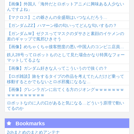
【画像】外国人「海外だとロボットアニメに興味ある人少ない
んですよね」
【マクロス】この爺さんの全盛期はいつなんだろう…
【ガンダムΖΖ】ハマーン様の匂いってどんな匂いするの？
【ガンダムＷ】ゼクスってマスクのダサさと素顔のイケメンの
差のギャップで風邪ひきそう
【画像】めちゃくちゃ接客態度の悪い中国人のコンビニ店員…
鉄人28号ってロボットものとして見た場合かなり特異なフォー
マットしてるよな
【画像】ガンダム好きな人ってこういうので抜くの？
【ロボ雑談】旅をするタイプの作品を考えてたんだけど乗って
移動するとかでもないとロボ邪魔になるな…
【画像】グレンラガンに出てくる方のジオングｗｗｗｗｗｗｗ
ｗｗｗｗｗｗｗｗｗ
ロボットなのに人の口があると気になる…どういう原理で動い
てるのか
Bookmarks
2chまとめのまとめアンテナ