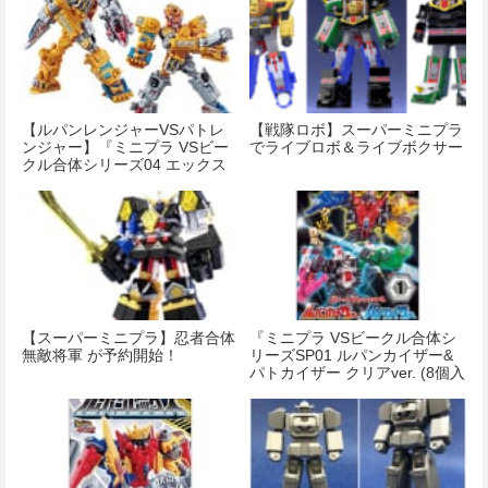
【ルパンレンジャーVSパトレ
【戦隊ロボ】スーパーミニプラ
ンジャー】『ミニプラ VSビー
でライブロボ＆ライブボクサー
クル合体シリーズ04 エックス
エンペラーセット』が本日発売
【スーパーミニプラ】忍者合体
『ミニプラ VSビークル合体シ
無敵将軍 が予約開始！
リーズSP01 ルパンカイザー&
パトカイザー クリアver. (8個入
り) 食玩・清涼菓子 (怪盗戦隊
ルパンレンジャーVS警察戦隊
パトレンジャー)』が発売開
始！