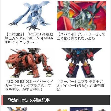
【予約開始】『ROBOT魂 機動
【スパロボ】アルトリーゼって
戦士ガンダム [SIDE MS] MSM-
立体物に恵まれないよね
03C ハイゴッグ ver.
A.N.I.M.E』
『ZOIDS EZ-016 セイバータイ
『スーパーミニプラ 勇者王ガ
ガー マーキングプラスVer. プ
オガイガー4 (食玩)』が発売開
ラモデル』が本日発売！
始！
『戦隊ロボ』の関連記事