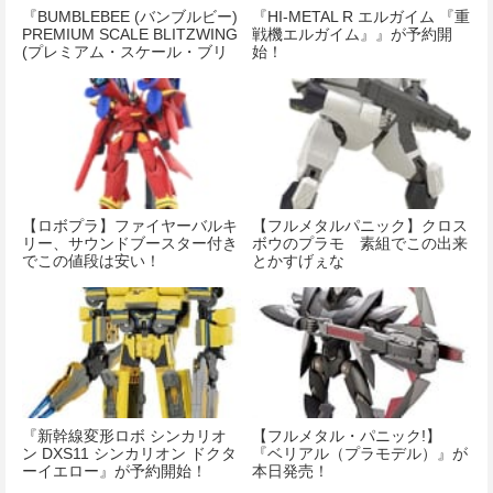
『BUMBLEBEE (バンブルビー)
『HI-METAL R エルガイム 『重
PREMIUM SCALE BLITZWING
戦機エルガイム』』が予約開
(プレミアム・スケール・ブリ
始！
ッツウイング) フィギュア』が
予約開始！
【ロボプラ】ファイヤーバルキ
【フルメタルパニック】クロス
リー、サウンドブースター付き
ボウのプラモ 素組でこの出来
でこの値段は安い！
とかすげぇな
『新幹線変形ロボ シンカリオ
【フルメタル・パニック!】
ン DXS11 シンカリオン ドクタ
『ベリアル（プラモデル）』が
ーイエロー』が予約開始！
本日発売！