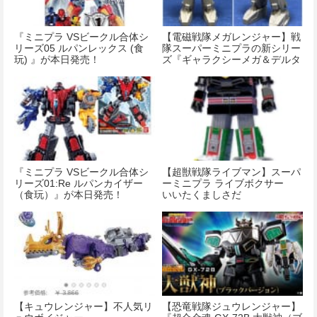
『ミニプラ VSビークル合体シ
【電磁戦隊メガレンジャー】戦
リーズ05 ルパンレックス (食
隊スーパーミニプラの新シリー
玩) 』が本日発売！
ズ『ギャラクシーメガ＆デルタ
メガ』発表！
『ミニプラ VSビークル合体シ
【超獣戦隊ライブマン】スーパ
リーズ01:Re ルパンカイザー
ーミニプラ ライブボクサー
（食玩）』が本日発売！
いいたくましさだ
【キュウレンジャー】不人気リ
【恐竜戦隊ジュウレンジャー】