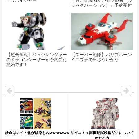
ュウボイジャー
『超合金魂 GX-72B 大獣神（ブ
ラックバージョン）』予約受付
開始 ：7月27日 16時
【超合金魂】ジュウレンジャー
【スーパー戦隊】バリブルーン
のドラゴンシーザーが予約受付
ミニプラで出さないかな
開始です！
鉄血はナイト化が馴染むねwwwwwww
サイコミュ高機動試験型ザクについて
かたろう