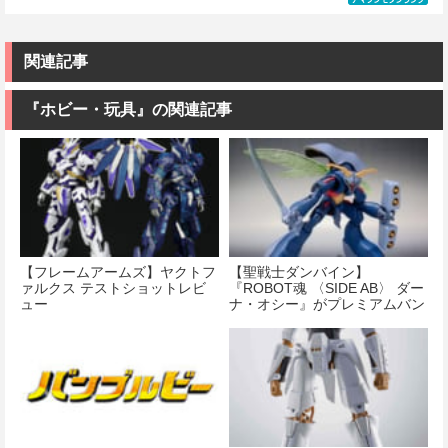
ュア［知的財
価格：¥1,674
ア ルミティア
ツ) HGUC
ダム&風雲再起
産権登録済］
価格：¥3,810
First Engage
1/144 ZZガン
(機動武闘伝G
verty-s
Ver.〈ファース
ダム （機動戦
ガンダム)
トエンゲージ
士ZZガンダ
関連記事
価格：¥2,320
Ver.〉 全高約
ム）
価格：¥3,380
160mm ノンス
ケール プラモ
『ホビー・玩具』の関連記事
価格：¥2,500
デル
価格：¥4,950
【フレームアームズ】ヤクトフ
【聖戦士ダンバイン】
ァルクス テストショットレビ
『ROBOT魂 〈SIDE AB〉 ダー
ュー
ナ・オシー』がプレミアムバン
ダイで予約開始！