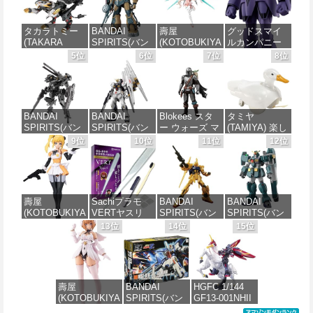
タカラトミー
BANDAI
壽屋
グッドスマイ
(TAKARA
SPIRITS(バン
(KOTOBUKIYA
ルカンパニー
TOMY) T-
ダイスピリッ
) メガミデバイ
巨神ゴーグ
5位
6位
7位
8位
SPARK
ツ) HG 機動戦
ス デザイアメ
MODEROID マ
REALIZE
士ガンダム 復
イデン レイダ
ノン・ガーデ
MODEL リアラ
讐のレクイエ
ー シュガーグ
ィアン 組み立
イズモデル
ム ザクⅡ F型
レイズ 全高約
て式プラモデ
ZOIDS ゾイド
ソラリ機 (復讐
180mm 1/1ス
ル ノンスケー
BANDAI
BANDAI
Blokees スタ
タミヤ
RMZ-025 ライ
のレクイエム)
ケール プラモ
ル 全高約
SPIRITS(バン
SPIRITS(バン
ー ウォーズ マ
(TAMIYA) 楽し
ガーゼロファ
1/144スケール
デル
170mm
ダイ スピリッ
ダイ スピリッ
ンダロリアン&
い工作シリー
9位
10位
11位
12位
ルコン (ZBF)
色分け済みプ
ツ) 30MM
ツ) RG 機動戦
グローグー
ズ No.257 歩い
色分け済み プ
ラモデル
価格：¥6,239
価格：¥7,656
xEXM-000 ゼ
士ガンダム 逆
CC05 ディン
て泳ぐアヒル
ラキット
ノヴァルト
襲のシャア νガ
ジャリン&グロ
工作セット
価格：¥2,700
1/144スケール
ンダム 1/144ス
ーグー ABS樹
70257
価格：¥8,336
色分け済みプ
ケール 色分け
脂&PVC製 組
壽屋
Sachiプラモ
BANDAI
BANDAI
ラモデル
済みプラモデ
み立て式プラ
価格：¥2,189
(KOTOBUKIYA
VERTヤスリ
SPIRITS(バン
SPIRITS(バン
ル
スチックモデ
) 無限邂逅メガ
Type-S 【プロ
ダイ スピリッ
ダイ スピリッ
13位
14位
15位
ル
価格：¥2,813
ロマリア スタ
モデラー共同
ツ) HGUC 200
ツ) HG 機動新
価格：¥5,400
ーズ 全高約
開発】 超極細
機動戦士Zガン
世紀ガンダムX
価格：¥4,385
140mm ノンス
ガラスヤスリ
ダム 百式
ガンダムレオ
ケール プラモ
５点セット ガ
1/144スケール
パルド 1/144ス
デル
ンプラ プラモ
色分け済みプ
ケール 色分け
壽屋
BANDAI
HGFC 1/144
デル ゲート処
ラモデル
済みプラモデ
(KOTOBUKIYA
SPIRITS(バン
GF13-001NHII
理 模型 フィギ
ル
価格：¥8,566
) アルカナディ
ダイ スピリッ
マスターガン