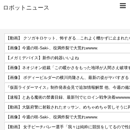
ロボットニュース
【動画】 クソガキロケット、怖すぎる…これよく轢かずに止まれた
【画像】今週の咲-Saki-、役満炸裂で大荒れwwww.
【メガミデバイス】新作の鈍器いいよね
【画像】ネオジオン総裁「この暖かさをもった地球が人間さえ破壊
【画像】 ボディービルダーの横川尚隆さん、最新の姿がヤバすぎる
【速報】とある魔術の禁書目録、最新刊でヒロイン戦争決着wwwwww
【動画】大阪府警に射殺されたオッサン、めちゃめちゃ苦しそうに
【画像】今週の咲-Saki-、役満炸裂で大荒れwwww.