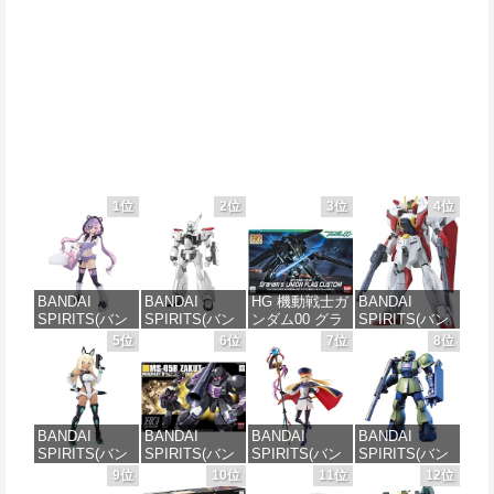
1位
2位
3位
4位
BANDAI
BANDAI
HG 機動戦士ガ
BANDAI
SPIRITS(バン
SPIRITS(バン
ンダム00 グラ
SPIRITS(バン
ダイ スピリッ
ダイ スピリッ
ハム専用ユニ
ダイ スピリッ
5位
6位
7位
8位
ツ) 30MS SIS-
ツ) 機動警察パ
オンフラッグ
ツ) HGAW 機
J00 メルンジ
トレイバー
カスタム 1/144
動新世紀ガン
ャ[カラーA] 色
EZY RG 1/48
スケール 色分
ダムX ガンダ
分け済みプラ
AV-98Plus (イ
け済みプラモ
ムエアマスタ
モデル
ングラム・プ
デル
ー 1/144スケー
BANDAI
BANDAI
BANDAI
BANDAI
ラス) 色分け済
ル 色分け済み
SPIRITS(バン
SPIRITS(バン
SPIRITS(バン
SPIRITS(バン
みプラモデル
プラモデル
価格：¥4,200
価格：¥1,800
ダイスピリッ
ダイ スピリッ
ダイ スピリッ
ダイ スピリッ
9位
10位
11位
12位
ツ) 30MS SIS-
ツ) HGUC 機動
ツ) 30MS
ツ) HGUC