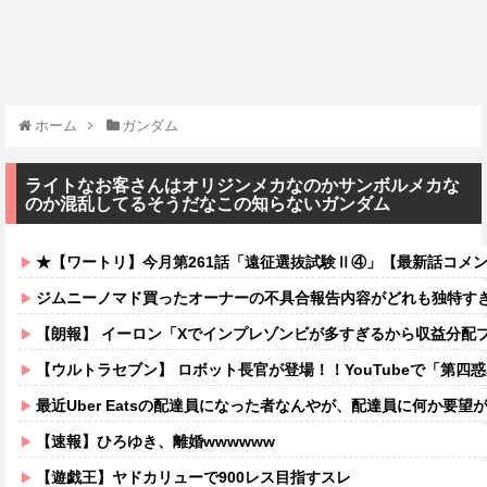
ホーム
ガンダム
ライトなお客さんはオリジンメカなのかサンボルメカな
のか混乱してるそうだなこの知らないガンダム
★【ワートリ】今月第261話「遠征選抜試験Ⅱ④」【最新話コメ
ジムニーノマド買ったオーナーの不具合報告内容がどれも独特す
【朗報】 イーロン「Xでインプレゾンビが多すぎるから収益分配
【ウルトラセブン】 ロボット長官が登場！！YouTubeで「第四
最近Uber Eatsの配達員になった者なんやが、配達員に何か要
【速報】ひろゆき、離婚wwwwww
【遊戯王】ヤドカリューで900レス目指すスレ