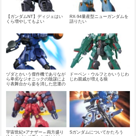
【ガンダムNT】ディジェはい
RX-94量産型ニューガンダムを
くら増やしてもよい
語りたい
ヅダとかいう傑作機でありなが
ドーベン・ウルフとかいうじわ
ら卑劣なジオニックの陰謀によ
じわ親戚が増える狼
り表舞台から姿を消した悲運の
機体ｗｗｗｗｗｗ
宇宙世紀×アナザー←両方盛り
Sガンダムについてかたろう