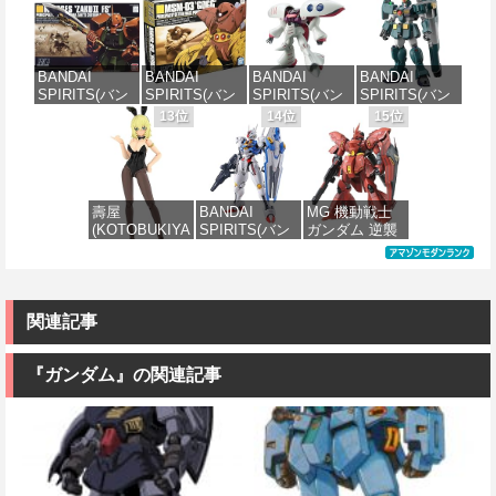
価格：¥6,000
価格：¥3,100
H00 セスティ
戦士ガンダム
Fate/Grand
1/144 HGUC
エ[カラーC] 色
ザクI(黒い三連
Order アルトリ
MS-05BザクI
分け済みプラ
星仕様) 1/144
ア・キャスタ
(機動戦士ガン
モデル
スケール 色分
ー 色分け済み
ダム)
BANDAI
BANDAI
BANDAI
BANDAI
け済みプラモ
プラモデル
SPIRITS(バン
SPIRITS(バン
SPIRITS(バン
SPIRITS(バン
デル
価格：¥4,500
価格：¥2,300
ダイ スピリッ
ダイ スピリッ
ダイ スピリッ
ダイ スピリッ
13位
14位
15位
価格：¥7,800
ツ) HGUC
ツ) HGUC 機動
ツ) HGUC 195
ツ) HG 機動新
価格：¥2,202
1/144 ザクII
戦士ガンダム
機動戦士Zガン
世紀ガンダムX
(ガルマ専用機)
MSM-03 ゴッ
ダム キュベレ
ガンダムレオ
(機動戦士ガン
グ 1/144スケー
イ 1/144スケー
パルド 1/144ス
ダム)
ル 色分け済み
ル 色分け済み
ケール 色分け
壽屋
BANDAI
MG 機動戦士
プラモデル
プラモデル
済みプラモデ
(KOTOBUKIYA
SPIRITS(バン
ガンダム 逆襲
ル
価格：¥2,982
) フレームアー
ダイ スピリッ
のシャア MSN-
価格：¥2,280
価格：¥2,200
ムズ・ガール
ツ) FULL
04 サザビー
価格：¥3,700
ドゥルガー
MECHANICS
Ver.Ka 1/100ス
I〈Bunny
機動戦士ガン
ケール 色分け
Style〉 全高約
ダム 水星の魔
済みプラモデ
関連記事
180mm ノンス
女 ガンダムエ
ル
ケール プラモ
アリアル 1/100
デル
スケール 色分
『ガンダム』の関連記事
価格：¥13,980
け済みプラモ
デル
価格：¥11,800
価格：¥4,280