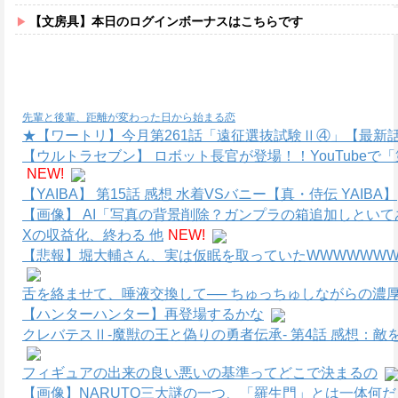
【文房具】本日のログインボーナスはこちらです
先輩と後輩、距離が変わった日から始まる恋
★【ワートリ】今月第261話「遠征選抜試験Ⅱ④」【最新
【ウルトラセブン】 ロボット長官が登場！！YouTube
NEW!
【YAIBA】 第15話 感想 水着VSバニー【真・侍伝 YAIBA】
【画像】 AI「写真の背景削除？ガンプラの箱追加しといてあ
Xの収益化、終わる 他
NEW!
【悲報】堀大輔さん、実は仮眠を取っていたWWWWWWWW
舌を絡ませて、唾液交換して── ちゅっちゅしながらの濃厚
【ハンターハンター】再登場するかな
クレバテスⅡ-魔獣の王と偽りの勇者伝承- 第4話 感想：
フィギュアの出来の良い悪いの基準ってどこで決まるの
【画像】NARUTO三大謎の一つ、「羅生門」とは一体何