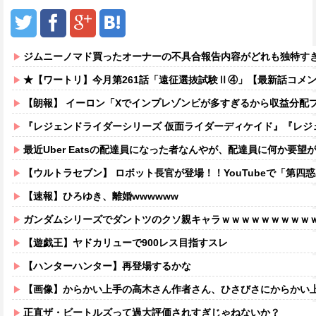
ジムニーノマド買ったオーナーの不具合報告内容がどれも独特す
★【ワートリ】今月第261話「遠征選抜試験Ⅱ④」【最新話コメ
【朗報】 イーロン「Xでインプレゾンビが多すぎるから収益分配
『レジェンドライダーシリーズ 仮面ライダーディケイド』『レジェンドライダーシリーズ 仮面ライダーエ
最近Uber Eatsの配達員になった者なんやが、配達員に何か要
【ウルトラセブン】 ロボット長官が登場！！YouTubeで「第四
【速報】ひろゆき、離婚wwwwww
ガンダムシリーズでダントツのクソ親キャラｗｗｗｗｗｗｗｗｗ
【遊戯王】ヤドカリューで900レス目指すスレ
【ハンターハンター】再登場するかな
【画像】からかい上手の高木さん作者さん、ひさびさにからかい上手の高木さ
正直ザ・ビートルズって過大評価されすぎじゃねないか？