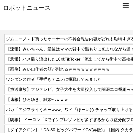
ロボットニュース
ジムニーノマド買ったオーナーの不具合報告内容がどれも独特すぎ
【速報】みいちゃん、最後はママの背中で温もりに包まれながら逝
【悲報】ハメ撮り流出した16歳TikToker「流出してから街中で高
【画像】みい山作者の顔が割れるｗｗｗｗｗｗｗｗｗｗ
ワンダンス作者「手描きアニメに挑戦してみました」
【放送事故】フジテレビ、女子大生を大量投入して闇深エロ番組ｗ
【速報】ひろゆき、離婚へｗｗｗ
バカ「アジフライうめーwww」ワイ「ほーい(ケチャップ取り上げる
【朗報】 イーロン「Xでインプレゾンビが多すぎるから収益分配プ