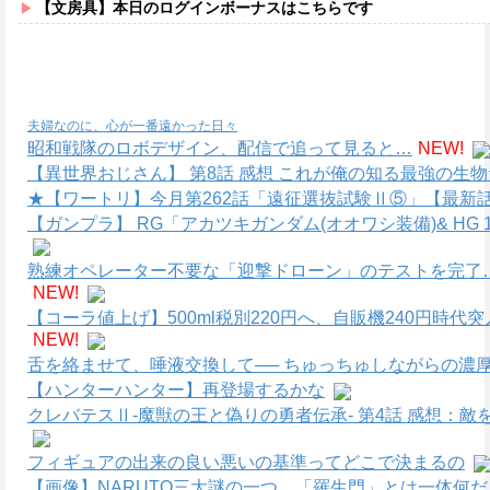
【文房具】本日のログインボーナスはこちらです
夫婦なのに、心が一番遠かった日々
昭和戦隊のロボデザイン、配信で追って見ると…
NEW!
【異世界おじさん】 第8話 感想 これが俺の知る最強の生
★【ワートリ】今月第262話「遠征選抜試験Ⅱ⑤」【最新
【ガンプラ】 RG「アカツキガンダム(オオワシ装備)& HG 1
熟練オペレーター不要な「迎撃ドローン」のテストを完了
NEW!
【コーラ値上げ】500ml税別220円へ、自販機240円時代
NEW!
舌を絡ませて、唾液交換して── ちゅっちゅしながらの濃厚
【ハンターハンター】再登場するかな
クレバテスⅡ-魔獣の王と偽りの勇者伝承- 第4話 感想：
フィギュアの出来の良い悪いの基準ってどこで決まるの
【画像】NARUTO三大謎の一つ、「羅生門」とは一体何