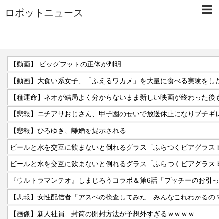
ロボットニュース
【動画】 ビッグフットの正体が判明
【動画】大食い系女子、「ふえるワカメ」を大量に食べる実験をし
【種運命】ネオが結局よく分からないまま新しい映画が終わった後
【悲報】ニチアサおじさん、甲子園のせいで放送休止になりブチギ
【悲報】ひろゆき、離婚を提示される
『ウルトラマンテオ』しまじろうコラボ＆第6話「プッチーのお引
【悲報】女性配信者「アスペの検査してみた…みんなこれわかるの
【画像】新人社員、封筒の開封方法が予想外すぎるｗｗｗｗ