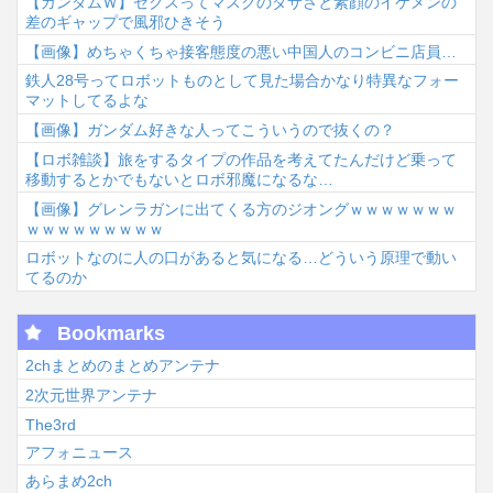
【ガンダムＷ】ゼクスってマスクのダサさと素顔のイケメンの
差のギャップで風邪ひきそう
【画像】めちゃくちゃ接客態度の悪い中国人のコンビニ店員…
鉄人28号ってロボットものとして見た場合かなり特異なフォー
マットしてるよな
【画像】ガンダム好きな人ってこういうので抜くの？
【ロボ雑談】旅をするタイプの作品を考えてたんだけど乗って
移動するとかでもないとロボ邪魔になるな…
【画像】グレンラガンに出てくる方のジオングｗｗｗｗｗｗｗ
ｗｗｗｗｗｗｗｗｗ
ロボットなのに人の口があると気になる…どういう原理で動い
てるのか
Bookmarks
2chまとめのまとめアンテナ
2次元世界アンテナ
The3rd
アフォニュース
あらまめ2ch