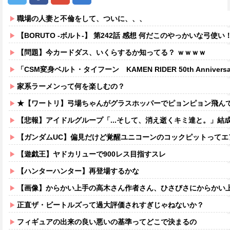
職場の人妻と不倫をして、ついに、、、
【BORUTO -ボルト-】 第242話 感想 何だこのやっかいな弓使い
【問題】今カードダス、いくらするか知ってる？ ｗｗｗｗ
「CSM変身ベルト・タイフーン KAMEN RIDER 50th Anniversary Memor
家系ラーメンって何を楽しむの？
★【ワートリ】弓場ちゃんがグラスホッパーでピョンピョン飛んでるところ想像する
【悲報】アイドルグループ「...そして、消え逝くキミ達と。」結
【ガンダムUC】偏見だけど覚醒ユニコーンのコックピットってエアコ
【遊戯王】ヤドカリューで900レス目指すスレ
【ハンターハンター】再登場するかな
【画像】からかい上手の高木さん作者さん、ひさびさにからかい上手の高木さ
正直ザ・ビートルズって過大評価されすぎじゃねないか？
フィギュアの出来の良い悪いの基準ってどこで決まるの