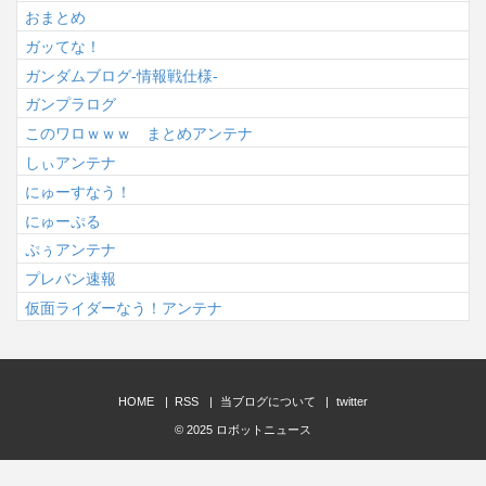
おまとめ
ガッてな！
ガンダムブログ-情報戦仕様-
ガンプラログ
このワロｗｗｗ まとめアンテナ
しぃアンテナ
にゅーすなう！
にゅーぷる
ぷぅアンテナ
プレバン速報
仮面ライダーなう！アンテナ
HOME
RSS
当ブログについて
twitter
© 2025
ロボットニュース