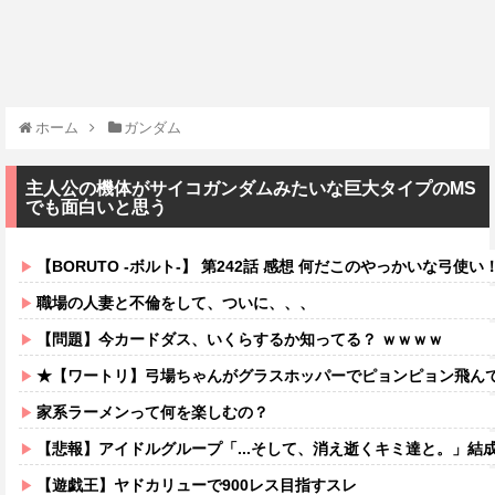
ホーム
ガンダム
主人公の機体がサイコガンダムみたいな巨大タイプのMS
でも面白いと思う
【BORUTO -ボルト-】 第242話 感想 何だこのやっかいな弓使い
職場の人妻と不倫をして、ついに、、、
【問題】今カードダス、いくらするか知ってる？ ｗｗｗｗ
★【ワートリ】弓場ちゃんがグラスホッパーでピョンピョン飛んでるところ想像する
家系ラーメンって何を楽しむの？
【悲報】アイドルグループ「...そして、消え逝くキミ達と。」結
【遊戯王】ヤドカリューで900レス目指すスレ