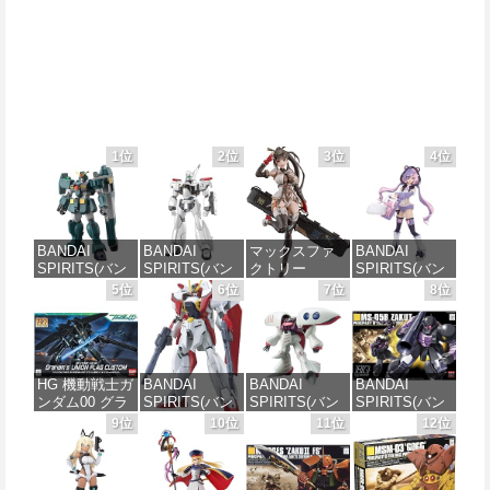
1位
2位
3位
4位
BANDAI
BANDAI
マックスファ
BANDAI
SPIRITS(バン
SPIRITS(バン
クトリー
SPIRITS(バン
ダイ スピリッ
ダイ スピリッ
PLAMATEA
ダイ スピリッ
5位
6位
7位
8位
ツ) HG 機動新
ツ) 機動警察パ
MXちゃん 組み
ツ) 30MS SIS-
世紀ガンダムX
トレイバー
立て式プラモ
J00 メルンジ
ガンダムレオ
EZY RG 1/48
デル ノンスケ
ャ[カラーA] 色
パルド 1/144ス
AV-98Plus (イ
ール 全高約
分け済みプラ
ケール 色分け
ングラム・プ
160mm
モデル
HG 機動戦士ガ
BANDAI
BANDAI
BANDAI
済みプラモデ
ラス) 色分け済
ンダム00 グラ
SPIRITS(バン
SPIRITS(バン
SPIRITS(バン
ル
みプラモデル
価格：¥10,087
価格：¥4,100
ハム専用ユニ
ダイ スピリッ
ダイ スピリッ
ダイ スピリッ
9位
10位
11位
12位
オンフラッグ
ツ) HGAW 機
ツ) HGUC 195
ツ) HGUC 機動
価格：¥2,420
価格：¥6,480
カスタム 1/144
動新世紀ガン
機動戦士Zガン
戦士ガンダム
スケール 色分
ダムX ガンダ
ダム キュベレ
ザクI(黒い三連
け済みプラモ
ムエアマスタ
イ 1/144スケー
星仕様) 1/144