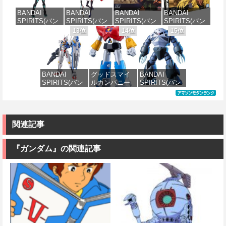
デル
ー 1/144スケー
ル 色分け済み
スケール 色分
BANDAI
BANDAI
BANDAI
BANDAI
ル 色分け済み
プラモデル
け済みプラモ
SPIRITS(バン
SPIRITS(バン
SPIRITS(バン
SPIRITS(バン
プラモデル
デル
価格：¥1,800
ダイスピリッ
ダイ スピリッ
ダイ スピリッ
ダイ スピリッ
13位
14位
15位
価格：¥2,200
ツ) 30MS SIS-
ツ) 30MS
ツ) HGUC
ツ) HGUC 機動
価格：¥3,600
価格：¥2,200
H00 セスティ
Fate/Grand
1/144 ザクII
戦士ガンダム
エ[カラーC] 色
Order アルトリ
(ガルマ専用機)
MSM-03 ゴッ
分け済みプラ
ア・キャスタ
(機動戦士ガン
グ 1/144スケー
モデル
ー 色分け済み
ダム)
ル 色分け済み
BANDAI
グッドスマイ
BANDAI
プラモデル
プラモデル
SPIRITS(バン
ルカンパニー
SPIRITS(バン
価格：¥4,500
価格：¥2,500
ダイ スピリッ
UFO戦士ダイ
ダイ スピリッ
価格：¥7,800
価格：¥2,300
ツ) FULL
アポロン
ツ) HGUC 機動
MECHANICS
MODEROID ダ
戦士ガンダム
機動戦士ガン
イアポロン 組
MSM-07 ズゴ
ダム 水星の魔
み立て式プラ
ック 1/144スケ
関連記事
女 ガンダムエ
モデル ノンス
ール 色分け済
アリアル 1/100
ケール 全高約
みプラモデル
スケール 色分
175mm
『ガンダム』の関連記事
け済みプラモ
価格：¥1,518
デル
価格：¥8,820
価格：¥4,822