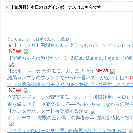
【文房具】本日のログインボーナスはこちらです
分かり合えているはずの夫が、一番遠い
★【ワートリ】弓場ちゃんがグラスホッパーでピョンピョ
NEW!
【宇崎ちゃんは遊びたい！】 BiCute Bunnies Figure「
【悲報】 ちいかわのモモンガ、逝きそう
NEW!
結局ガンプラのブランドでRGが一番ハズレがないよね？
イラン最高指導者のモジタバ師が危篤「いつ死亡してもお
NEW!
立憲民主ブレーンの菅野完氏、メルチュ折田社長に人殺しを
舌を絡ませて、唾液交換して── ちゅっちゅしながらの濃厚
【ハンターハンター】再登場するかな
クレバテスⅡ-魔獣の王と偽りの勇者伝承- 第4話 感想：
フィギュアの出来の良い悪いの基準ってどこで決まるの