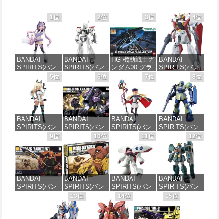
1位
2位
3位
4位
BANDAI
BANDAI
HG 機動戦士ガ
BANDAI
SPIRITS(バン
SPIRITS(バン
ンダム00 グラ
SPIRITS(バン
ダイ スピリッ
ダイ スピリッ
ハム専用ユニ
ダイ スピリッ
5位
6位
7位
8位
ツ) 30MS SIS-
ツ) 機動警察パ
オンフラッグ
ツ) HGAW 機
J00 メルンジ
トレイバー
カスタム 1/144
動新世紀ガン
ャ[カラーA] 色
EZY RG 1/48
スケール 色分
ダムX ガンダ
分け済みプラ
AV-98Plus (イ
け済みプラモ
ムエアマスタ
モデル
ングラム・プ
デル
ー 1/144スケー
BANDAI
BANDAI
BANDAI
BANDAI
ラス) 色分け済
ル 色分け済み
SPIRITS(バン
SPIRITS(バン
SPIRITS(バン
SPIRITS(バン
みプラモデル
プラモデル
価格：¥4,200
価格：¥1,800
ダイスピリッ
ダイ スピリッ
ダイ スピリッ
ダイ スピリッ
9位
10位
11位
12位
ツ) 30MS SIS-
ツ) HGUC 機動
ツ) 30MS
ツ) HGUC
価格：¥6,600
価格：¥3,600
H00 セスティ
戦士ガンダム
Fate/Grand
1/144 HGUC
エ[カラーC] 色
ザクI(黒い三連
Order アルトリ
MS-05BザクI
分け済みプラ
星仕様) 1/144
ア・キャスタ
(機動戦士ガン
モデル
スケール 色分
ー 色分け済み
ダム)
BANDAI
BANDAI
BANDAI
BANDAI
け済みプラモ
プラモデル
SPIRITS(バン
SPIRITS(バン
SPIRITS(バン
SPIRITS(バン
デル
価格：¥4,500
価格：¥2,300
ダイ スピリッ
ダイ スピリッ
ダイ スピリッ
ダイ スピリッ
13位
14位
15位
価格：¥7,800
ツ) HGUC
ツ) HGUC 機動
ツ) HGUC 195
ツ) HG 機動新
価格：¥2,202
1/144 ザクII
戦士ガンダム
機動戦士Zガン
世紀ガンダムX
(ガルマ専用機)
MSM-03 ゴッ
ダム キュベレ
ガンダムレオ