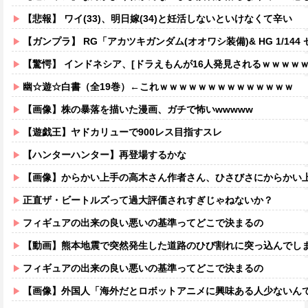
【悲報】 ワイ(33)、明日嫁(34)と妊活しないといけなくて辛い
【ガンプラ】 RG「アカツキガンダム(オオワシ装備)& HG 1/144 ゼウスシルエット + カスタムジョイントパーツセット」【
【驚愕】 インドネシア、[ドラえもんが16人発見されるｗｗｗｗ
幽☆遊☆白書（全19巻）←これｗｗｗｗｗｗｗｗｗｗｗｗｗｗ
【画像】株の暴落を描いた漫画、ガチで怖いwwwww
【遊戯王】ヤドカリューで900レス目指すスレ
【ハンターハンター】再登場するかな
【画像】からかい上手の高木さん作者さん、ひさびさにからかい上手の高木さ
正直ザ・ビートルズって過大評価されすぎじゃねないか？
フィギュアの出来の良い悪いの基準ってどこで決まるの
【動画】熊本地震で突然発生した道路のひび割れに突っ込んでし
フィギュアの出来の良い悪いの基準ってどこで決まるの
【画像】外国人「海外だとロボットアニメに興味ある人少ないん