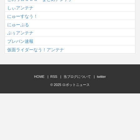
しぃアンテナ
にゅーすなう！
にゅーぷる
ぷぅアンテナ
プレバン速報
仮面ライダーなう！アンテナ
HOME
RSS
当ブログについて
twitter
© 2025
ロボットニュース