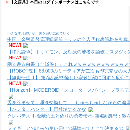
【文房具】本日のログインボーナスはこちらです
小さなすれ違いが、夫を追い詰めていく
中国、金融監督管理総局前トップの全人代代表資格を剥奪
NEW!
【移民論争】ホリエモン、反対派の若者を論破しスタジオ
NEW!
幽☆遊☆白書（全19巻）←これｗｗｗｗｗｗｗｗｗｗｗｗ
【ROBOT魂】 88,000のミーティアが二次も即完売なの
【無職転生Ⅱ】 第7話 感想 怪しい宗教は敵に回すと厄介
NEW!
【Horizon】 MODEROID「スロータースパイン」プラ
舌を絡ませて、唾液交換して── ちゅっちゅしながらの濃厚
【ハンターハンター】再登場するかな
クレバテスⅡ-魔獣の王と偽りの勇者伝承- 第4話 感想：
フィギュアの出来の良い悪いの基準ってどこで決まるの