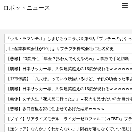
ロボットニュース
『ウルトラマンテオ』しまじろうコラボ＆第6話「プッチーのお引
川上産業株式会社が10月よりプチプチ株式会社に社名変更
【朗報】日本サッカー界、久保建英超えの16歳が現れるw w w w w w w w w
【都市伝説】「八尺様」っていう妖怪いるけど、子供の頃会った事
【朗報】日本サッカー界、久保建英超えの16歳が現れるw w w w w w w w w
【悲報】坂口杏里を家に住ませてあげた結果ｗｗｗｗ
【ゾイド】リアライズモデル「ライガーゼロファルコン(ZBF)」プ