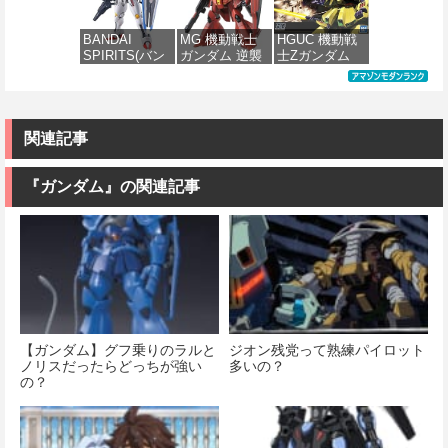
(機動戦士ガン
グ 1/144スケー
イ 1/144スケー
パルド 1/144ス
ダム)
ル 色分け済み
ル 色分け済み
ケール 色分け
BANDAI
MG 機動戦士
HGUC 機動戦
プラモデル
プラモデル
済みプラモデ
SPIRITS(バン
ガンダム 逆襲
士Zガンダム
ル
価格：¥2,982
ダイ スピリッ
のシャア MSN-
PMX-003 ジ・
価格：¥2,280
価格：¥2,200
ツ) FULL
04 サザビー
オ 1/144スケー
価格：¥3,777
MECHANICS
Ver.Ka 1/100ス
ル 色分け済み
機動戦士ガン
ケール 色分け
プラモデル
ダム 水星の魔
済みプラモデ
関連記事
女 ガンダムエ
ル
価格：¥4,199
アリアル 1/100
スケール 色分
『ガンダム』の関連記事
価格：¥13,680
け済みプラモ
デル
価格：¥4,822
【ガンダム】グフ乗りのラルと
ジオン残党って熟練パイロット
ノリスだったらどっちが強い
多いの？
の？