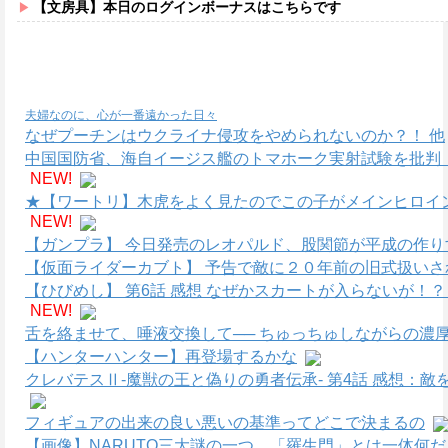
【文房具】本日のログインボーナスはこちらです
夫婦なのに、心が一番遠かった日々
なぜプーチンはウクライナ侵攻をやめられないのか？！ 他
中国国防省、海自イージス艦のトマホーク実射試験を批判
NEW!
★【ワートリ】木虎をよく見たのでこの子がメインヒロイ
NEW!
【ガンプラ】 今日発売のレオパルド、股関節が平成の作り
【仮面ライダーカブト】 予告で敵に２０年前の旧式扱いさ
【ひびめし】 第6話 感想 なぜかスカートが入らないが！
NEW!
舌を絡ませて、唾液交換して── ちゅっちゅしながらの濃厚
【ハンターハンター】再登場するかな
クレバテスⅡ-魔獣の王と偽りの勇者伝承- 第4話 感想：
フィギュアの出来の良い悪いの基準ってどこで決まるの
【画像】NARUTO三大謎の一つ、「羅生門」とは一体何