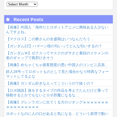
Recent Posts
【画像】外国人「海外だとロボットアニメに興味ある人少ない
んですよね」
【マクロス】この爺さんの全盛期はいつなんだろう…
【ガンダムΖΖ】ハマーン様の匂いってどんな匂いするの？
【ガンダムＷ】ゼクスってマスクのダサさと素顔のイケメンの
差のギャップで風邪ひきそう
【画像】めちゃくちゃ接客態度の悪い中国人のコンビニ店員…
鉄人28号ってロボットものとして見た場合かなり特異なフォー
マットしてるよな
【画像】ガンダム好きな人ってこういうので抜くの？
【ロボ雑談】旅をするタイプの作品を考えてたんだけど乗って
移動するとかでもないとロボ邪魔になるな…
【画像】グレンラガンに出てくる方のジオングｗｗｗｗｗｗｗ
ｗｗｗｗｗｗｗｗｗ
ロボットなのに人の口があると気になる…どういう原理で動い