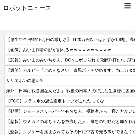
ロボットニュース
【画像】みい山作者の顔が割れるｗｗｗｗｗｗｗｗｗｗ
【悲報】みい山のみいちゃん、DQNにボコられて覚醒剤打たれて死
【爆笑】カルビー「ごめんなさい、白黒ポテチやめます。売上ガタ
サザエボンの思い出
海外「日本は戦勝国なんだよ」 戦後の日本人の特別な生き様に各国
【FGO】クラス別の冠位選定トップがこれだってな
【動画】ショートスリーパーで有名な人、視聴者から「寝た方がい
【悲報】ウミガメの赤ちゃんを放流した人、最悪の行動だと叩かれ
【悲報】クソゲーを掴まされてもその日に中古で売る事ができなく