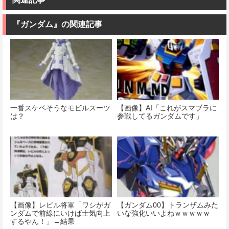
180mm ノンス
女 ガンダムエ
ル
ケール プラモ
アリアル 1/100
デル
スケール 色分
『ガンダム』の関連記事
価格：¥13,980
け済みプラモ
デル
価格：¥11,000
価格：¥4,280
一番スケベそうなモビルスーツ
【画像】AI「これがスマブラに
は？
参戦してるガンダムです」
【画像】レビル将軍「ワシがガ
【ガンダム00】トランザムみた
ンダムで前線にいけば士気向上
いな強化いいよねｗｗｗｗｗ
するやん！」→結果