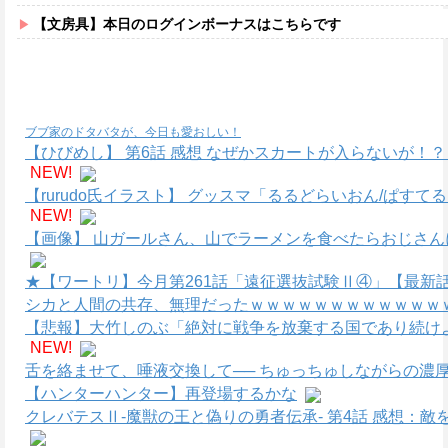
【文房具】本日のログインボーナスはこちらです
ブブ家のドタバタが、今日も愛おしい！
【ひびめし】 第6話 感想 なぜかスカートが入らないが！
NEW!
【rurudo氏イラスト】 グッスマ「るるどらいおん/ぱすて
NEW!
【画像】 山ガールさん、山でラーメンを食べたらおじさん
★【ワートリ】今月第261話「遠征選抜試験Ⅱ④」【最新
シカと人間の共存、無理だったｗｗｗｗｗｗｗｗｗｗｗｗｗ
【悲報】大竹しのぶ「絶対に戦争を放棄する国であり続けよ
NEW!
舌を絡ませて、唾液交換して── ちゅっちゅしながらの濃厚
【ハンターハンター】再登場するかな
クレバテスⅡ-魔獣の王と偽りの勇者伝承- 第4話 感想：