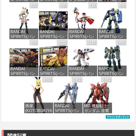
ダイ スピリッ
ダイ スピリッ
ハム専用ユニ
ダイ スピリッ
5位
6位
7位
8位
ツ) 30MS SIS-
ツ) 機動警察パ
オンフラッグ
ツ) HGAW 機
J00 メルンジ
トレイバー
カスタム 1/144
動新世紀ガン
ャ[カラーA] 色
EZY RG 1/48
スケール 色分
ダムX ガンダ
分け済みプラ
AV-98Plus (イ
け済みプラモ
ムエアマスタ
モデル
ングラム・プ
デル
ー 1/144スケー
BANDAI
BANDAI
BANDAI
BANDAI
ラス) 色分け済
ル 色分け済み
SPIRITS(バン
SPIRITS(バン
SPIRITS(バン
SPIRITS(バン
みプラモデル
プラモデル
価格：¥4,200
価格：¥1,800
ダイスピリッ
ダイ スピリッ
ダイ スピリッ
ダイ スピリッ
9位
10位
11位
12位
ツ) 30MS SIS-
ツ) HGUC 機動
ツ) 30MS
ツ) HGUC
価格：¥6,600
価格：¥3,600
H00 セスティ
戦士ガンダム
Fate/Grand
1/144 HGUC
エ[カラーC] 色
ザクI(黒い三連
Order アルトリ
MS-05BザクI
分け済みプラ
星仕様) 1/144
ア・キャスタ
(機動戦士ガン
モデル
スケール 色分
ー 色分け済み
ダム)
BANDAI
BANDAI
BANDAI
BANDAI
け済みプラモ
プラモデル
SPIRITS(バン
SPIRITS(バン
SPIRITS(バン
SPIRITS(バン
デル
価格：¥4,450
価格：¥2,300
ダイ スピリッ
ダイ スピリッ
ダイ スピリッ
ダイ スピリッ
13位
14位
15位
価格：¥7,800
ツ) HGUC
ツ) HGUC 機動
ツ) HGUC 195
ツ) HG 機動新
価格：¥1,950
1/144 ザクII
戦士ガンダム
機動戦士Zガン
世紀ガンダムX
(ガルマ専用機)
MSM-03 ゴッ
ダム キュベレ
ガンダムレオ
(機動戦士ガン
グ 1/144スケー
イ 1/144スケー
パルド 1/144ス
ダム)
ル 色分け済み
ル 色分け済み
ケール 色分け
壽屋
BANDAI
MG 機動戦士
プラモデル
プラモデル
済みプラモデ
(KOTOBUKIYA
SPIRITS(バン
ガンダム 逆襲
ル
価格：¥2,982
) フレームアー
ダイ スピリッ
のシャア MSN-
価格：¥2,280
価格：¥2,200
ムズ・ガール
ツ) FULL
04 サザビー
価格：¥3,810
ドゥルガー
MECHANICS
Ver.Ka 1/100ス
I〈Bunny
機動戦士ガン
ケール 色分け
Style〉 全高約
ダム 水星の魔
済みプラモデ
関連記事