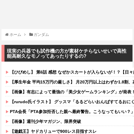
ホーム
ガンダム
現実の兵器でも試作機の方が素材ケチらないせいで高性
能高耐久なモノってあったりするの?
【ひびめし】 第6話 感想 なぜかスカートが入らないが！？【日
【厚生年金 平均15万円の厳しさ】 月20万円以上はわずか1.8割、高
【画像】有志によって最強の「美少女ゲームランキング」が発表！
【rurudo氏イラスト】 グッスマ「るるどらいおん/ぱすてるおにくVer
PTA会長「PTA参加拒否した親へ最終警告。こうなってもいい？
【画像】週刊少年マガジン、限界突破
【遊戯王】ヤドカリューで900レス目指すスレ