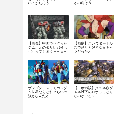
いてかたろう
るの痛そう
【画像】中国でパクった
【画像】こいつタートル
ジム、元のダサい部分も
ズで割りと好きな女キャ
パクってしまうｗｗｗｗ
ラだったわ
ｗｗｗｗｗ
ザンダクロスってガンダ
【ロボ雑談】指の本数が
ム世界ならどれぐらいの
４本以下のロボってどん
強さなんだろ
なのがいる？