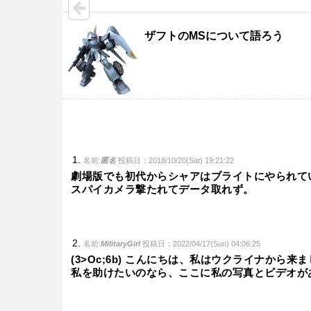
ザフトのMSについて語ろう
名前:
匿名
投稿日：2018/10/20(Sat) 19:21:22
劇場版でも初代からシャアはブライトにやられて
スパイカメラ撃たれてデータ取れず。
名前:
MilitaryGirl
投稿日：2022/04/17(Sun) 04:06:25
(3>Oc;6b) こんにちは、私はウクライナか
私を助けたいのなら、ここに私の写真とビデオが