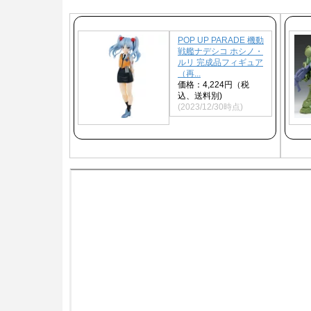
POP UP PARADE 機動
戦艦ナデシコ ホシノ・
ルリ 完成品フィギュア
（再...
価格：4,224円（税
込、送料別)
(2023/12/30時点)