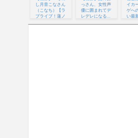
月音こなさん
っさん、女性声
イカー、ソシャ
イの
こなち）【ラ
優に囲まれてデ
ゲへの思想が強
ュア
ライブ！蓮ノ
レデレになる...
い最新話が公
作り
..
開...
グ...