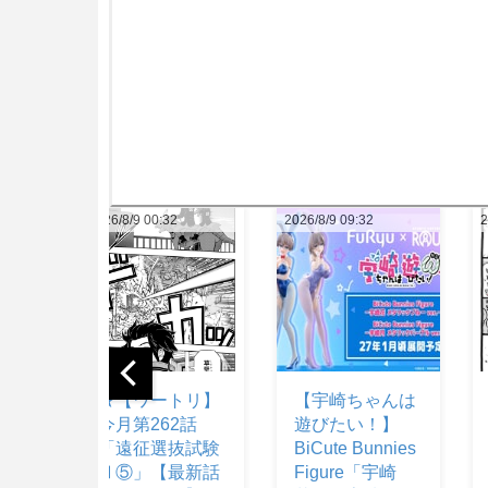
2026/8/9 00:32
2026/8/9 09:32
2026/8/9 08:12
★【ワートリ】
【宇崎ちゃんは
【悲報】 
今月第262話
遊びたい！】
わのモモ
「遠征選抜試験
BiCute Bunnies
逝きそう
Ⅱ⑤」【最新話
Figure「宇崎