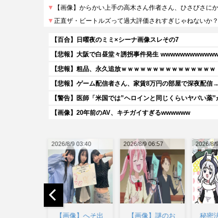
【百合】日曜夜のミミ×シーナ画像スレその7
【悲報】大阪で白昼堂々誘拐事件発生 wwwwwwwwwwwww
【悲報】粗品、永久追放ｗｗｗｗｗｗｗｗｗｗｗｗｗｗｗ
【警告】医師「米国では”ヘロインと同じくらいヤバい薬
【画像】20年前のAV、キチガイすぎるwwwwww
/9 03:40
2026/8/9 06:57
2026/8/9 06:55
2026/8
画像】へそ出
【画像】謎のお
秘密法人デスメ
【画