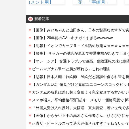
コメント用】
花」「宇崎月」
メタリックパー
プルver. プライ
新着記事
ズフィギュア
【ラウンドワン
限定で展開決
定】