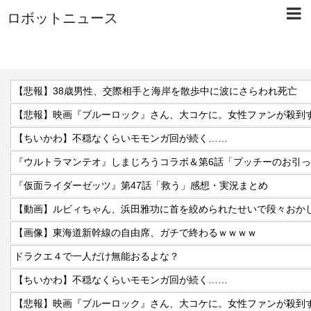
ロボットニュース
【悲報】38歳男性、交際相手と海岸を散歩中に波にさらわれ死亡
【悲報】映画『ブルーロック』さん、大コケに。女性ファンが殺到
【ちいかわ】不穏なくらいモモンガ回が続く……
『ウルトラマンテオ』しまじろうコラボ＆第6話「プッチーのお引
『仮面ライダーゼッツ』第47話「救う」感想・実況まとめ
【動画】ルビィちゃん、浜田雅功に首を絞められたせいで段々おか
【画像】東海道新幹線の自由席、ガチで終わるｗｗｗｗ
ドラクエ４で一人だけ無能おるよな？
【ちいかわ】不穏なくらいモモンガ回が続く……
【悲報】映画『ブルーロック』さん、大コケに。女性ファンが殺到