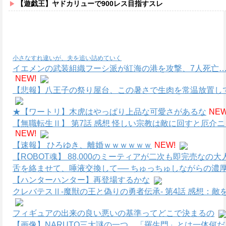
【遊戯王】ヤドカリューで900レス目指すスレ
小さなすれ違いが、夫を追い詰めていく
イエメンの武装組織フーシ派が紅海の港を攻撃、7人死亡…
NEW!
【悲報】八王子の祭り屋台、この暑さで生肉を常温放置して
★【ワートリ】木虎はやっぱり上品な可愛さがあるな
NEW
【無職転生Ⅱ】 第7話 感想 怪しい宗教は敵に回すと厄介
NEW!
【速報】 ひろゆき、離婚ｗｗｗｗｗｗ
NEW!
【ROBOT魂】 88,000のミーティアが二次も即完売なの
舌を絡ませて、唾液交換して── ちゅっちゅしながらの濃厚
【ハンターハンター】再登場するかな
クレバテスⅡ-魔獣の王と偽りの勇者伝承- 第4話 感想：
フィギュアの出来の良い悪いの基準ってどこで決まるの
【画像】NARUTO三大謎の一つ、「羅生門」とは一体何