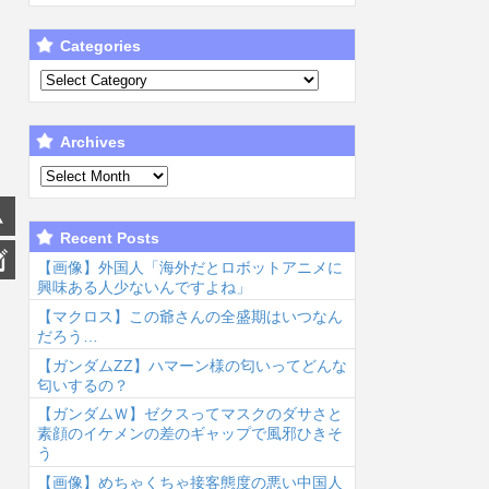
Categories
Archives
Recent Posts
【画像】外国人「海外だとロボットアニメに
興味ある人少ないんですよね」
【マクロス】この爺さんの全盛期はいつなん
だろう…
【ガンダムΖΖ】ハマーン様の匂いってどんな
匂いするの？
【ガンダムＷ】ゼクスってマスクのダサさと
素顔のイケメンの差のギャップで風邪ひきそ
う
【画像】めちゃくちゃ接客態度の悪い中国人