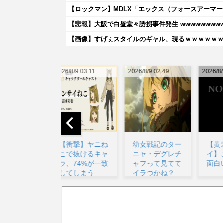
【悲報】大阪で白昼堂々誘拐事件発生 wwwwwwwwww
【画像】すげぇスタイルのギャル、現るｗｗｗｗｗ
026/8/9 03:11
2026/8/9 02:49
2026/8/9 05:55
20
【衝撃】ヤニね
幼女戦記のター
【黄泉のツガ
こで抜けるキャ
ニャ・デグレチ
イ】このアニメ
ラ、74%が一致
ャフって見てて
面白いな…...
してしまう...
イラつかね？...