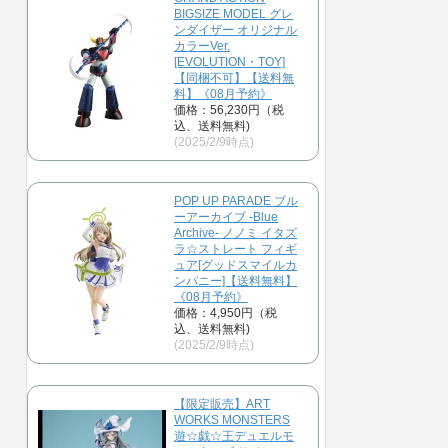
BIGSIZE MODEL グレ
ンダイザー オリジナル
カラーVer.
[EVOLUTION・TOY]
【同梱不可】【送料無
料】《08月予約》
価格：56,230円（税
込、送料無料)
(2025/2/9時点)
POP UP PARADE ブル
ーアーカイブ -Blue
Archive- ノノミ イタズ
ラ☆ストレート フィギ
ュア[グッドスマイルカ
ンパニー]【送料無料】
《08月予約》
価格：4,950円（税
込、送料無料)
(2025/2/9時点)
【限定販売】ART
WORKS MONSTERS
遊☆戯☆王デュエルモ