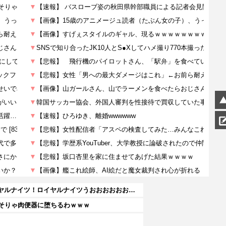
【にじ甲2026】Winners準決勝第2試合：朝晴 - ロイヤルナイツ！ロイヤルナイツうおおおおおおおおおおお
 そりゃ肉便器に堕ちるわｗｗｗ