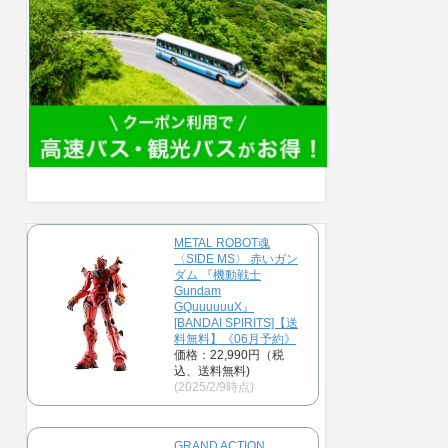
METAL ROBOT魂
〈SIDE MS〉 赤いガン
ダム 『機動戦士
Gundam
GQuuuuuuX』
[BANDAI SPIRITS]【送
料無料】《06月予約》
価格：22,990円（税
込、送料無料)
(2025/2/9時点)
GRAND ACTION