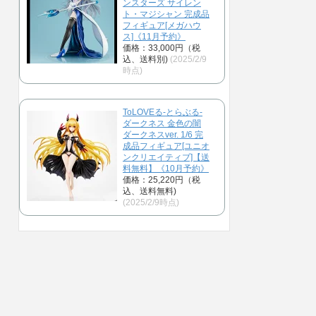
ンスターズ サイレン
ト・マジシャン 完成品
フィギュア[メガハウ
ス]《11月予約》
価格：33,000円（税
込、送料別)
(2025/2/9
時点)
ToLOVEる-とらぶる-
ダークネス 金色の闇
ダークネスver. 1/6 完
成品フィギュア[ユニオ
ンクリエイティブ]【送
料無料】《10月予約》
価格：25,220円（税
込、送料無料)
(2025/2/9時点)