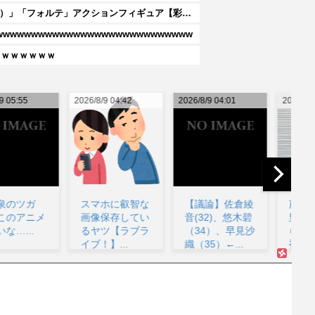
【ロックマン】MDLX「エックス（フォースアーマー）」「フォルテ」アクションフィギュア【彩色原型公開】
wwwwwwwwwwwwwwwwwwwwwwwwww
ｗｗｗｗｗｗｗ
26/8/9 04:42
2026/8/9 04:01
2026/8/9 03:51
202
スマホに叡智な
【議論】佐倉綾
声優・前田佳織
画像保存してい
音(32)、悠木碧
里さん、酔っぱ
るヤツ【ラブラ
（34）、早見沙
らってiPhoneを
イブ！】...
織（35）←...
初期化してし...
が