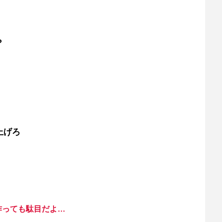
？
上げろ
作っても駄目だよ…