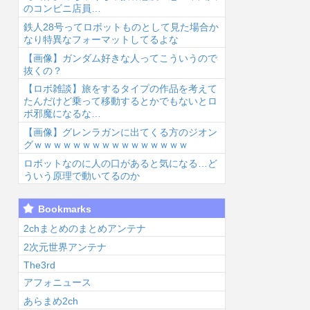
のコンビニ店員…
鉄人28号ってロボットものとして見た場合か
なり特異なフォーマットしてるよな
【画像】ガンダム好きな人ってこういうので
抜くの？
【ロボ雑談】旅をするタイプの作品を考えて
6/8/9 03:46
2026/8/9 03:40
2026/8/9 03:35
2026
たんだけど乗って移動するとかでもないとロ
ボ邪魔になるな…
【画像】グレンラガンに出てくる方のジオン
グｗｗｗｗｗｗｗｗｗｗｗｗｗｗｗｗ
ロボットなのに人の口があると気になる…ど
ういう原理で動いてるのか
【朗報】みい山
【画像】へそ出
【物議】23年の
映
Bookmarks
作者、みいちゃ
し月音こなさん
ベテラン彫り
口
んでチー牛なの
（こなち）【ラ
師、タトゥー客
ド
2chまとめのまとめアンテナ
ではという疑惑
ブライブ！蓮ノ
の民度を辛辣に
送.
2次元世界アンテナ
生...
空】...
語る...
The3rd
アフォニュース
あらまめ2ch