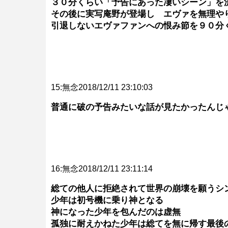
３０分くらい「予告にあった凄いシーン」を
その後に実写庵野が登場し エヴァを無理や
引退しないエヴァファンへの恨み節を９０分
15:無念2018/12/11 23:10:03
普通に破の予告みたいな話が見たかったんじ
16:無念2018/12/11 23:11:14
総ての他人に拒絶されて世界の崩壊を願うシ
少年は初号機に乗り神となる
神になった少年を包んだのは虚無
孤独に耐えかねた少年は総てを無に帰す最後