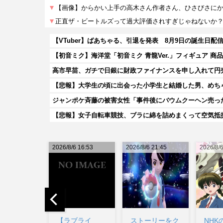
【初音ミク】海洋堂「初音ミク 青龍Ver.」フィギュア 商
高市早苗、ガチで日銀に財政ファイナンスを申し入れて円
【悲報】大学生の頃に出会った小学生と結婚した男、めちゃ
ジャンポケ斉藤の被害女性「事件後にバウムクーヘン売ったり
【悲報】女子自転車競技、ブラに綿を詰めまくって空気抵
/6 16:53
2026/8/6 21:45
2026/8/6 21:37
2026/8
ラブライ
ストーリーをク
NHKの神アニ
ジャ