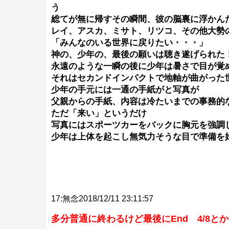
う
総てが無に帰すその瞬間、彼の脳裏に浮かん
レイ、アスカ、ミサト、リツコ、その他大勢
「みんなのいる世界に戻りたい・・・」
神の、少年の、最後の願いは聴き遂げられた
永遠のような一瞬の後に少年は暑さで目が覚
それはセカンドインパクトで地軸が曲がった
少年の手元には一通の手紙がと写真が
父親からの手紙、内容は冷たいまでの事務的
ただ「来い」というだけ
写真にはスポーツカーをバックに胸元を強調
少年は上体を起こし無気力そうな目で準備を
17:無念2018/12/11 23:11:57
多分普通に終わるけど最後にEnd 4/8と