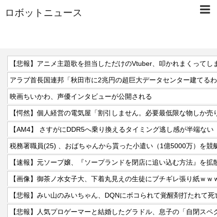
ロボットニュース
【悲報】アニメ主題歌を担当しただけのVtuber、叩かれまくってし
アラブ首長国連邦「秋田市に2兆円の超巨大データセンター建てる
映画ちいかわ、声優インタビューが公開される
【AM4】 さすがにDDR5へ乗り換えるタイミング逃し感が半端ない
【速報】元ソープ嬢、『ソープランドを閉店に追い込む方法』を拡散
【画像】御茶ノ水女子大、下着丸見えの生徒にブチギレ張り紙ｗｗ
【悲報】みい山のみいちゃん、DQNにボコられて覚醒剤打たれて死