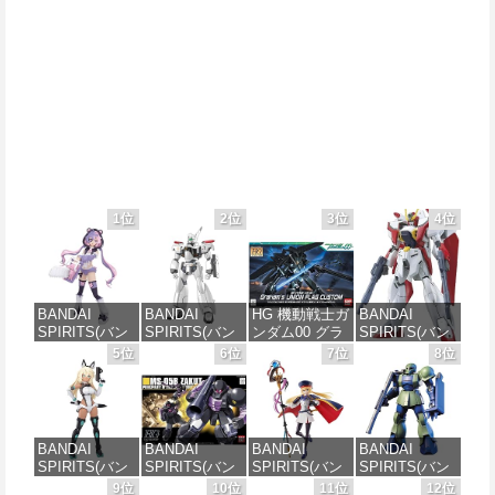
1位
2位
3位
4位
BANDAI
BANDAI
HG 機動戦士ガ
BANDAI
SPIRITS(バン
SPIRITS(バン
ンダム00 グラ
SPIRITS(バン
ダイ スピリッ
ダイ スピリッ
ハム専用ユニ
ダイ スピリッ
5位
6位
7位
8位
ツ) 30MS SIS-
ツ) 機動警察パ
オンフラッグ
ツ) HGAW 機
J00 メルンジ
トレイバー
カスタム 1/144
動新世紀ガン
ャ[カラーA] 色
EZY RG 1/48
スケール 色分
ダムX ガンダ
分け済みプラ
AV-98Plus (イ
け済みプラモ
ムエアマスタ
モデル
ングラム・プ
デル
ー 1/144スケー
BANDAI
BANDAI
BANDAI
BANDAI
ラス) 色分け済
ル 色分け済み
SPIRITS(バン
SPIRITS(バン
SPIRITS(バン
SPIRITS(バン
みプラモデル
プラモデル
価格：¥4,200
価格：¥1,800
ダイスピリッ
ダイ スピリッ
ダイ スピリッ
ダイ スピリッ
9位
10位
11位
12位