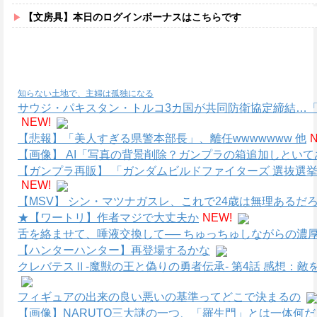
【文房具】本日のログインボーナスはこちらです
知らない土地で、主婦は孤独になる
サウジ・パキスタン・トルコ3カ国が共同防衛協定締結…「イ
NEW!
【悲報】「美人すぎる県警本部長」、離任wwwwwww 他
【画像】 AI「写真の背景削除？ガンプラの箱追加しといてあ
【ガンプラ再販】 「ガンダムビルドファイターズ 選抜選
NEW!
【MSV】 シン・マツナガスレ、これで24歳は無理あるだ
★【ワートリ】作者マジで大丈夫か
NEW!
舌を絡ませて、唾液交換して── ちゅっちゅしながらの濃厚
【ハンターハンター】再登場するかな
クレバテスⅡ-魔獣の王と偽りの勇者伝承- 第4話 感想：
フィギュアの出来の良い悪いの基準ってどこで決まるの
【画像】NARUTO三大謎の一つ、「羅生門」とは一体何