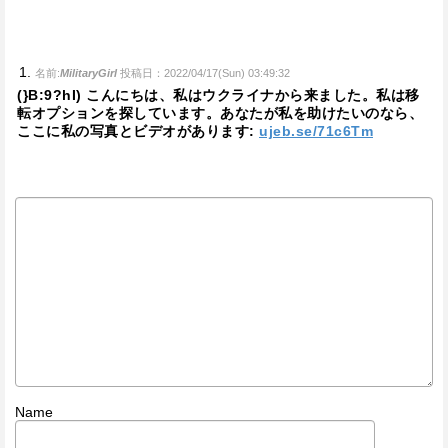
名前:
MilitaryGirl
投稿日：2022/04/17(Sun) 03:49:32
(}B:9?hI) こんにちは、私はウクライナから来ました。私は移
転オプションを探しています。あなたが私を助けたいのなら、
ここに私の写真とビデオがあります:
ujeb.se/71c6Tm
Name