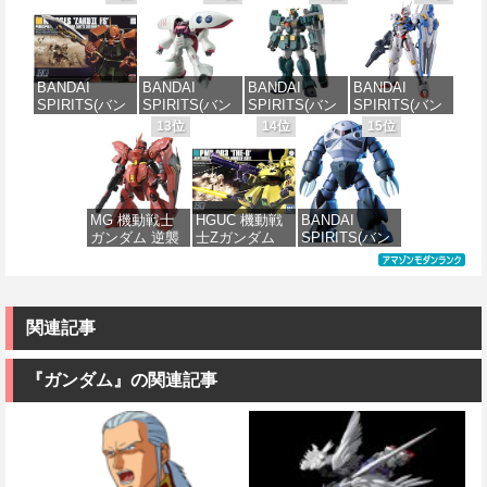
ツ) 30MS SIS-
ツ) HGUC 機動
ツ) 30MS
ツ) HGUC
価格：¥6,600
価格：¥3,100
H00 セスティ
戦士ガンダム
Fate/Grand
1/144 HGUC
エ[カラーC] 色
ザクI(黒い三連
Order アルトリ
MS-05BザクI
分け済みプラ
星仕様) 1/144
ア・キャスタ
(機動戦士ガン
モデル
スケール 色分
ー 色分け済み
ダム)
BANDAI
BANDAI
BANDAI
BANDAI
け済みプラモ
プラモデル
SPIRITS(バン
SPIRITS(バン
SPIRITS(バン
SPIRITS(バン
デル
価格：¥4,500
価格：¥2,300
ダイ スピリッ
ダイ スピリッ
ダイ スピリッ
ダイ スピリッ
13位
14位
15位
価格：¥7,800
ツ) HGUC
ツ) HGUC 195
ツ) HG 機動新
ツ) FULL
価格：¥2,180
1/144 ザクII
機動戦士Zガン
世紀ガンダムX
MECHANICS
(ガルマ専用機)
ダム キュベレ
ガンダムレオ
機動戦士ガン
(機動戦士ガン
イ 1/144スケー
パルド 1/144ス
ダム 水星の魔
ダム)
ル 色分け済み
ケール 色分け
女 ガンダムエ
MG 機動戦士
HGUC 機動戦
BANDAI
プラモデル
済みプラモデ
アリアル 1/100
ガンダム 逆襲
士Zガンダム
SPIRITS(バン
ル
スケール 色分
価格：¥2,982
のシャア MSN-
PMX-003 ジ・
ダイ スピリッ
け済みプラモ
価格：¥2,200
04 サザビー
オ 1/144スケー
ツ) HGUC 機動
デル
価格：¥2,420
Ver.Ka 1/100ス
ル 色分け済み
戦士ガンダム
ケール 色分け
プラモデル
MSM-07 ズゴ
価格：¥4,280
済みプラモデ
ック 1/144スケ
関連記事
ル
ール 色分け済
価格：¥4,200
みプラモデル
『ガンダム』の関連記事
価格：¥13,980
価格：¥1,100