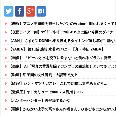
【悲報】アニメ主題歌を担当しただけのVtuber、叩かれまくって
【仮面ライダー剣】ｳｿﾞﾀﾞﾄﾝﾄﾛﾄﾞｰﾝ!中々ネタに酷い今回のダイナ
【AM4】 さすがにDDR5へ乗り換えるタイミング逃し感が半端な
【YAIBA】 第15話 感想 水着VSバニー【真・侍伝 YAIBA】
【画像】 「ビールと水を交互に飲まないと倒れるグラス」発売
【画像】 AI「写真の背景削除？ガンプラの箱追加しといてあげよ?
【動画】甲子園の女性審判、大誤審で炎上
【MSV】シン・マツナガスレ、これで24歳は無理あるだろ…
【遊戯王】ヤドカリューで900レス目指すスレ
【ハンターハンター】再登場するかな
【画像】からかい上手の高木さん作者さん、ひさびさにからかい上手の高木さ