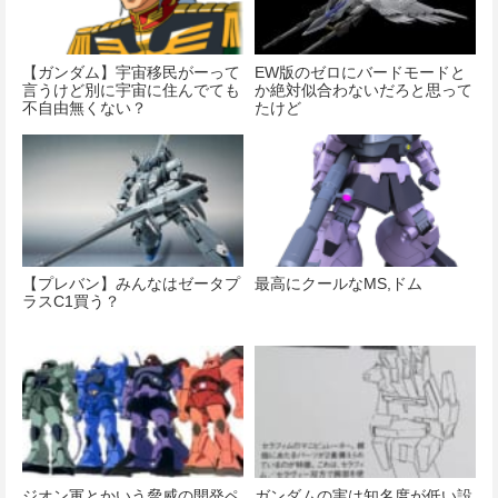
【ガンダム】宇宙移民がーって
EW版のゼロにバードモードと
言うけど別に宇宙に住んでても
か絶対似合わないだろと思って
不自由無くない？
たけど
【プレバン】みんなはゼータプ
最高にクールなMS,ドム
ラスC1買う？
ジオン軍とかいう脅威の開発ペ
ガンダムの実は知名度が低い設