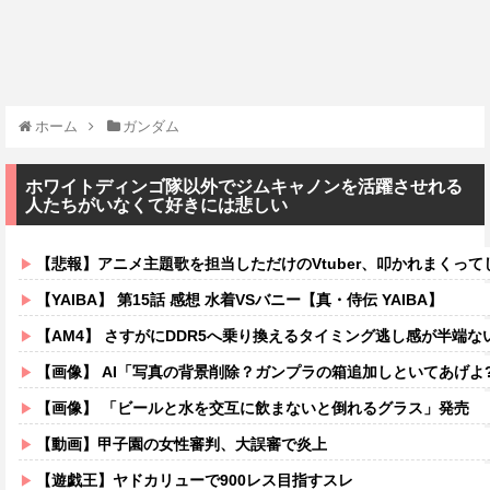
ホーム
ガンダム
ホワイトディンゴ隊以外でジムキャノンを活躍させれる
人たちがいなくて好きには悲しい
【悲報】アニメ主題歌を担当しただけのVtuber、叩かれまくって
【YAIBA】 第15話 感想 水着VSバニー【真・侍伝 YAIBA】
【AM4】 さすがにDDR5へ乗り換えるタイミング逃し感が半端な
【画像】 AI「写真の背景削除？ガンプラの箱追加しといてあげよ?
【画像】 「ビールと水を交互に飲まないと倒れるグラス」発売
【動画】甲子園の女性審判、大誤審で炎上
【遊戯王】ヤドカリューで900レス目指すスレ