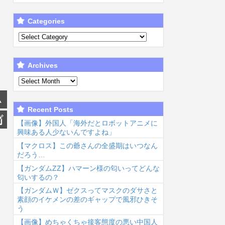
Categories
Archives
Recent Posts
【画像】外国人「海外だとロボットアニメに
興味ある人少ないんですよね」
【マクロス】この爺さんの全盛期はいつなん
だろう…
【ガンダムΖΖ】ハマーン様の匂いってどんな
匂いするの？
【ガンダムＷ】ゼクスってマスクのダサさと
素顔のイケメンの差のギャップで風邪ひきそ
う
【画像】めちゃくちゃ接客態度の悪い中国人