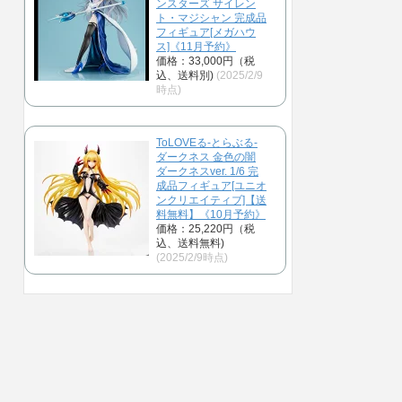
ンスターズ サイレン
ト・マジシャン 完成品
フィギュア[メガハウ
ス]《11月予約》
価格：33,000円（税
込、送料別)
(2025/2/9
時点)
ToLOVEる-とらぶる-
ダークネス 金色の闇
ダークネスver. 1/6 完
成品フィギュア[ユニオ
ンクリエイティブ]【送
料無料】《10月予約》
価格：25,220円（税
込、送料無料)
(2025/2/9時点)