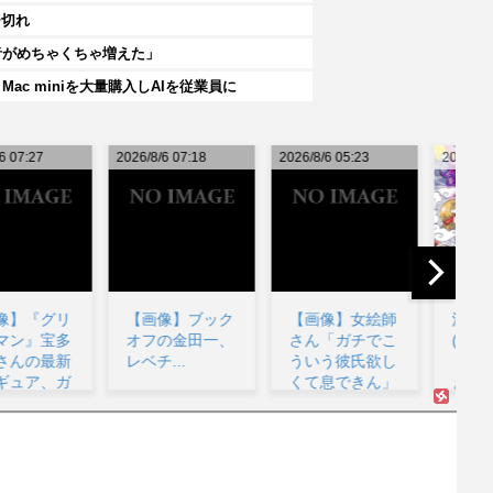
チ切れ
者がめちゃくちゃ増えた」
c miniを大量購入しAIを従業員に
26/8/6 07:18
2026/8/6 05:23
2026/8/6 05:13
202
【画像】ブック
【画像】女絵師
漫画ワンピース
オフの金田一、
さん「ガチでこ
(平均読者44歳)
レベチ...
ういう彼氏欲し
「第三世界でさ
くて息できん」
ぁ！悪魔がい
る
→2...
て...