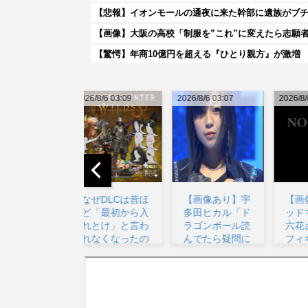
【悲報】イオンモールの通夜に来た幹部に遺族がブ
【画像】大阪の高校「制服を”これ”に変えたら志願
【驚愕】年商10億円を超える『ひとり親方』が激増 Ma
026/8/6 03:09
2026/8/6 03:07
2026/8/6 07:27
20
なぜDLCは昔ほ
【画像あり】宇
【画像】『グリ
ど「最初から入
多田ヒカル「ド
ッドマン』宝多
れとけ」と言わ
ラゴンボール読
六花さんの最新
れなくなったの
んでたら疑問に
フィギュア、ガ
か...
思う...
チで...