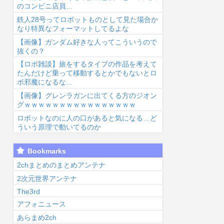
のコンビニ店員…
鉄人28号ってロボットものとして見た場合か
なり特異なフォーマットしてるよな
【画像】ガンダム好きな人ってこういうので
抜くの？
【ロボ雑談】旅をするタイプの作品を考えて
6/8/6 04:31
2026/8/6 04:11
2026/8/6 03:31
2026
たんだけど乗って移動するとかでもないとロ
ボ邪魔になるな…
【画像】グレンラガンに出てくる方のジオン
グｗｗｗｗｗｗｗｗｗｗｗｗｗｗｗｗ
ロボットなのに人の口があると気になる…ど
ういう原理で動いてるのか
【悲報】みい山
少年ジャンプの
【令和最新版】
声
Bookmarks
のコンテンツ、
人気マンガグッ
早見沙織(35)x
前
なぜか消えまく
ズを“大量注文
東山奈央(34)、
さ
2chまとめのまとめアンテナ
...
しキャンセ
同級生2...
が
2次元世界アンテナ
ル”繰り...
ブ
The3rd
アフォニュース
あらまめ2ch