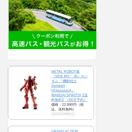
METAL ROBOT魂
〈SIDE MS〉 赤いガン
ダム 『機動戦士
Gundam
GQuuuuuuX』
[BANDAI SPIRITS]【送
料無料】《06月予約》
価格：22,990円（税
込、送料無料)
(2025/2/9時点)
GRAND ACTION