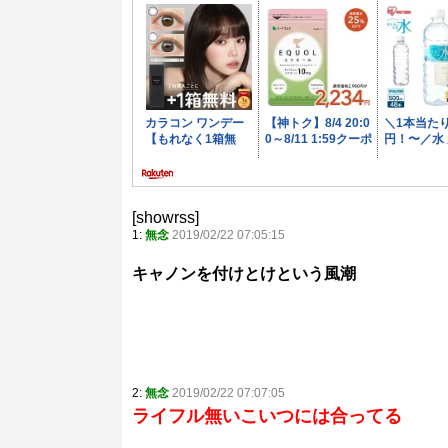
[showrss]
1:
無念
2019/02/22 07:05:15
キャノンを付けとけという風潮
2:
無念
2019/02/22 07:07:05
ライフル無いこいつには合ってる