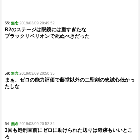
55:
無念
2019/03/09 20:49:52
R2のステージは眼鏡には重すぎたな
ブラックリベリオンで死ぬべきだった
59:
無念
2019/03/09 20:50:35
まぁ、ゼロの能力評価で藤堂以外の二聖剣の忠誠心低かっ
たしな
64:
無念
2019/03/09 20:52:34
3回も処刑直前にゼロに助けられた辺りは奇跡もいいとこ
ろ