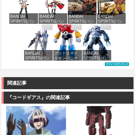
スケール 色分
ダムX ガンダ
ダム キュベレ
ザクI(黒い三連
け済みプラモ
ムエアマスタ
イ 1/144スケー
星仕様) 1/144
デル
ー 1/144スケー
ル 色分け済み
スケール 色分
BANDAI
BANDAI
BANDAI
BANDAI
ル 色分け済み
プラモデル
け済みプラモ
SPIRITS(バン
SPIRITS(バン
SPIRITS(バン
SPIRITS(バン
プラモデル
デル
価格：¥1,800
ダイスピリッ
ダイ スピリッ
ダイ スピリッ
ダイ スピリッ
13位
14位
15位
価格：¥2,200
ツ) 30MS SIS-
ツ) 30MS
ツ) HGUC
ツ) HGUC 機動
価格：¥3,600
価格：¥2,200
H00 セスティ
Fate/Grand
1/144 ザクII
戦士ガンダム
エ[カラーC] 色
Order アルトリ
(ガルマ専用機)
MSM-03 ゴッ
分け済みプラ
ア・キャスタ
(機動戦士ガン
グ 1/144スケー
モデル
ー 色分け済み
ダム)
ル 色分け済み
BANDAI
グッドスマイ
BANDAI
プラモデル
プラモデル
SPIRITS(バン
ルカンパニー
SPIRITS(バン
価格：¥4,500
価格：¥2,982
ダイ スピリッ
UFO戦士ダイ
ダイ スピリッ
価格：¥7,800
価格：¥2,300
ツ) FULL
アポロン
ツ) HGUC 機動
MECHANICS
MODEROID ダ
戦士ガンダム
機動戦士ガン
イアポロン 組
MSM-07 ズゴ
ダム 水星の魔
み立て式プラ
ック 1/144スケ
関連記事
女 ガンダムエ
モデル ノンス
ール 色分け済
アリアル 1/100
ケール 全高約
みプラモデル
スケール 色分
175mm
『コードギアス』の関連記事
け済みプラモ
価格：¥1,518
デル
価格：¥8,820
価格：¥4,822