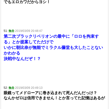
でもエロカワだからヨシ！
51:
無念
2019/03/09 20:48:47
第二次ブラックリベリオンの最中に「ロロを拘束す
る」とか提案してただけで
いかに朝比奈が無能でミラクル藤堂も大したことない
かわかる
決戦中なんだぞ！？
52:
無念
2019/03/09 20:49:13
眼鏡ってメドローアに巻き込まれて死んだんだっけ？
なんかゼロは信用できません！とか言ってた記憶はあるが