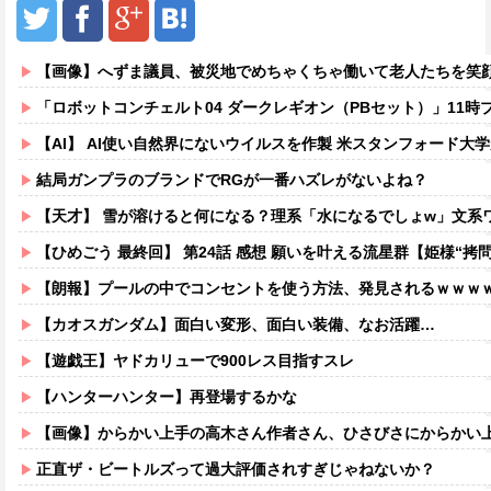
【画像】へずま議員、被災地でめちゃくちゃ働いて老人たちを笑顔にしてしまうw
「ロボットコンチェルト04 ダークレギオン（PBセット）」11時
【AI】 AI使い自然界にないウイルスを作製 米スタンフォード大
結局ガンプラのブランドでRGが一番ハズレがないよね？
【天才】 雪が溶けると何になる？理系「水になるでしょw」文系ワ
【ひめごう 最終回】 第24話 感想 願いを叶える流星群【姫様“拷問
【朗報】プールの中でコンセントを使う方法、発見されるｗｗｗ
【カオスガンダム】面白い変形、面白い装備、なお活躍…
【遊戯王】ヤドカリューで900レス目指すスレ
【ハンターハンター】再登場するかな
【画像】からかい上手の高木さん作者さん、ひさびさにからかい上手の高木さ
正直ザ・ビートルズって過大評価されすぎじゃねないか？