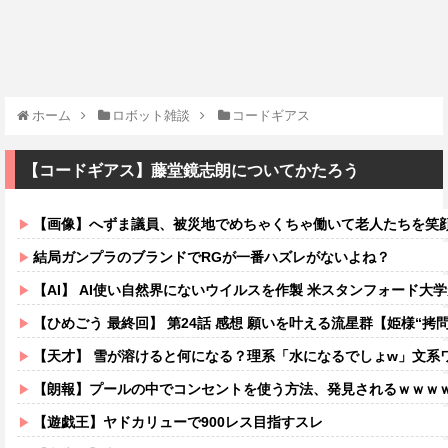
ホーム
ロボット雑談
コードギアス
【コードギアス】藤堂鏡志朗についてかたろう
【画像】へずま議員、被災地でめちゃくちゃ働いて老人たちを笑顔にしてしまうw
結局ガンプラのブランドでRGが一番ハズレがないよね？
【AI】 AI使い自然界にないウイルスを作製 米スタンフォード大
【ひめごう 最終回】 第24話 感想 願いを叶える流星群【姫様“拷問
【天才】 雪が溶けると何になる？理系「水になるでしょw」文系ワ
【朗報】プールの中でコンセントを使う方法、発見されるｗｗｗ
【遊戯王】ヤドカリューで900レス目指すスレ