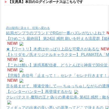
【文房具】本日のログインボーナスはこちらです
恋は疑惑に染まり、狂気へ変わる
結局ガンプラのブランドでRGが一番ハズレがないよね？
【ひめごう 最終回】 第24話 感想 願いを叶える流星群【姫
NEW!
★【ワートリ】木虎はやっぱり上品な可愛さがあるな
NEW
【トリダモノ氏オリジナルキャラクター】 PLAMATEA
NEW!
【これは酷い】迷惑系配信者、どうとんぼり神座で30分近
NEW!
【悲報】赤信号「止まって！」セレナ「セレナ行きます！
NEW!
舌を絡ませて、唾液交換して── ちゅっちゅしながらの濃厚
【ハンターハンター】再登場するかな
クレバテスⅡ-魔獣の王と偽りの勇者伝承- 第4話 感想：
フィギュアの出来の良い悪いの基準ってどこで決まるの