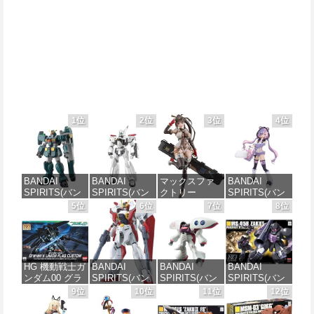
1位
2位
3位
4位
BANDAI
BANDAI
マックスファ
BANDAI
SPIRITS(バン
SPIRITS(バン
クトリー
SPIRITS(バン
ダイ スピリッ
ダイ スピリッ
PLAMATEA
ダイ スピリッ
5位
6位
7位
8位
ツ) HG 機動新
ツ) 機動警察パ
MXちゃん 組み
ツ) 30MS SIS-
世紀ガンダムX
トレイバー
立て式プラモ
J00 メルンジ
ガンダムレオ
EZY RG 1/48
デル ノンスケ
ャ[カラーA] 色
パルド 1/144ス
AV-98Plus (イ
ール 全高約
分け済みプラ
ケール 色分け
ングラム・プ
160mm
モデル
HG 機動戦士ガ
BANDAI
BANDAI
BANDAI
済みプラモデ
ラス) 色分け済
ンダム00 グラ
SPIRITS(バン
SPIRITS(バン
SPIRITS(バン
ル
みプラモデル
価格：¥10,087
価格：¥4,000
ハム専用ユニ
ダイ スピリッ
ダイ スピリッ
ダイ スピリッ
9位
10位
11位
12位
オンフラッグ
ツ) HGAW 機
ツ) HGUC 195
ツ) HGUC 機動
価格：¥3,880
価格：¥6,500
カスタム 1/144
動新世紀ガン
機動戦士Zガン
戦士ガンダム