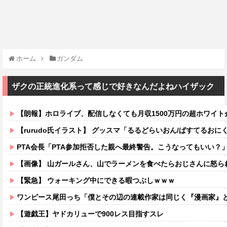
ホーム
ガンダム
ザクの正統進化系って感じで好きなんだよねハイザック
【朗報】ホロライブ、配信しなくても月収1500万円の超ホワイト
【rurudo氏イラスト】 グッスマ「るるどらいおん/ぱすてるおにくVer
PTA会長「PTA参加拒否した親へ最終警告。こうなってもいい？
【画像】 山ガールさん、山でラーメンを食べたらおじさんに怒ら
【緊急】 ウォーキング中にできる暇つぶしｗｗｗ
ワンピース尾田っち「僕とその辺の連載作家は同じく『漫画家』と呼ば
【遊戯王】ヤドカリューで900レス目指すスレ