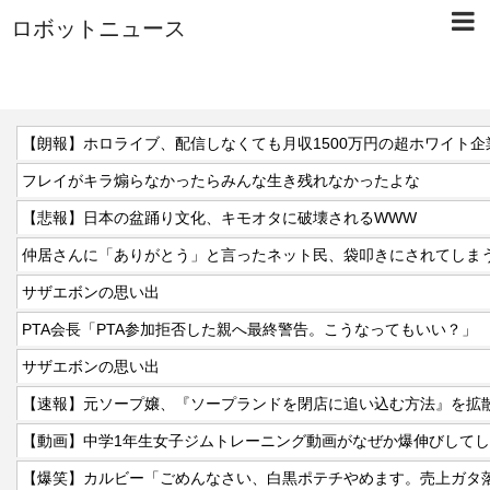
ロボットニュース
【朗報】ホロライブ、配信しなくても月収1500万円の超ホワイト企
フレイがキラ煽らなかったらみんな生き残れなかったよな
【悲報】日本の盆踊り文化、キモオタに破壊されるWWW
仲居さんに「ありがとう」と言ったネット民、袋叩きにされてしま
サザエボンの思い出
PTA会長「PTA参加拒否した親へ最終警告。こうなってもいい？」
サザエボンの思い出
【速報】元ソープ嬢、『ソープランドを閉店に追い込む方法』を拡散
【動画】中学1年生女子ジムトレーニング動画がなぜか爆伸びして
【爆笑】カルビー「ごめんなさい、白黒ポテチやめます。売上ガタ