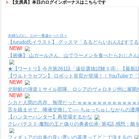
【文房具】本日のログインボーナスはこちらです
夫婦なのに、心が一番遠かった日々
【rurudo氏イラスト】 グッスマ「るるどらいおん/ぱすて
NEW!
【画像】 山ガールさん、山でラーメンを食べたらおじさん
★【ワートリ】今月第261話「遠征選抜試験Ⅱ④」【最新
【ウルトラセブン】 ロボット長官が登場！！YouTube
NEW!
北朝鮮の弾道ミサイル部隊、ロシアのヴォロネジ州に展開
NEW!
シカと人間の共存、無理だったｗｗｗｗｗｗｗｗｗｗｗｗｗ
舌を絡ませて、唾液交換して── ちゅっちゅしながらの濃厚
【ハンターハンター】再登場するかな
クレバテスⅡ-魔獣の王と偽りの勇者伝承- 第4話 感想：
フィギュアの出来の良い悪いの基準ってどこで決まるの