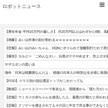
ロボットニュース
【画像】みい山作者の顔が割れるｗｗｗｗｗｗｗｗｗｗ
【悲報】みい山のみいちゃん、DQNにボコられて覚醒剤打たれて死
【爆笑】カルビー「ごめんなさい、白黒ポテチやめます。売上ガタ
サザエボンの思い出
海外「日本は戦勝国なんだよ」 戦後の日本人の特別な生き様に各国
【FGO】クラス別の冠位選定トップがこれだってな
【動画】ショートスリーパーで有名な人、視聴者から「寝た方がい
【悲報】ウミガメの赤ちゃんを放流した人、最悪の行動だと叩かれ
【悲報】クソゲーを掴まされてもその日に中古で売る事ができなく