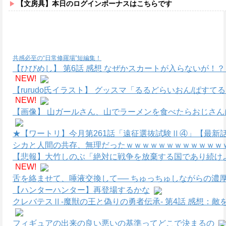
【文房具】本日のログインボーナスはこちらです
共感必至の“日常修羅場”短編集！
【ひびめし】 第6話 感想 なぜかスカートが入らないが！
NEW!
【rurudo氏イラスト】 グッスマ「るるどらいおん/ぱすて
NEW!
【画像】 山ガールさん、山でラーメンを食べたらおじさん
★【ワートリ】今月第261話「遠征選抜試験Ⅱ④」【最新
シカと人間の共存、無理だったｗｗｗｗｗｗｗｗｗｗｗｗｗ
【悲報】大竹しのぶ「絶対に戦争を放棄する国であり続けよ
NEW!
舌を絡ませて、唾液交換して── ちゅっちゅしながらの濃厚
【ハンターハンター】再登場するかな
クレバテスⅡ-魔獣の王と偽りの勇者伝承- 第4話 感想：
フィギュアの出来の良い悪いの基準ってどこで決まるの