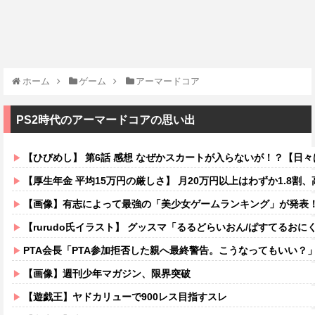
ホーム
ゲーム
アーマードコア
PS2時代のアーマードコアの思い出
【ひびめし】 第6話 感想 なぜかスカートが入らないが！？【日
【厚生年金 平均15万円の厳しさ】 月20万円以上はわずか1.8割、高
【画像】有志によって最強の「美少女ゲームランキング」が発表！
【rurudo氏イラスト】 グッスマ「るるどらいおん/ぱすてるおにくVer
PTA会長「PTA参加拒否した親へ最終警告。こうなってもいい？
【画像】週刊少年マガジン、限界突破
【遊戯王】ヤドカリューで900レス目指すスレ