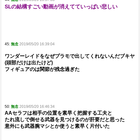
SLの結構すごい動画が消えてていっぱい悲しい
45:
無念
2019/05/20 16:39:04
ワンダーレイドをなぜプラモで出してくれないんだブキヤ
(頭部だけは出たけど)
フィギュアのは関節が残念過ぎた
50:
無念
2019/05/20 16:46:34
AAセラフは相手の位置を素早く把握する工夫と
たれ流しで倒せる武器を見つけるのが肝要だと思った
意外にも武器腕マシとか使うと素早く片付いた