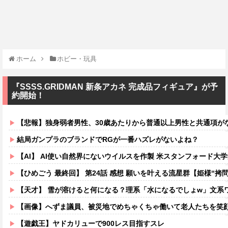
ホーム
ホビー・玩具
『SSSS.GRIDMAN 新条アカネ 完成品フィギュア』が予
約開始！
【悲報】独身弱者男性、30歳あたりから普通以上男性と共通項がなくな
結局ガンプラのブランドでRGが一番ハズレがないよね？
【AI】 AI使い自然界にないウイルスを作製 米スタンフォード大
【ひめごう 最終回】 第24話 感想 願いを叶える流星群【姫様“拷問
【天才】 雪が溶けると何になる？理系「水になるでしょw」文系ワ
【画像】へずま議員、被災地でめちゃくちゃ働いて老人たちを笑顔にしてしまうw
【遊戯王】ヤドカリューで900レス目指すスレ