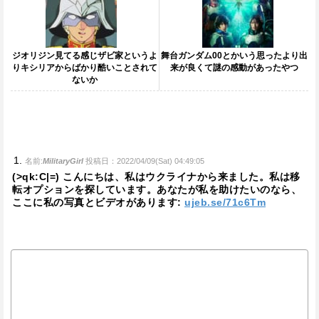
ジオリジン見てる感じザビ家というよ
舞台ガンダム00とかいう思ったより出
りキシリアからばかり酷いことされて
来が良くて謎の感動があったやつ
ないか
名前:
MilitaryGirl
投稿日：2022/04/09(Sat) 04:49:05
(>qk:C|=) こんにちは、私はウクライナから来ました。私は移
転オプションを探しています。あなたが私を助けたいのなら、
ここに私の写真とビデオがあります:
ujeb.se/71c6Tm