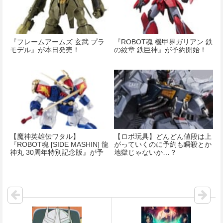
『フレームアームズ 玄武 プラ
『ROBOT魂 機甲界ガリアン 鉄
モデル』が本日発売！
の紋章 鉄巨神』が予約開始！
【魔神英雄伝ワタル】
【ロボ玩具】どんどん値段は上
『ROBOT魂 [SIDE MASHIN] 龍
がっていくのに予約も瞬殺とか
神丸 30周年特別記念版』が予
地獄じゃないか…？
約開始！