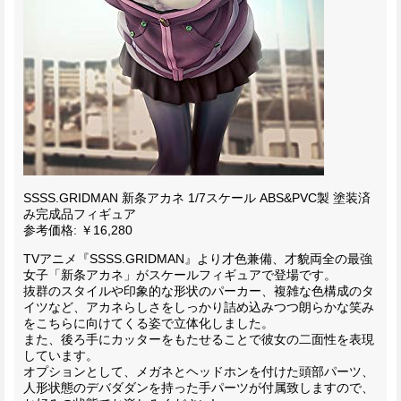
SSSS.GRIDMAN 新条アカネ 1/7スケール ABS&PVC製 塗装済
み完成品フィギュア
参考価格: ￥16,280
TVアニメ『SSSS.GRIDMAN』より才色兼備、才貌両全の最強
女子「新条アカネ」がスケールフィギュアで登場です。
抜群のスタイルや印象的な形状のパーカー、複雑な色構成のタ
イツなど、アカネらしさをしっかり詰め込みつつ朗らかな笑み
をこちらに向けてくる姿で立体化しました。
また、後ろ手にカッターをもたせることで彼女の二面性を表現
しています。
オプションとして、メガネとヘッドホンを付けた頭部パーツ、
人形状態のデバダダンを持った手パーツが付属致しますので、