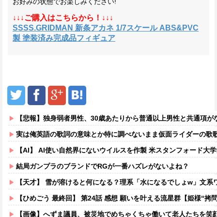
お好みの状態でお楽しみください!
↓↓↓ご購入はこちらから！↓↓↓
SSSS.GRIDMAN 新条アカネ 1/7スケール ABS&PVC
製 塗装済み完成品フィギュア
【悲報】独身弱者男性、30歳あたりから普通以上男性と共通項がなくな
実は俺英語の歌詞の意味とか特に調べないまま仮面ライダーの歌
【AI】 AI使い自然界にないウイルスを作製 米スタンフォード大
結局ガンプラのブランドでRGが一番ハズレがないよね？
【天才】 雪が溶けると何になる？理系「水になるでしょw」文系ワ
【ひめごう 最終回】 第24話 感想 願いを叶える流星群【姫様“拷問
【画像】へずま議員、被災地でめちゃくちゃ働いて老人たちを笑顔にしてしまうw