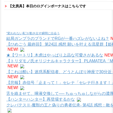
【文房具】本日のログインボーナスはこちらです
“変われない私”が動き出す瞬間に出会う
結局ガンプラのブランドでRGが一番ハズレがないよね？
【ひめごう 最終回】 第24話 感想 願いを叶える流星群【姫
NEW!
★【ワートリ】木虎はやっぱり上品な可愛さがあるな
NEW
【トリダモノ氏オリジナルキャラクター】 PLAMATEA
NEW!
【これは酷い】迷惑系配信者、どうとんぼり神座で30分近
NEW!
【悲報】赤信号「止まって！」セレナ「セレナ行きます！
NEW!
舌を絡ませて、唾液交換して── ちゅっちゅしながらの濃厚
【ハンターハンター】再登場するかな
クレバテスⅡ-魔獣の王と偽りの勇者伝承- 第4話 感想：