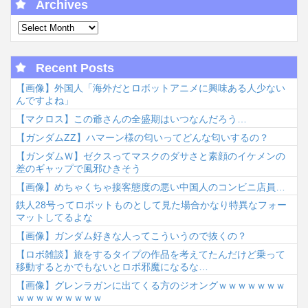
Archives
Recent Posts
【画像】外国人「海外だとロボットアニメに興味ある人少ない
んですよね」
【マクロス】この爺さんの全盛期はいつなんだろう…
【ガンダムΖΖ】ハマーン様の匂いってどんな匂いするの？
【ガンダムＷ】ゼクスってマスクのダサさと素顔のイケメンの
差のギャップで風邪ひきそう
【画像】めちゃくちゃ接客態度の悪い中国人のコンビニ店員…
鉄人28号ってロボットものとして見た場合かなり特異なフォー
マットしてるよな
【画像】ガンダム好きな人ってこういうので抜くの？
【ロボ雑談】旅をするタイプの作品を考えてたんだけど乗って
移動するとかでもないとロボ邪魔になるな…
【画像】グレンラガンに出てくる方のジオングｗｗｗｗｗｗｗ
ｗｗｗｗｗｗｗｗｗ