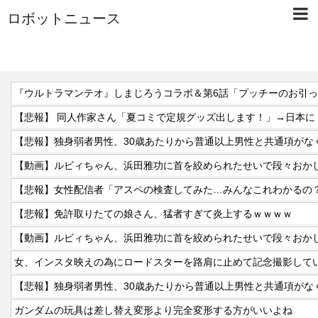
ロボットニュース
『ウルトラマンテオ』しまじろうコラボ＆第6話「プッチーのお引
【動画】ルビィちゃん、浜田雅功に首を絞められたせいで段々おか
【悲報】女性配信者「アスペの検査してみた…みんなこれわかるの
【悲報】免許取りたての娘さん、猛者すぎて炎上するｗｗｗｗ
【動画】ルビィちゃん、浜田雅功に首を絞められたせいで段々おか
ガンダムの玩具は差し替え変形より完全変形する方がいいよね