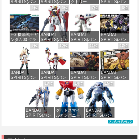
SPIRITS(バン
SPIRITS(バン
クトリー
SPIRITS(バン
ダイ スピリッ
ダイ スピリッ
PLAMATEA
ダイ スピリッ
5位
6位
7位
8位
ツ) HG 機動新
ツ) 機動警察パ
MXちゃん 組み
ツ) 30MS SIS-
世紀ガンダムX
トレイバー
立て式プラモ
J00 メルンジ
ガンダムレオ
EZY RG 1/48
デル ノンスケ
ャ[カラーA] 色
パルド 1/144ス
AV-98Plus (イ
ール 全高約
分け済みプラ
ケール 色分け
ングラム・プ
160mm
モデル
HG 機動戦士ガ
BANDAI
BANDAI
BANDAI
済みプラモデ
ラス) 色分け済
ンダム00 グラ
SPIRITS(バン
SPIRITS(バン
SPIRITS(バン
ル
みプラモデル
価格：¥10,087
価格：¥4,000
ハム専用ユニ
ダイ スピリッ
ダイ スピリッ
ダイ スピリッ
9位
10位
11位
12位
オンフラッグ
ツ) HGAW 機
ツ) HGUC 195
ツ) HGUC 機動
価格：¥2,420
価格：¥6,500
カスタム 1/144
動新世紀ガン
機動戦士Zガン
戦士ガンダム
スケール 色分
ダムX ガンダ
ダム キュベレ
ザクI(黒い三連
け済みプラモ
ムエアマスタ
イ 1/144スケー
星仕様) 1/144
デル
ー 1/144スケー
ル 色分け済み
スケール 色分
BANDAI
BANDAI
BANDAI
BANDAI
ル 色分け済み
プラモデル
け済みプラモ
SPIRITS(バン
SPIRITS(バン
SPIRITS(バン
SPIRITS(バン
プラモデル
デル
価格：¥1,800
ダイスピリッ
ダイ スピリッ
ダイ スピリッ
ダイ スピリッ
13位
14位
15位
価格：¥2,200
ツ) 30MS SIS-
ツ) 30MS
ツ) HGUC
ツ) HGUC 機動
価格：¥3,600
価格：¥2,200
H00 セスティ
Fate/Grand
1/144 ザクII
戦士ガンダム
エ[カラーC] 色
Order アルトリ
(ガルマ専用機)
MSM-03 ゴッ
分け済みプラ
ア・キャスタ
(機動戦士ガン
グ 1/144スケー
モデル
ー 色分け済み
ダム)
ル 色分け済み
BANDAI
グッドスマイ
BANDAI
プラモデル
プラモデル
SPIRITS(バン
ルカンパニー
SPIRITS(バン
価格：¥4,500
価格：¥2,982
ダイ スピリッ
UFO戦士ダイ
ダイ スピリッ
価格：¥7,800
価格：¥2,300
ツ) FULL
アポロン
ツ) HGUC 機動
MECHANICS
MODEROID ダ
戦士ガンダム
機動戦士ガン
イアポロン 組
MSM-07 ズゴ