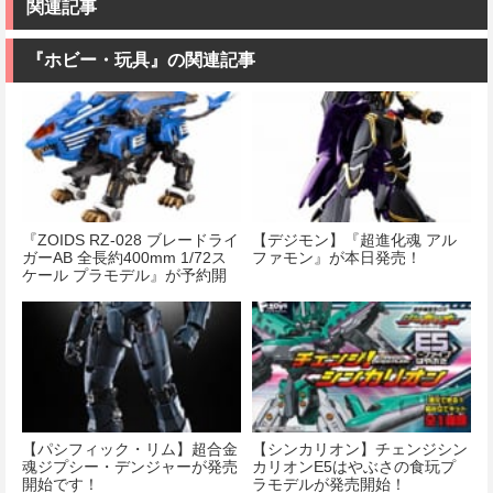
ダム 水星の魔
み立て式プラ
ック 1/144スケ
関連記事
女 ガンダムエ
モデル ノンス
ール 色分け済
アリアル 1/100
ケール 全高約
みプラモデル
スケール 色分
175mm
『ホビー・玩具』の関連記事
け済みプラモ
価格：¥1,518
デル
価格：¥8,820
価格：¥4,180
『ZOIDS RZ-028 ブレードライ
【デジモン】『超進化魂 アル
ガーAB 全長約400mm 1/72ス
ファモン』が本日発売！
ケール プラモデル』が予約開
始！
【パシフィック・リム】超合金
【シンカリオン】チェンジシン
魂ジプシー・デンジャーが発売
カリオンE5はやぶさの食玩プ
開始です！
ラモデルが発売開始！