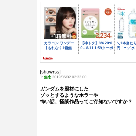
[showrss]
1:
無念
2019/06/02 02:33:00
ガンダムを題材にした
ゾッとするようなホラーや
怖い話、怪談作品ってご存知ないですか？