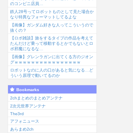
のコンビニ店員…
鉄人28号ってロボットものとして見た場合か
なり特異なフォーマットしてるよな
【画像】ガンダム好きな人ってこういうので
抜くの？
【ロボ雑談】旅をするタイプの作品を考えて
6/8/7 11:31
2026/8/7 11:12
2026/8/7 11:11
2026
たんだけど乗って移動するとかでもないとロ
ボ邪魔になるな…
【画像】グレンラガンに出てくる方のジオン
グｗｗｗｗｗｗｗｗｗｗｗｗｗｗｗｗ
ロボットなのに人の口があると気になる…ど
ういう原理で動いてるのか
【朗報】ジブリ
【悲報】ハンタ
主人公の実父←
初
Bookmarks
パークにナウシ
ーハンターのツ
強い 主人公の
隊
カエリア整備
ェリードニヒさ
実姉←クソ強
触
2chまとめのまとめアンテナ
...
ん、死亡...
い 主人公の実
2次元世界アンテナ
兄←こ...
The3rd
アフォニュース
あらまめ2ch