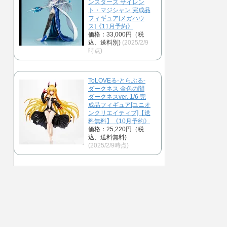
ンスターズ サイレン
ト・マジシャン 完成品
フィギュア[メガハウ
ス]《11月予約》
価格：33,000円（税
込、送料別)
(2025/2/9
時点)
ToLOVEる-とらぶる-
ダークネス 金色の闇
ダークネスver. 1/6 完
成品フィギュア[ユニオ
ンクリエイティブ]【送
料無料】《10月予約》
価格：25,220円（税
込、送料無料)
(2025/2/9時点)