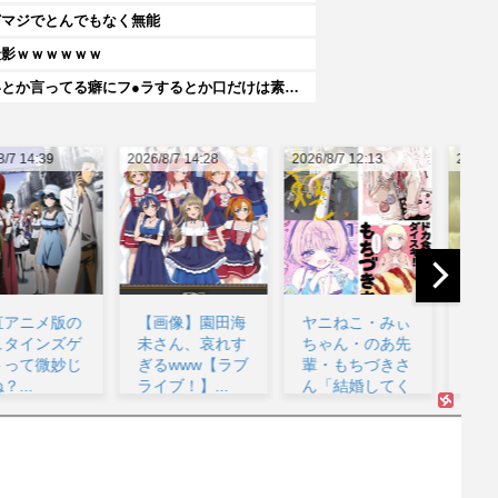
どマジでとんでもなく無能
撮影ｗｗｗｗｗｗ
楽しんご「ジャンポケ斉藤さんを貶めた女は気色悪いとか言ってる癖にフ●ラするとか口だけは素直なんだな！週刊誌から金もらってるだろ」
26/8/7 14:28
2026/8/7 12:13
2026/8/7 11:33
202
【画像】園田海
ヤニねこ・みぃ
幼女戦記のアニ
未さん、哀れす
ちゃん・のあ先
メこれもう敗戦
ぎるwww【ラブ
輩・もちづきさ
に向かっていく
ライブ！】...
ん「結婚してく
感じか?...
へ
ださ...