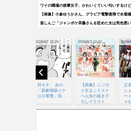
ワイの職場の後輩女子、かわいくていい匂いするけ
【画像】小倉ゆうかさん、グラビア電撃復帰で水着
026/8/7 10:29
2026/8/7 10:20
2026/8/7 14:39
20
邦キチ、 あの
【画像】ニジガ
正直アニメ版の
「新劇場版☆ケ
ク京まふドスケ
シュタインズゲ
ロロ軍曹」回...
ベ人魚の描き下
ートって微妙じ
ろしイラスト
ゃね？...
【ラブ...