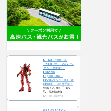
METAL ROBOT魂
〈SIDE MS〉 赤いガン
ダム 『機動戦士
Gundam
GQuuuuuuX』
[BANDAI SPIRITS]【送
料無料】《06月予約》
価格：22,990円（税
込、送料無料)
(2025/2/9時点)
GRAND ACTION