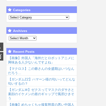
Categories
Archives
Recent Posts
【画像】外国人「海外だとロボットアニメに
興味ある人少ないんですよね」
【マクロス】この爺さんの全盛期はいつなん
だろう…
【ガンダムΖΖ】ハマーン様の匂いってどんな
匂いするの？
【ガンダムＷ】ゼクスってマスクのダサさと
素顔のイケメンの差のギャップで風邪ひきそ
う
【画像】めちゃくちゃ接客態度の悪い中国人