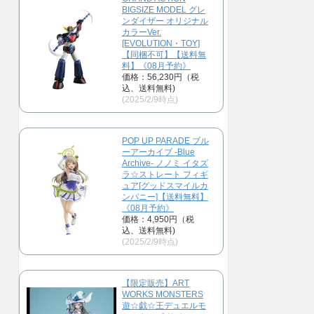
BIGSIZE MODEL グレ
ンダイザー オリジナル
カラーVer.
[EVOLUTION・TOY]
【同梱不可】【送料無
料】《08月予約》
価格：56,230円（税
込、送料無料)
(2025/2/9時点)
POP UP PARADE ブル
ーアーカイブ -Blue
Archive- ノノミ イタズ
ラ☆ストレート フィギ
ュア[グッドスマイルカ
ンパニー]【送料無料】
《08月予約》
価格：4,950円（税
込、送料無料)
(2025/2/9時点)
【限定販売】ART
WORKS MONSTERS
遊☆戯☆王デュエルモ