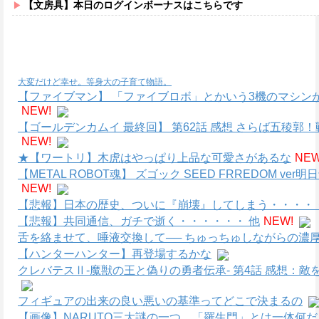
【文房具】本日のログインボーナスはこちらです
大変だけど幸せ。等身大の子育て物語。
【ファイブマン】 「ファイブロボ」とかいう3機のマシン
NEW!
【ゴールデンカムイ 最終回】 第62話 感想 さらば五稜
NEW!
★【ワートリ】木虎はやっぱり上品な可愛さがあるな
NEW
【METAL ROBOT魂】 ズゴック SEED FRREDOM
NEW!
【悲報】日本の歴史、ついに『崩壊』してしまう・・・・・
【悲報】共同通信、ガチで逝く・・・・・・ 他
NEW!
舌を絡ませて、唾液交換して── ちゅっちゅしながらの濃厚
【ハンターハンター】再登場するかな
クレバテスⅡ-魔獣の王と偽りの勇者伝承- 第4話 感想：
フィギュアの出来の良い悪いの基準ってどこで決まるの
【画像】NARUTO三大謎の一つ、「羅生門」とは一体何