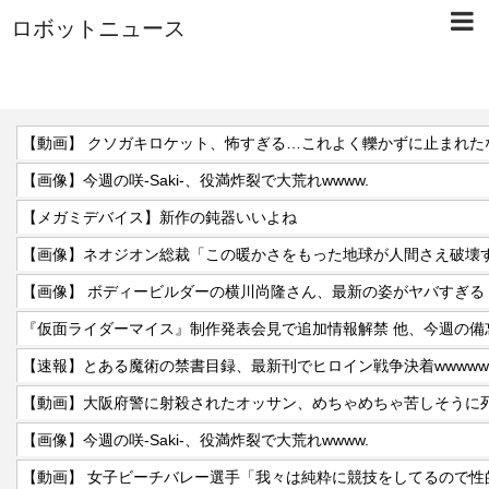
ロボットニュース
【動画】 クソガキロケット、怖すぎる…これよく轢かずに止まれた
【画像】今週の咲-Saki-、役満炸裂で大荒れwwww.
【メガミデバイス】新作の鈍器いいよね
【画像】ネオジオン総裁「この暖かさをもった地球が人間さえ破壊
【画像】 ボディービルダーの横川尚隆さん、最新の姿がヤバすぎる
【速報】とある魔術の禁書目録、最新刊でヒロイン戦争決着wwwwww
【動画】大阪府警に射殺されたオッサン、めちゃめちゃ苦しそうに
【画像】今週の咲-Saki-、役満炸裂で大荒れwwww.