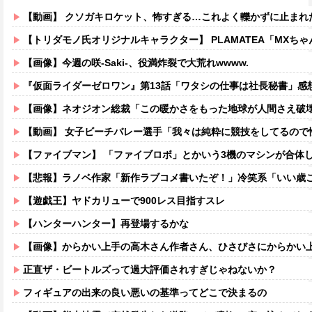
【動画】 クソガキロケット、怖すぎる…これよく轢かずに止まれ
【トリダモノ氏オリジナルキャラクター】 PLAMATEA「MXちゃん
【画像】今週の咲-Saki-、役満炸裂で大荒れwwww.
『仮面ライダーゼロワン』第13話「ワタシの仕事は社長秘書」感
【画像】ネオジオン総裁「この暖かさをもった地球が人間さえ破
【動画】 女子ビーチバレー選手「我々は純粋に競技をしてるので性的な
【ファイブマン】 「ファイブロボ」とかいう3機のマシンが合体
【悲報】ラノベ作家「新作ラブコメ書いたぞ！」冷笑系「いい歳こいてラブコ
【遊戯王】ヤドカリューで900レス目指すスレ
【ハンターハンター】再登場するかな
【画像】からかい上手の高木さん作者さん、ひさびさにからかい上手の高木さ
正直ザ・ビートルズって過大評価されすぎじゃねないか？
フィギュアの出来の良い悪いの基準ってどこで決まるの