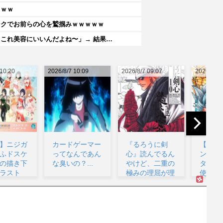
ｗｗｗ
ンクでお前らの心を鷲掴みｗｗｗｗｗ
これ美容にいいんだよね〜」→ 結果…
26/8/7 10:09
2026/8/7 09:07
2026/8/7 08:53
202
カードゲーマー
『るろうに剣
【悲報】ドラゴ
ってなんであん
心』読んでるん
ンボールベジー
な臭いの？...
やけど、二重の
タ「誰だこんな
極みの理屈が理
使えないゴミを
解出来...
呼ん...
監