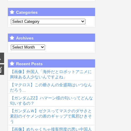
Categories
Archives
Recent Posts
【画像】外国人「海外だとロボットアニメに
興味ある人少ないんですよね」
【マクロス】この爺さんの全盛期はいつなん
だろう…
【ガンダムΖΖ】ハマーン様の匂いってどんな
匂いするの？
【ガンダムＷ】ゼクスってマスクのダサさと
素顔のイケメンの差のギャップで風邪ひきそ
う
【画像】めちゃくちゃ接客態度の悪い中国人