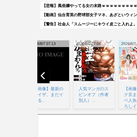
【悲報】風俗嬢やってる女の末路ｗｗｗｗｗｗｗｗ
【動画】仙台育英の野球部女子マネ、あざといウィ
【警告】社会人「スムージーにキウイ皮ごと入れよ。
026/8/7 07:13
2026/8/7 07:04
2026/8/7 10:20
20
【画像】最新の
人気マンガのス
【画像】ニジガ
ライザ、まだイ
ピンオフ（作者
ク京まふドスケ
ケる...
別人）...
ベ人魚の描き下
ろしイラスト
【ラブ...