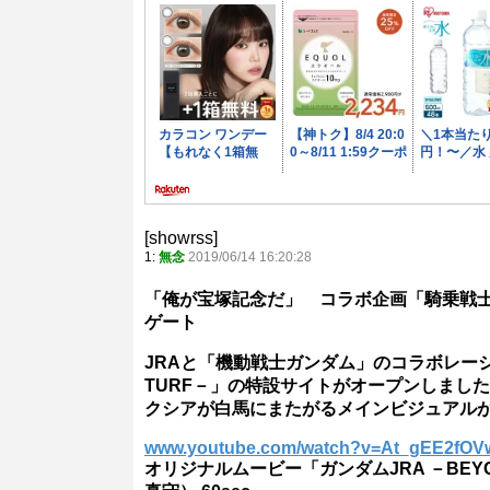
[showrss]
1:
無念
2019/06/14 16:20:28
「俺が宝塚記念だ」 コラボ企画「騎乗戦士
ゲート
JRAと「機動戦士ガンダム」のコラボレーショ
TURF－」の特設サイトがオープンしまし
クシアが白馬にまたがるメインビジュアル
www.youtube.com/watch?v=At_gEE2fOV
オリジナルムービー「ガンダムJRA －BEYON