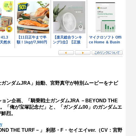
ガンダムJRA」始動、宮野真守が特別ムービーをナビ
ン企画、「騎乗戦士ガンダムJRA －BEYOND THE
た。「俺が宝塚記念だ」と、「ガンダム00」のガンダムエ
が鮮烈。
w
D THE TURF－」 刹那・F・セイエイver.（CV：宮野