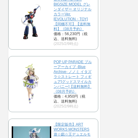
BIGSIZE MODEL グレ
ンダイザー オリジナル
カラーVer.
[EVOLUTION・TOY]
【同梱不可】【送料無
料】《08月予約》
価格：56,230円（税
込、送料無料)
(2025/2/9時点)
POP UP PARADE ブル
ーアーカイブ -Blue
Archive- ノノミ イタズ
ラ☆ストレート フィギ
ュア[グッドスマイルカ
ンパニー]【送料無料】
《08月予約》
価格：4,950円（税
込、送料無料)
(2025/2/9時点)
【限定販売】ART
WORKS MONSTERS
遊☆戯☆王デュエルモ