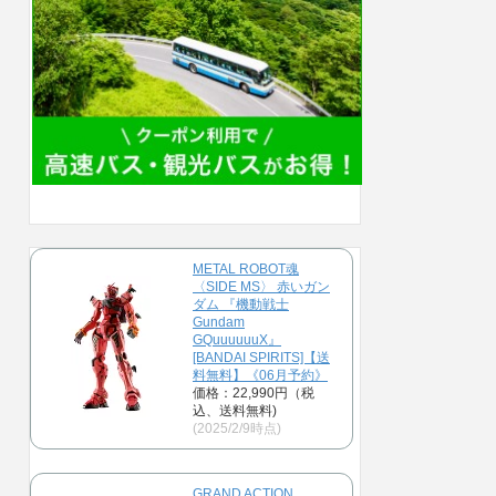
METAL ROBOT魂
〈SIDE MS〉 赤いガン
ダム 『機動戦士
Gundam
GQuuuuuuX』
[BANDAI SPIRITS]【送
料無料】《06月予約》
価格：22,990円（税
込、送料無料)
(2025/2/9時点)
GRAND ACTION