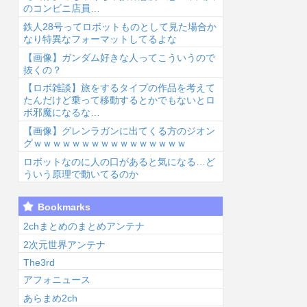
のコンビニ店員…
鉄人28号ってロボットものとして見た場合か
なり特異なフォーマットしてるよな
【画像】ガンダム好きな人ってこういうので
抜くの？
【ロボ雑談】旅をするタイプの作品を考えて
6/8/7 08:49
2026/8/7 08:25
2026/8/7 07:25
2026
たんだけど乗って移動するとかでもないとロ
ボ邪魔になるな…
【画像】グレンラガンに出てくる方のジオン
グｗｗｗｗｗｗｗｗｗｗｗｗｗｗｗｗ
ロボットなのに人の口があると気になる…ど
ういう原理で動いてるのか
福田雄一「新ケ
太鼓の達人、ゲ
【ヤニねこ】こ
【
Bookmarks
ロロに福田組が
ーム内の一部フ
の子の末路が心
穏
出ます！」→爆
ォント変更へ
配でならない...
重
2chまとめのまとめアンテナ
死 ちいかわの
値上げの影響
く
2次元世界アンテナ
督...
か...
The3rd
アフォニュース
あらまめ2ch