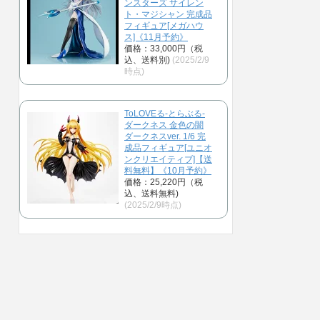
ンスターズ サイレン
ト・マジシャン 完成品
フィギュア[メガハウ
ス]《11月予約》
価格：33,000円（税
込、送料別)
(2025/2/9
時点)
ToLOVEる-とらぶる-
ダークネス 金色の闇
ダークネスver. 1/6 完
成品フィギュア[ユニオ
ンクリエイティブ]【送
料無料】《10月予約》
価格：25,220円（税
込、送料無料)
(2025/2/9時点)