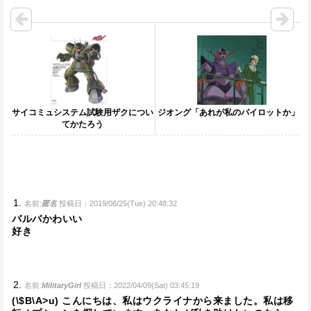
サイコミュシステム試験用ザクについ
ジオング「あれが私のパイロットか」
てかたろう
名前:
匿名
投稿日：2019/06/25(Tue) 20:48:32
バルバかわいい
好き
名前:
MilitaryGirl
投稿日：2022/04/09(Sat) 03:45:19
(\$B\A>u) こんにちは、私はウクライナから来ました。私は移