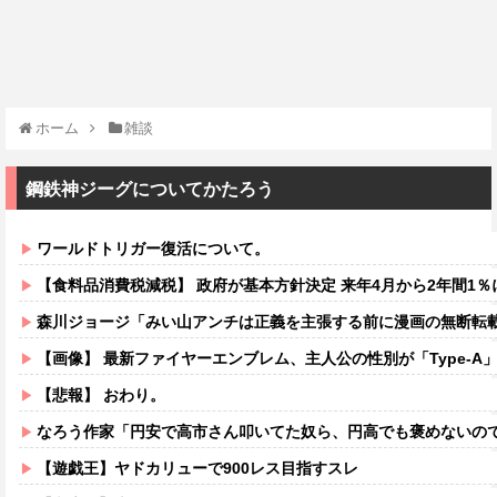
ホーム
雑談
鋼鉄神ジーグについてかたろう
ワールドトリガー復活について。
【食料品消費税減税】 政府が基本方針決定 来年4月から2年間1％
森川ジョージ「みい山アンチは正義を主張する前に漫画の無断転載
【画像】 最新ファイヤーエンブレム、主人公の性別が「Type-A」と「
【悲報】 おわり。
なろう作家「円安で高市さん叩いてた奴ら、円高でも褒めないのでポ
【遊戯王】ヤドカリューで900レス目指すスレ