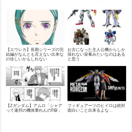
【エウレカ】長期シリーズの完
お古になった主人公機からしか
結編がなんとも言えない出来な
採れない栄養みたいなのはある
の珍しいかもしれない
と思う
【Ζガンダム】アムロ「シャア
フィギュアーツのヒイロは絶対
って連邦の機体乗れんの⁉️😆」
面白いこと出来るよな…