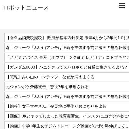
ロボットニュース
【食料品消費税減税】 政府が基本方針決定 来年4月から2年間1％に
森川ジョージ「みい山アンチは正義を主張する前に漫画の無断転載を
「メガミデバイス 皇巫（オウブ） ツクヨミ レガリア」コトブキヤ
【ガンダム0083】バニングってスパロボだと普通に生きてるよね？
【悲報】みい山のコンテンツ、なぜか消えまくる
元ジャンポケ斉藤被告、懲役7年を求刑される
森川ジョージ「みい山アンチは正義を主張する前に漫画の無断転載を
【朗報】女子大生さん、被災地に手作りおにぎりを出荷
【画像】JKとヤッてしまった教育実習生、インスタに上げて学校に
【動画】中学1年生女子ジムトレーニング動画がなぜか爆伸びして