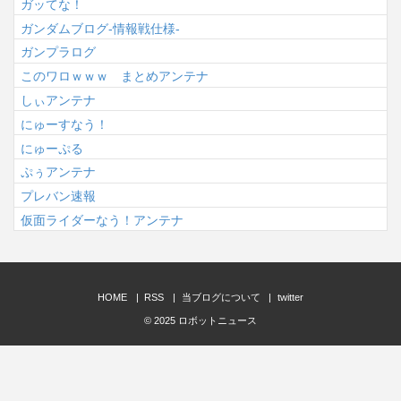
ガッてな！
ガンダムブログ-情報戦仕様-
ガンプラログ
このワロｗｗｗ まとめアンテナ
しぃアンテナ
にゅーすなう！
にゅーぷる
ぷぅアンテナ
プレバン速報
仮面ライダーなう！アンテナ
HOME
RSS
当ブログについて
twitter
© 2025
ロボットニュース