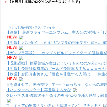
【文房具】本日のログインボーナスはこちらです
【マンガ】海外病院トラブルファイル
【画像】 最新ファイヤーエンブレム、主人公の性別が「Type
NEW!
【朗報】 バンダイ、ついにガンプラの完全受注生産へ。
NEW!
【ガンプラ再販】 「ガンダムビルドファイターズ 選抜選
NEW!
【呪術廻戦】 簡易領域が実はどういうもんなのか分かって
【朗報】免許証保有者のゴールド免許率６７％ｗｗｗｗ 他
【物議】倉田真由美さん「警官を非難する人間は、一体誰
NEW!
舌を絡ませて、唾液交換して── ちゅっちゅしながらの濃厚
【ハンターハンター】再登場するかな
クレバテスⅡ-魔獣の王と偽りの勇者伝承- 第4話 感想：
フィギュアの出来の良い悪いの基準ってどこで決まるの