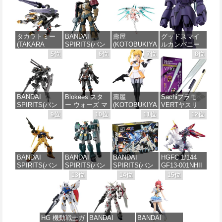
タカラトミー
BANDAI
壽屋
グッドスマイ
(TAKARA
SPIRITS(バン
(KOTOBUKIYA
ルカンパニー
TOMY) T-
ダイスピリッ
) メガミデバイ
巨神ゴーグ
5位
6位
7位
8位
SPARK
ツ) HG 機動戦
ス デザイアメ
MODEROID マ
REALIZE
士ガンダム 復
イデン レイダ
ノン・ガーデ
MODEL リアラ
讐のレクイエ
ー シュガーグ
ィアン 組み立
イズモデル
ム ザクⅡ F型
レイズ 全高約
て式プラモデ
ZOIDS ゾイド
ソラリ機 (復讐
180mm 1/1ス
ル ノンスケー
BANDAI
Blokees スタ
壽屋
Sachiプラモ
RMZ-025 ライ
のレクイエム)
ケール プラモ
ル 全高約
SPIRITS(バン
ー ウォーズ マ
(KOTOBUKIYA
VERTヤスリ
ガーゼロファ
1/144スケール
デル
170mm
ダイ スピリッ
ンダロリアン&
) 無限邂逅メガ
Type-S 【プロ
9位
10位
11位
12位
ルコン (ZBF)
色分け済みプ
ツ) 30MM
グローグー
ロマリア スタ
モデラー共同
色分け済み プ
ラモデル
価格：¥6,239
価格：¥7,656
xEXM-000 ゼ
CC05 ディン
ーズ 全高約
開発】 超極細
ラキット
ノヴァルト
ジャリン&グロ
140mm ノンス
ガラスヤスリ
価格：¥2,700
1/144スケール
ーグー ABS樹
ケール プラモ
５点セット ガ
価格：¥8,336
色分け済みプ
脂&PVC製 組
デル
ンプラ プラモ
BANDAI
BANDAI
BANDAI
HGFC 1/144
ラモデル
み立て式プラ
デル ゲート処
SPIRITS(バン
SPIRITS(バン
SPIRITS(バン
GF13-001NHII
スチックモデ
理 模型 フィギ
価格：¥8,566
ダイ スピリッ
ダイ スピリッ
ダイ スピリッ
マスターガン
13位
14位
15位
ル
ュア［知的財
価格：¥2,813
ツ) HGUC 200
ツ) HG 機動新
ツ) HGUC
ダム&風雲再起
産権登録済］
機動戦士Zガン
世紀ガンダムX
1/144 ZZガン
(機動武闘伝G
verty-s
価格：¥4,385
ダム 百式
ガンダムレオ
ダム （機動戦
ガンダム)
1/144スケール
パルド 1/144ス
士ZZガンダ
価格：¥2,320
色分け済みプ
ケール 色分け
ム）
価格：¥3,380
HG 機動戦士ガ
BANDAI
BANDAI
ラモデル
済みプラモデ