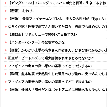
【ガンダム0083】バニングってスパロボだと普通に生きてるよね
【悲報】 おわり。
【画像】 最新ファイヤーエンブレム、主人公の性別が「Type-A」と「
なろう作家「円安で高市さん叩いてた奴ら、円高でも褒めないのでポ
【遊戯王】ヤドカリューで900レス目指すスレ
【ハンターハンター】再登場するかな
【画像】からかい上手の高木さん作者さん、ひさびさにからかい上手の高木さ
正直ザ・ビートルズって過大評価されすぎじゃねないか？
フィギュアの出来の良い悪いの基準ってどこで決まるの
【動画】熊本地震で突然発生した道路のひび割れに突っ込んでし
フィギュアの出来の良い悪いの基準ってどこで決まるの
【画像】外国人「海外だとロボットアニメに興味ある人少ないん