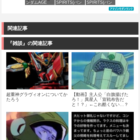
ンダムAGE
SPIRITS(バン
SPIRITS(バン
ル
価格：¥2,500
xvm-fzc ガン
ダイ スピリッ
ダイ スピリッ
価格：¥1,674
ダムレギルス
ツ) RG 機動戦
ツ) 30MS アイ
価格：¥3,810
1/144スケール
士ガンダムUC
ドルマスター
色分け済みプ
ユニコーンガ
シャイニーカ
ラモデル
ンダム 1/144ス
ラーズ 小宮果
関連記事
ケール 色分け
穂 色分け済み
済みプラモデ
プラモデル
価格：¥1,742
ル
『雑談』の関連記事
価格：¥2,070
価格：¥4,840
超重神グラヴィオンについてか
【動画】主人公「白旗揚げた
たろう
ろ！」異星人「宣戦布告だ
と！？」←これ酷くない…？