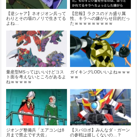
【逆シャア】ネオジオン兵って
【悲報】ラクスのドカ盛り属
わりとその場のノリで生きてる
性、キラへの嫌がらせ目的だっ
よね…
たｗｗｗｗｗｗｗｗｗ
量産型MSってはいいけどコス
ガイキングLODいいよねｗｗｗ
ト面を考えないところがあるよ
ｗｗ
ねｗｗｗｗｗ
ジオング整備兵「エアコンは8
【スパロボ】みんなダ・ガーン
月まで禁止です大佐」
の参戦は嬉しくないの…？