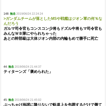
148:
無念
2019/06/24 22:24:24
>ガンダムチームが落としたMSや戦艦はジオン軍の何％な
んだろう
ガルマ司令官もコンスコン少将もドズル中将もマ司令官も
みんなＷＢ隊にやられちゃった
あとの幹部級は大体ジオン内部の内輪もめで勝手に死亡
44:
無念
2019/06/24 21:44:37
ティターンズ「褒められた」
45:
無念
2019/06/24 21:45:02
ぶっちゃけ地球に降りないで軌道上を包囲するだけで勝て