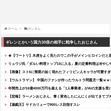
ホーム
ガンダム
ギレンとかいう国力30倍の相手に戦争したおじさん
★【ワートリ】木虎をよく見たのでこの子がメインヒロインだと思ってたら、は
リュウジ氏「ダルい料理トップ10に入る」夏の定番料理は冷やし中華
【画像】スト6に彗星の如く現れたフィリピン人キャラが可愛すぎ
【ウルトラマン】 中国のファンが作ったウルトラ問題児一覧ｗｗ
年間売上が16億4000万円を超える「1人事業者」がAIの支援を受
【悲報】ラーメンおじさん、青く変色したにんにくが出てきてブチギ
【遊戯王】ヤドカリューで900レス目指すスレ