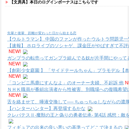
【文房具】本日のログインボーナスはこちらです
先輩と後輩、距離が変わった日から始まる恋
【ウルトラマン】 中国のファンが作ったウルトラ問題児一
【速報】 ホロライブのソシャゲ、課金圧がやばすぎて不
NEW!
ガンプラの転売ってガンプラ組んでる奴が片手間にやって
NEW!
【創彩少女庭園 】 「サイドテールちゃん」プラモデル【本
NEW!
「コンビニ馬鹿にすんなよ」のオーナー夫婦、不起訴 他
N
ＮＨＫ職員が番組出演者から性被害、別職場への復職希望
NEW!
舌を絡ませて、唾液交換して── ちゅっちゅしながらの濃厚
【ハンターハンター】再登場するかな
クレバテスⅡ-魔獣の王と偽りの勇者伝承- 第4話 感想：
フィギュアの出来の良い悪いの基準ってどこで決まるの