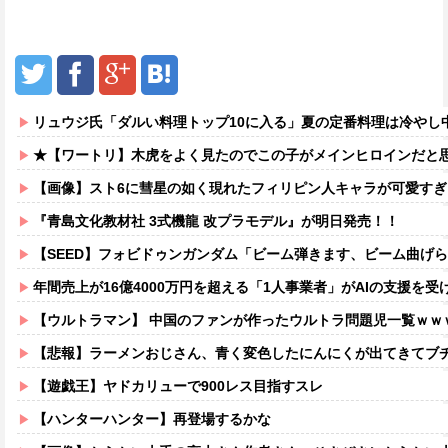
リュウジ氏「ダルい料理トップ10に入る」夏の定番料理は冷やし中華
★【ワートリ】木虎をよく見たのでこの子がメインヒロインだと思ってたら、は
【画像】スト6に彗星の如く現れたフィリピン人キャラが可愛すぎ
『青島文化教材社 3式機龍 改プラモデル』が明日発売！！
【SEED】フォビドゥンガンダム「ビーム弾きます、ビーム曲げられます、空飛びます」
年間売上が16億4000万円を超える「1人事業者」がAIの支援を受
【ウルトラマン】 中国のファンが作ったウルトラ問題児一覧ｗｗ
【悲報】ラーメンおじさん、青く変色したにんにくが出てきてブチギ
【遊戯王】ヤドカリューで900レス目指すスレ
【ハンターハンター】再登場するかな