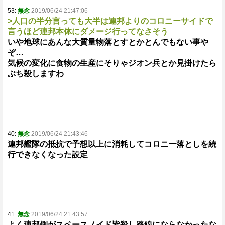
53:
無念
2019/06/24 21:47:06
>人口の半分言っても大半は連邦よりのコロニーサイドで
言うほど連邦本体にダメージ行ってなさそう
いや地球にあんな大質量物落とすとかとんでもない事や
ぞ…
気候の変化に食物の生産にそりゃジオン兵とか見掛けたら
ぶち殺しますわ
40:
無念
2019/06/24 21:43:46
連邦艦隊の抵抗で予想以上に消耗してコロニー落としを続
行できなくなった設定
41:
無念
2019/06/24 21:43:57
よく連邦側がスペースノイド皆殺し路線にならなかったな