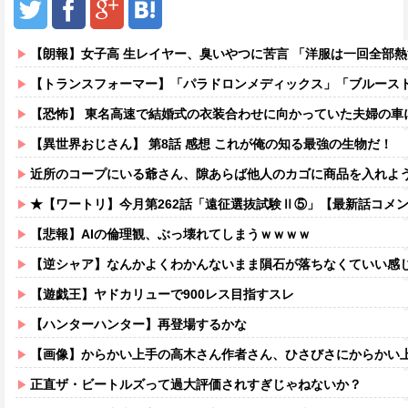
【朗報】女子高 生レイヤー、臭いやつに苦言 「洋服は一回全部熱湯につけよう！洗濯機はキッ
【トランスフォーマー】「パラドロンメディックス」「ブルーストリーク」「デラックスセンチュリオン
【恐怖】 東名高速で結婚式の衣装合わせに向かっていた夫婦の車に何度も何度も追突した60歳の男がヤバすぎ
【異世界おじさん】 第8話 感想 これが俺の知る最強の生物だ！
近所のコープにいる爺さん、隙あらば他人のカゴに商品を入れよ
★【ワートリ】今月第262話「遠征選抜試験Ⅱ⑤」【最新話コメ
【悲報】AIの倫理観、ぶっ壊れてしまうｗｗｗｗ
【逆シャア】なんかよくわかんないまま隕石が落ちなくていい感じに
【遊戯王】ヤドカリューで900レス目指すスレ
【ハンターハンター】再登場するかな
【画像】からかい上手の高木さん作者さん、ひさびさにからかい上手の高木さ
正直ザ・ビートルズって過大評価されすぎじゃねないか？