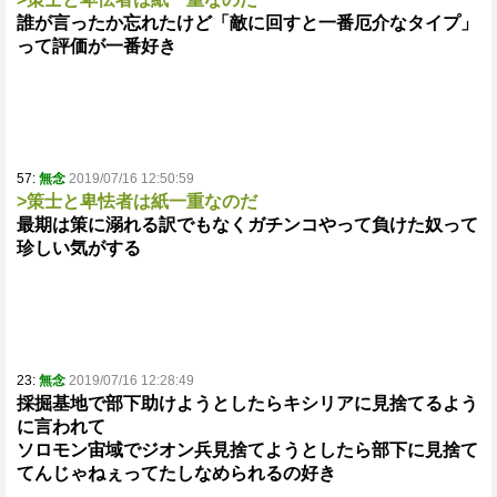
誰が言ったか忘れたけど「敵に回すと一番厄介なタイプ」
って評価が一番好き
57:
無念
2019/07/16 12:50:59
>策士と卑怯者は紙一重なのだ
最期は策に溺れる訳でもなくガチンコやって負けた奴って
珍しい気がする
23:
無念
2019/07/16 12:28:49
採掘基地で部下助けようとしたらキシリアに見捨てるよう
に言われて
ソロモン宙域でジオン兵見捨てようとしたら部下に見捨て
てんじゃねぇってたしなめられるの好き