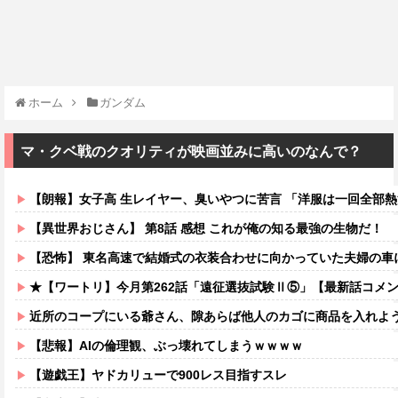
ホーム
ガンダム
マ・クベ戦のクオリティが映画並みに高いのなんで？
【朗報】女子高 生レイヤー、臭いやつに苦言 「洋服は一回全部熱湯につけよう！洗濯機はキッ
【異世界おじさん】 第8話 感想 これが俺の知る最強の生物だ！
【恐怖】 東名高速で結婚式の衣装合わせに向かっていた夫婦の車に何度も何度も追突した60歳の男がヤバすぎ
★【ワートリ】今月第262話「遠征選抜試験Ⅱ⑤」【最新話コメ
近所のコープにいる爺さん、隙あらば他人のカゴに商品を入れよ
【悲報】AIの倫理観、ぶっ壊れてしまうｗｗｗｗ
【遊戯王】ヤドカリューで900レス目指すスレ