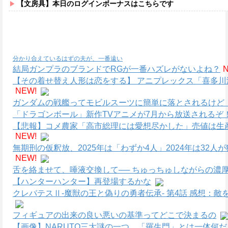
【文房具】本日のログインボーナスはこちらです
分かり合えているはずの夫が、一番遠い
結局ガンプラのブランドでRGが一番ハズレがないよね？
【その着せ替え人形は恋をする】 アニプレックス「喜多川海
NEW!
ガンダムの戦艦ってモビルスーツに簡単に落とされるけど
「ドラゴンボール」新作TVアニメが7月から放送されるぞ
【悲報】コメ農家「高市総理には愛想尽かした」売値は生
NEW!
無期刑の仮釈放、2025年は「わずか4人」2024年は32
NEW!
舌を絡ませて、唾液交換して── ちゅっちゅしながらの濃厚
【ハンターハンター】再登場するかな
クレバテスⅡ-魔獣の王と偽りの勇者伝承- 第4話 感想：
フィギュアの出来の良い悪いの基準ってどこで決まるの
【画像】NARUTO三大謎の一つ、「羅生門」とは一体何