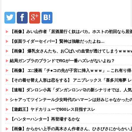
【画像】みい山作者「居酒屋行く奴はバカ。ホストの初回なら居酒屋より安く飲
【仮面ライダーセイバー】賢神は強敵だったよね…
【画像】 爆乳女さんたち、お◯ぱいの血管が透けてしまうｗｗｗ
結局ガンプラのブランドでRGが一番ハズレがないよね？
【画像】 エ□漫画「チ●コの先が子宮に挿入ｗｗｗ」←これ有り
【その着せ替え人形は恋をする】 アニプレックス「喜多川海夢 レースクイーンVe
【速報】ダンロン小高「ダンガンロンパ2の新シナリオでは、人気
シャアってツインテール少女時代のハマーンは好みじゃなかった
【遊戯王】ヤドカリューで900レス目指すスレ
【ハンターハンター】再登場するかな
【画像】からかい上手の高木さん作者さん、ひさびさにからかい上手の高木さ