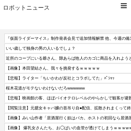
ロボットニュース
いい歳して独身の男の人いるでしょ？
近所のコープにいる爺さん、隙あらば他人のカゴに商品を入れよう
【画像】本田望結さん、我々を挑発するｗｗｗｗｗ
【悲報】ライター「ちいかわが反社とコラボしてた」ﾊﾟｼｬｯ
桜木花道がモテないわけないだろwwwwww
【悲報】映画館の客、ほぼバイオテロレベルのやらかしで観客が避
【閲覧注意】元臆女キャバ嬢の首吊り自●配信、拡散されまくって
【画像】 爆乳女さんたち、お◯ぱいの血管が透けてしまうｗｗｗw