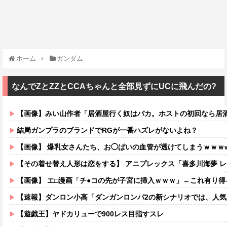
ホーム
ガンダム
なんでZとZZとCCAちゃんと全部見ずにUCに飛んだの?
【画像】みい山作者「居酒屋行く奴はバカ。ホストの初回なら居酒屋より安く飲
結局ガンプラのブランドでRGが一番ハズレがないよね？
【画像】 爆乳女さんたち、お◯ぱいの血管が透けてしまうｗｗｗ
【その着せ替え人形は恋をする】 アニプレックス「喜多川海夢 レースクイーンVe
【画像】 エ□漫画「チ●コの先が子宮に挿入ｗｗｗ」←これ有り
【速報】ダンロン小高「ダンガンロンパ2の新シナリオでは、人気
【遊戯王】ヤドカリューで900レス目指すスレ