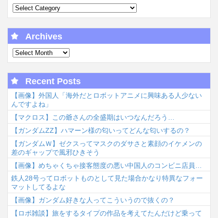
Archives
Recent Posts
【画像】外国人「海外だとロボットアニメに興味ある人少ない
んですよね」
【マクロス】この爺さんの全盛期はいつなんだろう…
【ガンダムΖΖ】ハマーン様の匂いってどんな匂いするの？
【ガンダムＷ】ゼクスってマスクのダサさと素顔のイケメンの
差のギャップで風邪ひきそう
【画像】めちゃくちゃ接客態度の悪い中国人のコンビニ店員…
鉄人28号ってロボットものとして見た場合かなり特異なフォー
マットしてるよな
【画像】ガンダム好きな人ってこういうので抜くの？
【ロボ雑談】旅をするタイプの作品を考えてたんだけど乗って