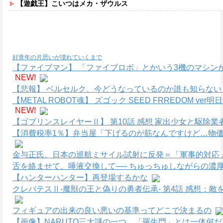
【遊戯王】こいつはメカ・ザウルス
好青年の片思いが壊れていくまで
【ファイブマン】 「ファイブロボ」とかいう3機のマシン
NEW!
【悲報】 ベルセルク、今どうなっているのか誰も知らない
【METAL ROBOT魂】 ズゴック SEED FRREDOM
NEW!
【ゴブリンスレイヤーⅡ】 第10話 感想 家出少女と駆除業
【消費税率1％】弁当屋「下げるのが筋なんですけど…物価
金与正氏、日本の巡航ミサイル試射に反発＝「軍事的対応」
舌を絡ませて、唾液交換して── ちゅっちゅしながらの濃厚
【ハンターハンター】再登場するかな
クレバテスⅡ-魔獣の王と偽りの勇者伝承- 第4話 感想：
フィギュアの出来の良い悪いの基準ってどこで決まるの
【画像】NARUTO三大謎の一つ、「羅生門」とは一体何