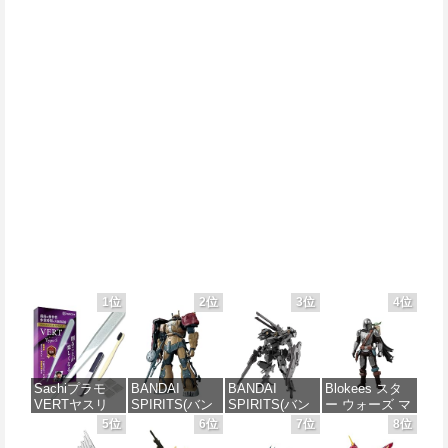
1位
2位
3位
4位
Sachiプラモ
BANDAI
BANDAI
Blokees スタ
VERTヤスリ
SPIRITS(バン
SPIRITS(バン
ー ウォーズ マ
Type-S 【プロ
ダイスピリッ
ダイ スピリッ
ンダロリアン&
5位
6位
7位
8位
モデラー共同
ツ) HG 機動戦
ツ) 30MM
グローグー