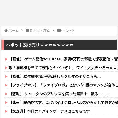
ホーム
ロボット雑談
ヘボット
ヘボット投げ売りｗｗｗｗｗｗｗｗ
【画像】 ゲーム配信YouTuber、家賃8万円の部屋で深夜配信→管理会社
敵「扇風機を当てて寝るとヤバいぞ！」 ワイ「大丈夫やろｗｗｗ
【画像】立体駐車場から転落したクルマの姿がこちら…
【ファイブマン】 「ファイブロボ」とかいう3機のマシンが合体
【悲報】 シャコタンのプリウスを笑った運転手、散る………
【悲報】映画館の客、ほぼバイオテロレベルのやらかしで観客が
【文房具】本日のログインボーナスはこちらです