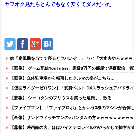
ヤフオク見たらとんでもなく安くてダメだった
敵「扇風機を当てて寝るとヤバいぞ！」 ワイ「大丈夫やろｗｗｗ
【画像】 ゲーム配信YouTuber、家賃8万円の部屋で深夜配信→管理会社
【画像】立体駐車場から転落したクルマの姿がこちら…
【仮面ライダーゼロワン】「変身ベルト DXスラッシュアバドライザー&ショットアバドライザー【
【悲報】 シャコタンのプリウスを笑った運転手、散る………
【ファイブマン】 「ファイブロボ」とかいう3機のマシンが合体
【画像】サンドウィッチマンのνガンダムの方ｗｗｗｗｗｗｗｗｗ
【悲報】映画館の客、ほぼバイオテロレベルのやらかしで観客が