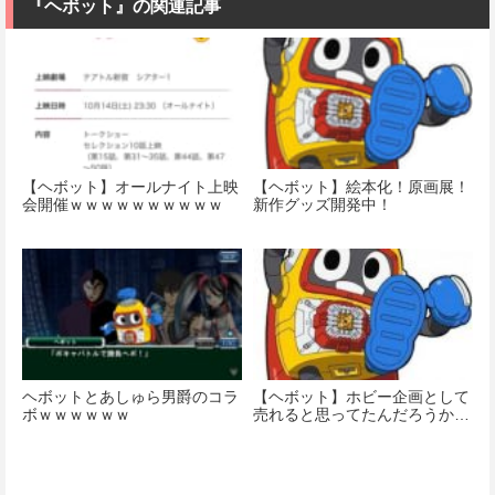
色分け済みプ
『ヘボット』の関連記事
ラモデル
価格：¥12,400
価格：¥17,800
価格：¥51,481
【ヘボット】オールナイト上映
【ヘボット】絵本化！原画展！
会開催ｗｗｗｗｗｗｗｗｗｗ
新作グッズ開発中！
ヘボットとあしゅら男爵のコラ
【ヘボット】ホビー企画として
ボｗｗｗｗｗｗ
売れると思ってたんだろうか…