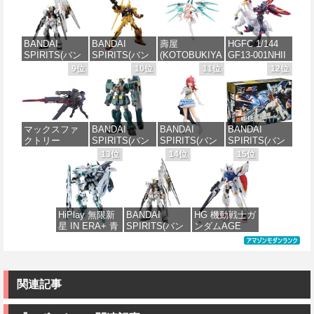
開発】 超極細
士ガンダム 復
xEXM-000 ゼ
CC05 ディン
ガラスヤスリ
讐のレクイエ
ノヴァルト
ジャリン&グロ
５点セット ガ
ム ザクⅡ F型
1/144スケール
ーグー ABS樹
ンプラ プラモ
ソラリ機 (復讐
色分け済みプ
脂&PVC製 組
BANDAI
BANDAI
壽屋
HGFC 1/144
デル ゲート処
のレクイエム)
ラモデル
み立て式プラ
SPIRITS(バン
SPIRITS(バン
(KOTOBUKIYA
GF13-001NHII
理 模型 フィギ
1/144スケール
スチックモデ
ダイ スピリッ
ダイ スピリッ
) メガミデバイ
マスターガン
9位
10位
11位
12位
ュア［知的財
色分け済みプ
ル
価格：¥2,813
ツ) RG 機動戦
ツ) HGUC 200
ス デザイアメ
ダム&風雲再起
産権登録済］
ラモデル
士ガンダム 逆
機動戦士Zガン
イデン レイダ
(機動武闘伝G
verty-s
価格：¥4,475
襲のシャア νガ
ダム 百式
ー シュガーグ
ガンダム)
価格：¥2,700
ンダム 1/144ス
1/144スケール
レイズ 全高約
価格：¥2,320
ケール 色分け
色分け済みプ
180mm 1/1ス
価格：¥3,380
マックスファ
BANDAI
BANDAI
BANDAI
済みプラモデ
ラモデル
ケール プラモ
クトリー
SPIRITS(バン
SPIRITS(バン
SPIRITS(バン
ル
デル
Fate/Grand
ダイ スピリッ
ダイ スピリッ
ダイ スピリッ
13位
14位
15位
価格：¥1,674
Order
ツ) HG 機動新
ツ) 30MS アイ
ツ) HGUC
価格：¥5,394
価格：¥6,239
PLAMATEA シ
世紀ガンダムX
ドルマスター
1/144 ZZガン
ールダー/マシ
ガンダムレオ
シャイニーカ
ダム （機動戦
ュ・キリエラ
パルド 1/144ス
ラーズ 小宮果
士ZZガンダ
イト〔オルテ
ケール 色分け
穂 色分け済み
ム）
HiPlay 無限新
BANDAI
HG 機動戦士ガ
ナウス〕 Black
済みプラモデ
プラモデル
星 IN ERA+ 青
SPIRITS(バン
ンダムAGE
Barrel Edition
ル
価格：¥2,500
鳶 アズール・
ダイ スピリッ
xvm-fzc ガン
組み立て式プ
価格：¥2,070
ファルコン 変
ツ) PG
ダムレギルス
ラモデル ノン
価格：¥3,980
形可能メカ
UNLEASHED
1/144スケール
スケール マシ
RMD 1/100 色
機動戦士ガン
色分け済みプ
ュ全高約
分け済みプラ
ダム 逆襲のシ
ラモデル
関連記事
165mm ブラッ
モデル 組み立
ャア νガンダム
クバレル（展
てキット
1/60スケール
価格：¥1,742
開時）