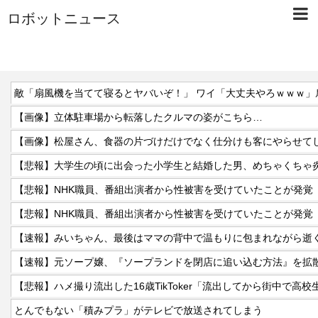
ロボットニュース
敵「扇風機を当てて寝るとヤバいぞ！」 ワイ「大丈夫やろｗｗｗ」
【画像】立体駐車場から転落したクルマの姿がこちら…
【画像】松屋さん、食器の片づけだけでなく仕分けも客にやらせて
【悲報】NHK職員、番組出演者から性被害を受けていたことが発覚
【悲報】NHK職員、番組出演者から性被害を受けていたことが発覚
【速報】みいちゃん、最後はママの背中で温もりに包まれながら逝
【速報】元ソープ嬢、『ソープランドを閉店に追い込む方法』を拡散
【悲報】ハメ撮り流出した16歳TikToker「流出してから街中で高
とんでもない「積みプラ」がテレビで放送されてしまう