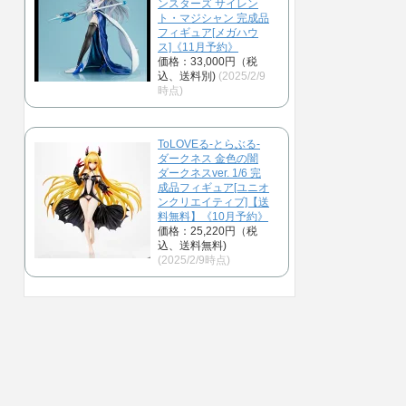
ンスターズ サイレン
ト・マジシャン 完成品
フィギュア[メガハウ
ス]《11月予約》
価格：33,000円（税
込、送料別)
(2025/2/9
時点)
ToLOVEる-とらぶる-
ダークネス 金色の闇
ダークネスver. 1/6 完
成品フィギュア[ユニオ
ンクリエイティブ]【送
料無料】《10月予約》
価格：25,220円（税
込、送料無料)
(2025/2/9時点)