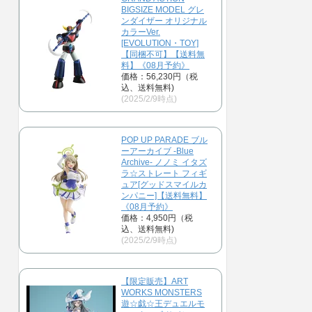
BIGSIZE MODEL グレ
ンダイザー オリジナル
カラーVer.
[EVOLUTION・TOY]
【同梱不可】【送料無
料】《08月予約》
価格：56,230円（税
込、送料無料)
(2025/2/9時点)
POP UP PARADE ブル
ーアーカイブ -Blue
Archive- ノノミ イタズ
ラ☆ストレート フィギ
ュア[グッドスマイルカ
ンパニー]【送料無料】
《08月予約》
価格：4,950円（税
込、送料無料)
(2025/2/9時点)
【限定販売】ART
WORKS MONSTERS
遊☆戯☆王デュエルモ