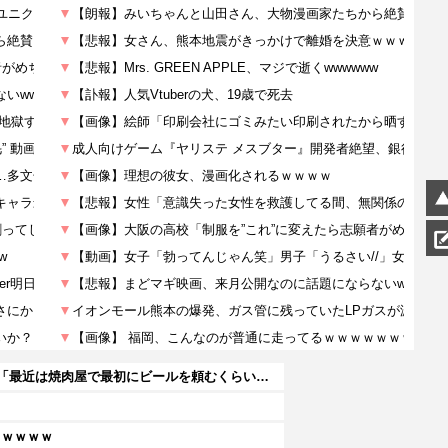
【ぶいすぽ】つむお、ビール10種類飲み比べ第2弾！「最近は焼肉屋で最初にビールを頼むくらい好き」
ｗｗｗｗｗ