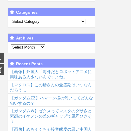
Categories
Archives
Recent Posts
【画像】外国人「海外だとロボットアニメに
興味ある人少ないんですよね」
【マクロス】この爺さんの全盛期はいつなん
だろう…
【ガンダムΖΖ】ハマーン様の匂いってどんな
匂いするの？
【ガンダムＷ】ゼクスってマスクのダサさと
素顔のイケメンの差のギャップで風邪ひきそ
う
【画像】めちゃくちゃ接客態度の悪い中国人