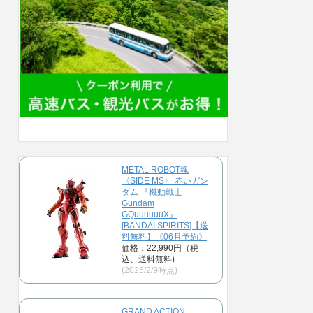
METAL ROBOT魂
〈SIDE MS〉 赤いガン
ダム 『機動戦士
Gundam
GQuuuuuuX』
[BANDAI SPIRITS]【送
料無料】《06月予約》
価格：22,990円（税
込、送料無料)
(2025/2/9時点)
GRAND ACTION