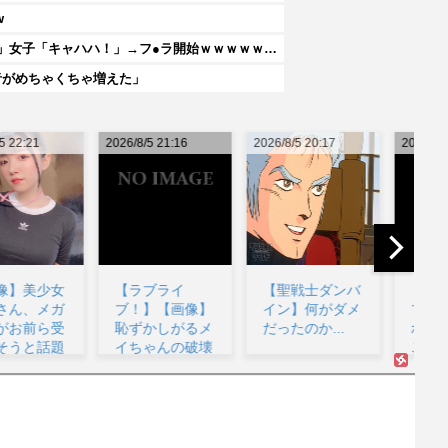
w
【動画】女子「勃ってんじゃん笑」男子「うるさい//」女子「キャハハ！」→フ●ラ開始ｗｗｗｗｗｗｗｗｗｗ
者がめちゃくちゃ増えた」
26/8/5 21:16
2026/8/5 20:17
2026/8/5 20:14
202
【ラブライ
【聖戦士ダンバ
【ラブライ
ブ！】【画像】
イン】何がダメ
ブ！】【画像】
恥ずかしがるメ
だったのか...
ポニテの矢澤に
イちゃんの破壊
こちゃんあり？
力www...
なし？...
ル