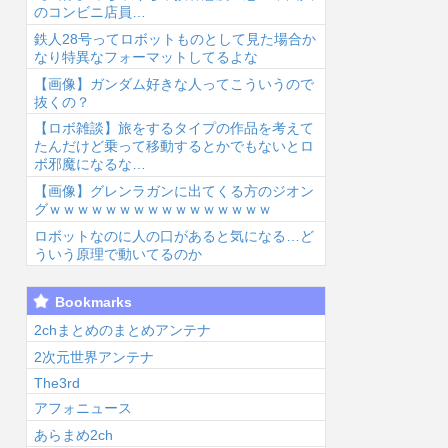
のコンビニ店員…
鉄人28号ってロボットものとして見た場合か
なり特異なフォーマットしてるよな
【画像】ガンダム好きな人ってこういうので
抜くの？
【ロボ雑談】旅をするタイプの作品を考えて
6/8/5 19:13
2026/8/5 18:45
2026/8/5 18:11
2026
たんだけど乗って移動するとかでもないとロ
ボ邪魔になるな…
【画像】グレンラガンに出てくる方のジオン
グｗｗｗｗｗｗｗｗｗｗｗｗｗｗｗｗ
ロボットなのに人の口があると気になる…ど
ういう原理で動いてるのか
『少女革命ウテ
平野綾とかいう
僕の心のヤバイ
【
Bookmarks
ナ』の主人公た
女声優について
やつ、あと3話
ん
ちの寮、”あの
お前らが知って
で完結...
数
2chまとめのまとめアンテナ
人”の家がモデ
ることwww...
る
2次元世界アンテナ
だ...
The3rd
アフォニュース
あらまめ2ch