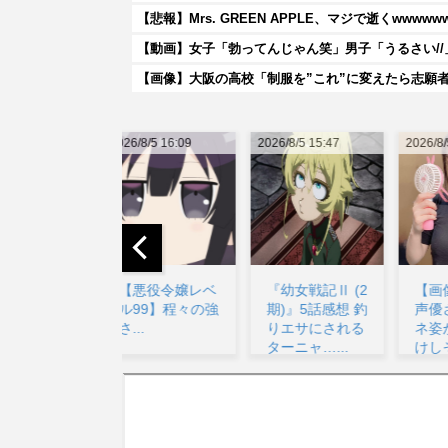
【悲報】Mrs. GREEN APPLE、マジで逝くwwwww
【画像】大阪の高校「制服を”これ”に変えたら志願
026/8/5 16:09
2026/8/5 15:47
2026/8/5 22:21
20
【悪役令嬢レベ
『幼女戦記Ⅱ (2
【画像】美少女
ル99】程々の強
期)』5話感想 釣
声優さん、メガ
さ...
りエサにされる
ネ姿がお前ら受
ターニャ…...
けしそうと話題
ww...