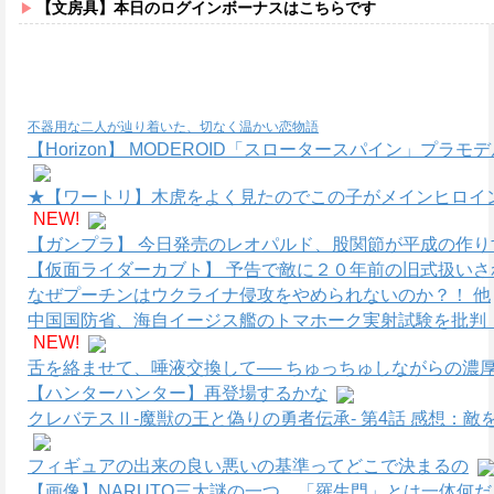
【文房具】本日のログインボーナスはこちらです
不器用な二人が辿り着いた、切なく温かい恋物語
【Horizon】 MODEROID「スロータースパイン」プラ
★【ワートリ】木虎をよく見たのでこの子がメインヒロイ
NEW!
【ガンプラ】 今日発売のレオパルド、股関節が平成の作り
【仮面ライダーカブト】 予告で敵に２０年前の旧式扱いさ
なぜプーチンはウクライナ侵攻をやめられないのか？！ 他
中国国防省、海自イージス艦のトマホーク実射試験を批判
NEW!
舌を絡ませて、唾液交換して── ちゅっちゅしながらの濃厚
【ハンターハンター】再登場するかな
クレバテスⅡ-魔獣の王と偽りの勇者伝承- 第4話 感想：
フィギュアの出来の良い悪いの基準ってどこで決まるの
【画像】NARUTO三大謎の一つ、「羅生門」とは一体何