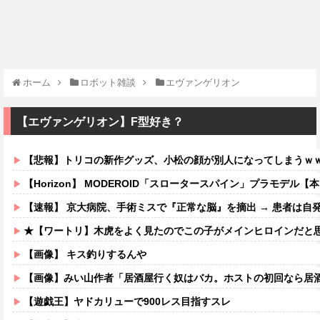
ホーム
ロボット雑談
エヴァンゲリオン
【エヴァンゲリオン】F型好き？
【悲報】トリコの新作グッズ、小松の顔が別人になってしまうｗ
【Horizon】 MODEROID「スロータースパイン」プラモデル【
【速報】 京大病院、手術ミスで『正常な脳』を摘出 → 患者は自
★【ワートリ】木虎をよく見たのでこの子がメインヒロインだと思ってたら、は
【画像】 キス釣りするんや
【画像】みい山作者「居酒屋行く奴はバカ。ホストの初回なら居酒屋より安く飲
【遊戯王】ヤドカリューで900レス目指すスレ