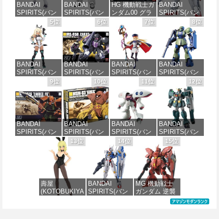
BANDAI
BANDAI
HG 機動戦士ガ
BANDAI
SPIRITS(バン
SPIRITS(バン
ンダム00 グラ
SPIRITS(バン
ダイ スピリッ
ダイ スピリッ
ハム専用ユニ
ダイ スピリッ
5位
6位
7位
8位
ツ) 30MS SIS-
ツ) 機動警察パ
オンフラッグ
ツ) HGAW 機
J00 メルンジ
トレイバー
カスタム 1/144
動新世紀ガン
ャ[カラーA] 色
EZY RG 1/48
スケール 色分
ダムX ガンダ
分け済みプラ
AV-98Plus (イ
け済みプラモ
ムエアマスタ
モデル
ングラム・プ
デル
ー 1/144スケー
BANDAI
BANDAI
BANDAI
BANDAI
ラス) 色分け済
ル 色分け済み
SPIRITS(バン
SPIRITS(バン
SPIRITS(バン
SPIRITS(バン
みプラモデル
プラモデル
価格：¥4,200
価格：¥1,800
ダイスピリッ
ダイ スピリッ
ダイ スピリッ
ダイ スピリッ
9位
10位
11位
12位
ツ) 30MS SIS-
ツ) HGUC 機動
ツ) 30MS
ツ) HGUC
価格：¥6,500
価格：¥3,100
H00 セスティ
戦士ガンダム
Fate/Grand
1/144 HGUC
エ[カラーC] 色
ザクI(黒い三連
Order アルトリ
MS-05BザクI
分け済みプラ
星仕様) 1/144
ア・キャスタ
(機動戦士ガン
モデル
スケール 色分
ー 色分け済み
ダム)
BANDAI
BANDAI
BANDAI
BANDAI
け済みプラモ
プラモデル
SPIRITS(バン
SPIRITS(バン
SPIRITS(バン
SPIRITS(バン
デル
価格：¥4,500
価格：¥2,300
ダイ スピリッ
ダイ スピリッ
ダイ スピリッ
ダイ スピリッ
13位
14位
15位
価格：¥7,800
ツ) HGUC
ツ) HGUC 機動
ツ) HGUC 195
ツ) HG 機動新
価格：¥2,202
1/144 ザクII
戦士ガンダム
機動戦士Zガン
世紀ガンダムX
(ガルマ専用機)
MSM-03 ゴッ
ダム キュベレ
ガンダムレオ
(機動戦士ガン
グ 1/144スケー
イ 1/144スケー
パルド 1/144ス
ダム)
ル 色分け済み
ル 色分け済み
ケール 色分け
壽屋
BANDAI
MG 機動戦士
プラモデル
プラモデル
済みプラモデ
(KOTOBUKIYA
SPIRITS(バン
ガンダム 逆襲
ル
価格：¥2,982
) フレームアー
ダイ スピリッ
のシャア MSN-
価格：¥2,280
価格：¥2,200
ムズ・ガール
ツ) FULL
04 サザビー
価格：¥3,800
ドゥルガー
MECHANICS
Ver.Ka 1/100ス