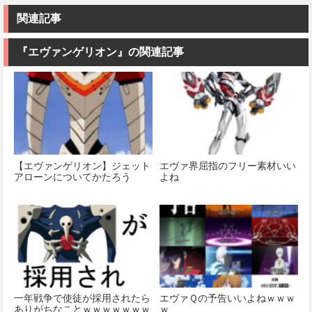
I〈Bunny
機動戦士ガン
ケール 色分け
Style〉 全高約
ダム 水星の魔
済みプラモデ
関連記事
180mm ノンス
女 ガンダムエ
ル
ケール プラモ
アリアル 1/100
デル
スケール 色分
『エヴァンゲリオン』の関連記事
価格：¥13,680
け済みプラモ
デル
価格：¥11,000
価格：¥4,280
【エヴァンゲリオン】ジェット
エヴァ界屈指のフリー素材いい
アローンについてかたろう
よね
一年戦争で使徒が採用されたら
エヴァＱの予告いいよねｗｗｗ
ありがちなことｗｗｗｗｗｗｗ
ｗ