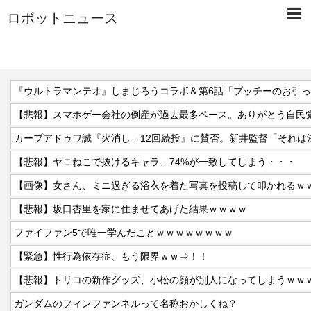
ロボットニュース
『ウルトラマンテオ』しまじろうコラボ＆第6話「プッチーのお引
【悲報】スマホゲー会社の倒産が過去最多ペース。ありがとう自民
【悲報】ヤニねこで抜けるキャラ、74%が一致してしまう・・・
【画像】女さん、ミニ過ぎる浴衣を着た写真を投稿して叩かれるｗ
【悲報】坂口杏里を家に住ませてあげた結果ｗｗｗｗ
ファイファン5で唯一学んだことｗｗｗｗｗｗｗｗ
【緊急】性行為依存症、もう限界ｗｗ⇒！！
【悲報】トリコの新作グッズ、小松の顔が別人になってしまうｗｗ
ガンダムのフィンファンネルって名称おかしくね？