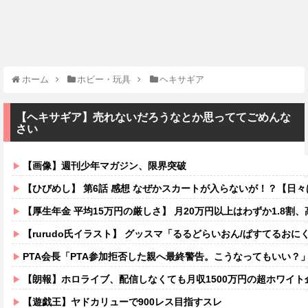
ホーム
ホビー・玩具
ヘキサギア
【ヘキサギア】売れないだろうなとか思っててごめんな
さい
【画像】週刊少年マガジン、限界突破
【ひびめし】 第6話 感想 なぜかスカートが入らないが！？【日
【厚生年金 平均15万円の厳しさ】 月20万円以上はわずか1.8割、高
【rurudo氏イラスト】 グッスマ「るるどらいおん/ぱすてるおにくVer
PTA会長「PTA参加拒否した親へ最終警告。こうなってもいい？
【朗報】ホロライブ、配信しなくても月収1500万円の超ホワイト
【遊戯王】ヤドカリューで900レス目指すスレ