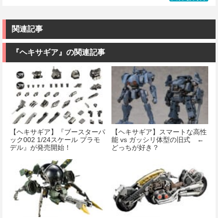
価格：¥2,280
価格：¥2,200
ムズ・ガール
ツ) FULL
04 サザビー
価格：¥3,810
ドゥルガー
MECHANICS
Ver.Ka 1/100ス
I〈Bunny
機動戦士ガン
ケール 色分け
Style〉 全高約
ダム 水星の魔
済みプラモデ
関連記事
180mm ノンス
女 ガンダムエ
ル
ケール プラモ
アリアル 1/100
デル
スケール 色分
『ヘキサギア』の関連記事
価格：¥13,500
け済みプラモ
デル
価格：¥11,000
価格：¥4,280
【ヘキサギア】『ブースターパ
【ヘキサギア】スマートな高性
ック002 1/24スケール プラモ
能 vs ガッシリ体型の旧式 ←
デル』が発売開始！
どっちが好き？