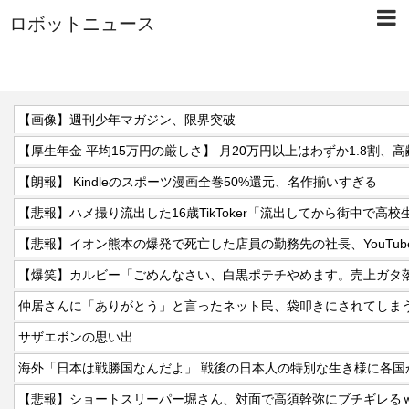
ロボットニュース
【画像】週刊少年マガジン、限界突破
【朗報】 Kindleのスポーツ漫画全巻50%還元、名作揃いすぎる
【悲報】ハメ撮り流出した16歳TikToker「流出してから街中で高
【爆笑】カルビー「ごめんなさい、白黒ポテチやめます。売上ガタ
仲居さんに「ありがとう」と言ったネット民、袋叩きにされてしま
サザエボンの思い出
海外「日本は戦勝国なんだよ」 戦後の日本人の特別な生き様に各国
【悲報】ショートスリーパー堀さん、対面で高須幹弥にブチギレる