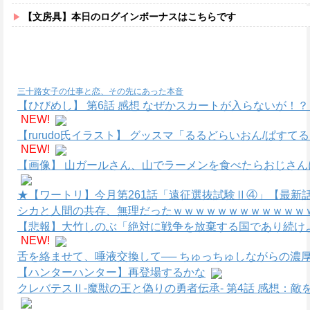
【文房具】本日のログインボーナスはこちらです
三十路女子の仕事と恋、その先にあった本音
【ひびめし】 第6話 感想 なぜかスカートが入らないが！
NEW!
【rurudo氏イラスト】 グッスマ「るるどらいおん/ぱすて
NEW!
【画像】 山ガールさん、山でラーメンを食べたらおじさん
★【ワートリ】今月第261話「遠征選抜試験Ⅱ④」【最新
シカと人間の共存、無理だったｗｗｗｗｗｗｗｗｗｗｗｗｗ
【悲報】大竹しのぶ「絶対に戦争を放棄する国であり続けよ
NEW!
舌を絡ませて、唾液交換して── ちゅっちゅしながらの濃厚
【ハンターハンター】再登場するかな
クレバテスⅡ-魔獣の王と偽りの勇者伝承- 第4話 感想：