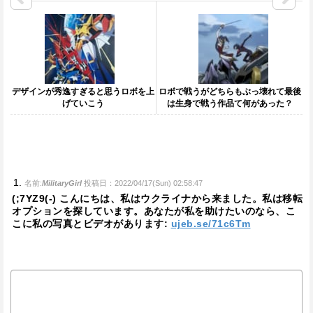
デザインが秀逸すぎると思うロボを上
ロボで戦うがどちらもぶっ壊れて最後
げていこう
は生身で戦う作品て何があった？
名前:
MilitaryGirl
投稿日：2022/04/17(Sun) 02:58:47
(;7YZ9(-) こんにちは、私はウクライナから来ました。私は移転
オプションを探しています。あなたが私を助けたいのなら、こ
こに私の写真とビデオがあります:
ujeb.se/71c6Tm