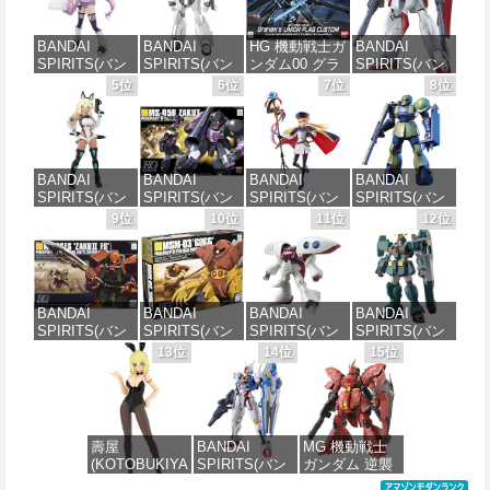
BANDAI
BANDAI
HG 機動戦士ガ
BANDAI
SPIRITS(バン
SPIRITS(バン
ンダム00 グラ
SPIRITS(バン
ダイ スピリッ
ダイ スピリッ
ハム専用ユニ
ダイ スピリッ
5位
6位
7位
8位
ツ) 30MS SIS-
ツ) 機動警察パ
オンフラッグ
ツ) HGAW 機
J00 メルンジ
トレイバー
カスタム 1/144
動新世紀ガン
ャ[カラーA] 色
EZY RG 1/48
スケール 色分
ダムX ガンダ
分け済みプラ
AV-98Plus (イ
け済みプラモ
ムエアマスタ
モデル
ングラム・プ
デル
ー 1/144スケー
BANDAI
BANDAI
BANDAI
BANDAI
ラス) 色分け済
ル 色分け済み
SPIRITS(バン
SPIRITS(バン
SPIRITS(バン
SPIRITS(バン
みプラモデル
プラモデル
価格：¥4,200
価格：¥1,800
ダイスピリッ
ダイ スピリッ
ダイ スピリッ
ダイ スピリッ
9位
10位
11位
12位
ツ) 30MS SIS-
ツ) HGUC 機動
ツ) 30MS
ツ) HGUC
価格：¥6,600
価格：¥3,600
H00 セスティ
戦士ガンダム
Fate/Grand
1/144 HGUC
エ[カラーC] 色
ザクI(黒い三連
Order アルトリ
MS-05BザクI
分け済みプラ
星仕様) 1/144
ア・キャスタ
(機動戦士ガン
モデル
スケール 色分
ー 色分け済み
ダム)
BANDAI
BANDAI
BANDAI
BANDAI
け済みプラモ
プラモデル
SPIRITS(バン
SPIRITS(バン
SPIRITS(バン
SPIRITS(バン
デル
価格：¥4,500
価格：¥2,300
ダイ スピリッ
ダイ スピリッ
ダイ スピリッ
ダイ スピリッ
13位
14位
15位
価格：¥7,800
ツ) HGUC
ツ) HGUC 機動
ツ) HGUC 195
ツ) HG 機動新
価格：¥1,950
1/144 ザクII
戦士ガンダム
機動戦士Zガン
世紀ガンダムX
(ガルマ専用機)
MSM-03 ゴッ
ダム キュベレ
ガンダムレオ
(機動戦士ガン
グ 1/144スケー
イ 1/144スケー
パルド 1/144ス
ダム)
ル 色分け済み
ル 色分け済み
ケール 色分け
壽屋
BANDAI
MG 機動戦士
プラモデル
プラモデル
済みプラモデ
(KOTOBUKIYA
SPIRITS(バン
ガンダム 逆襲
ル
価格：¥2,982
) フレームアー
ダイ スピリッ
のシャア MSN-