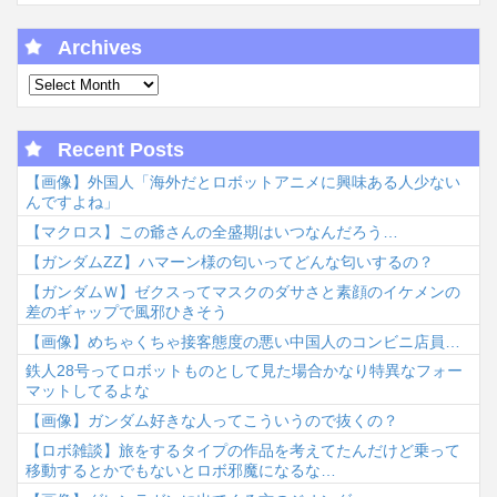
Archives
Recent Posts
【画像】外国人「海外だとロボットアニメに興味ある人少ない
んですよね」
【マクロス】この爺さんの全盛期はいつなんだろう…
【ガンダムΖΖ】ハマーン様の匂いってどんな匂いするの？
【ガンダムＷ】ゼクスってマスクのダサさと素顔のイケメンの
差のギャップで風邪ひきそう
【画像】めちゃくちゃ接客態度の悪い中国人のコンビニ店員…
鉄人28号ってロボットものとして見た場合かなり特異なフォー
マットしてるよな
【画像】ガンダム好きな人ってこういうので抜くの？
【ロボ雑談】旅をするタイプの作品を考えてたんだけど乗って
移動するとかでもないとロボ邪魔になるな…