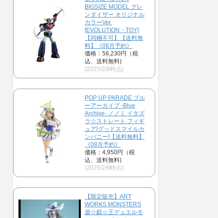
BIGSIZE MODEL グレ
ンダイザー オリジナル
カラーVer.
[EVOLUTION・TOY]
【同梱不可】【送料無
料】《08月予約》
価格：56,230円（税
込、送料無料)
(2025/2/9時点)
POP UP PARADE ブル
ーアーカイブ -Blue
Archive- ノノミ イタズ
ラ☆ストレート フィギ
ュア[グッドスマイルカ
ンパニー]【送料無料】
《08月予約》
価格：4,950円（税
込、送料無料)
(2025/2/9時点)
【限定販売】ART
WORKS MONSTERS
遊☆戯☆王デュエルモ