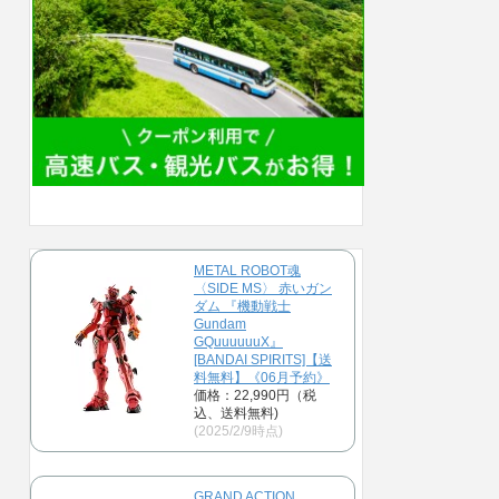
METAL ROBOT魂
〈SIDE MS〉 赤いガン
ダム 『機動戦士
Gundam
GQuuuuuuX』
[BANDAI SPIRITS]【送
料無料】《06月予約》
価格：22,990円（税
込、送料無料)
(2025/2/9時点)
GRAND ACTION