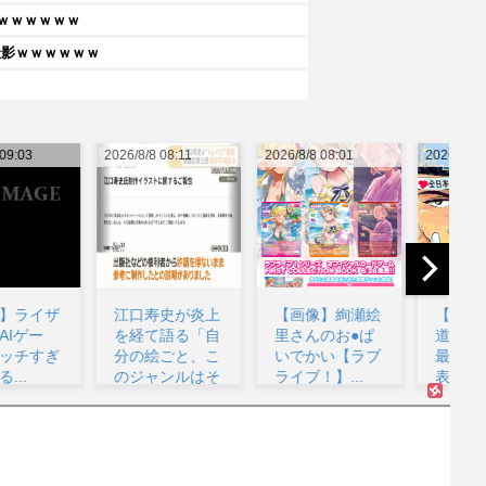
ｗｗｗｗｗｗ
撮影ｗｗｗｗｗｗ
26/8/8 08:11
2026/8/8 08:01
2026/8/8 07:52
202
江口寿史が炎上
【画像】絢瀬絵
【画像あり】王
を経て語る「自
里さんのお●ぱ
道不良マンガの
分の絵ごと、こ
いでかい【ラブ
最強キャラtier
のジャンルはそ
ライブ！】...
表、完成する...
ろそ...