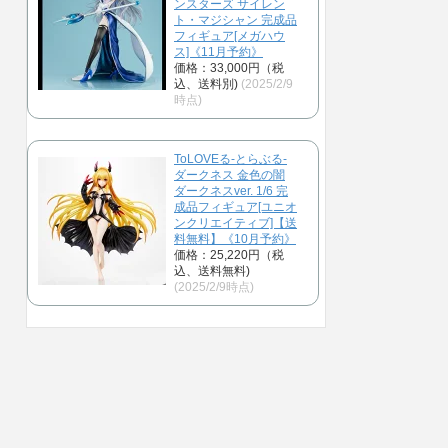
ンスターズ サイレン
ト・マジシャン 完成品
フィギュア[メガハウ
ス]《11月予約》
価格：33,000円（税
込、送料別)
(2025/2/9
時点)
ToLOVEる-とらぶる-
ダークネス 金色の闇
ダークネスver. 1/6 完
成品フィギュア[ユニオ
ンクリエイティブ]【送
料無料】《10月予約》
価格：25,220円（税
込、送料無料)
(2025/2/9時点)