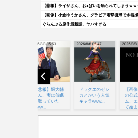
【悲報】ライザさん、お●ぱいを触られてしまうｗｗ
【画像】小倉ゆうかさん、グラビア電撃復帰で水着
ぐらんぶる原作最新話、ヤバすぎる
026/8/8 05:53
2026/8/8 05:47
2026/8/8 09:03
20
【悲報】堀大輔
ドラクエのゼシ
【画像】ライザ
さん、実は仮眠
カとかいう人気
の公式AIゲー
を取っていた
キャラwww...
ム、エッチすぎ
www...
て始まる...