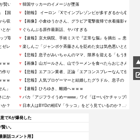
意でXが爆発した
が賢い。
【最新話コメント用】