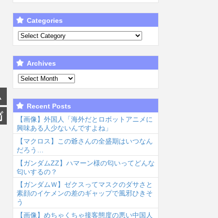
Categories
Archives
Recent Posts
【画像】外国人「海外だとロボットアニメに
興味ある人少ないんですよね」
【マクロス】この爺さんの全盛期はいつなん
だろう…
【ガンダムΖΖ】ハマーン様の匂いってどんな
匂いするの？
【ガンダムＷ】ゼクスってマスクのダサさと
素顔のイケメンの差のギャップで風邪ひきそ
う
【画像】めちゃくちゃ接客態度の悪い中国人