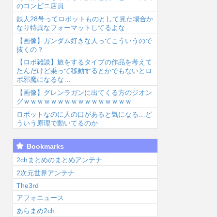
のコンビニ店員…
鉄人28号ってロボットものとして見た場合か
なり特異なフォーマットしてるよな
【画像】ガンダム好きな人ってこういうので
抜くの？
【ロボ雑談】旅をするタイプの作品を考えて
6/8/8 07:00
2026/8/8 06:07
2026/8/8 06:06
2026
たんだけど乗って移動するとかでもないとロ
ボ邪魔になるな…
【画像】グレンラガンに出てくる方のジオン
グｗｗｗｗｗｗｗｗｗｗｗｗｗｗｗｗ
ロボットなのに人の口があると気になる…ど
ういう原理で動いてるのか
トランプとか武
タイトーの新シ
【ラブライ
【
Bookmarks
器にして戦いそ
リーズのミクさ
ブ！】身長57m
夢
うな顔のラブラ
んフィギュアが
体重550tのぼ
つ
2chまとめのまとめアンテナ
イブ！キャラ...
人気らしい...
く、セガラッキ
イ
2次元世界アンテナ
ーく...
咲
The3rd
アフォニュース
あらまめ2ch