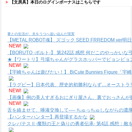
【文房具】本日のログインボーナスはこちらです
妻との生活が、夫をうつへ追い込んだ現実
【METAL ROBOT魂】 ズゴック SEED FRREDOM
NEW!
【BORUTO -ボルト-】 第242話 感想 何だこのやっかい
★【ワートリ】弓場ちゃんがグラスホッパーでピョンピョ
NEW!
【宇崎ちゃんは遊びたい！】 BiCute Bunnies Figure「
【ラグビー】日本代表、歴史的初勝利ならず…オーストラリ
NEW!
【画像】例の美人すぎるおにぎり屋さん、裏でおっさんが
NEW!
舌を絡ませて、唾液交換して── ちゅっちゅしながらの濃厚
【ハンターハンター】再登場するかな
クレバテスⅡ-魔獣の王と偽りの勇者伝承- 第4話 感想：