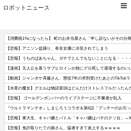
ロボットニュース
【悲報】アニソン盆踊り、有名女優に冷笑されてしまう
【悲報】うちのばあちゃん、ガチでとんでもないことになる・・・
【漫画】主人公を慕うサブヒロインが雑にグロ死して退場するのい
【水星の魔女】グエルは物語冒頭はどんだけストレスフルだったん
【悲報】 ゴールデンボンバーのライブステージに不審者が乱入
『ウルトラマンテオ』しまじろうコラボ＆第6話「プッチーのお引
【悲報】東大生、キャバ嬢とバトル「キャバ嬢はパチのクソ台」→
【悲報】免許取りたての娘さん、猛者すぎて炎上するｗｗｗｗ