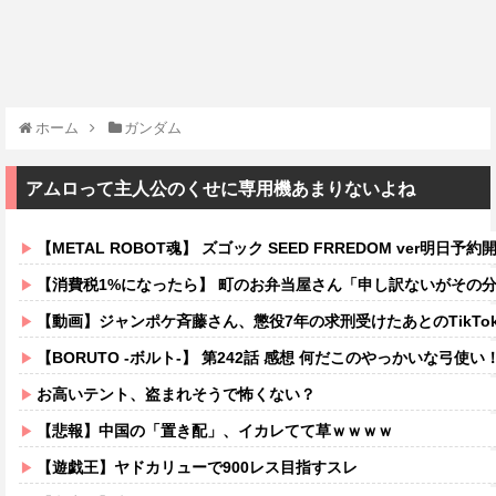
ホーム
ガンダム
アムロって主人公のくせに専用機あまりないよね
【METAL ROBOT魂】 ズゴック SEED FRREDOM ver明日予約開
【消費税1%になったら】 町のお弁当屋さん「申し訳ないがその分商品代を
【動画】ジャンポケ斉藤さん、懲役7年の求刑受けたあとのTikTokライブ配信がヤバすぎると話題にw
【BORUTO -ボルト-】 第242話 感想 何だこのやっかいな弓使い
お高いテント、盗まれそうで怖くない？
【悲報】中国の「置き配」、イカレてて草ｗｗｗｗ
【遊戯王】ヤドカリューで900レス目指すスレ