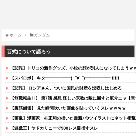
ホーム
ガンダム
百式について語ろう
【悲報】トリコの新作グッズ、小松の顔が別人になってしまうｗ
【スパロボ】 キタ━━━━━━(゜∀゜)━━━━━━ !!!!!
【悲報】 ロシアさん、ついに国民の財産を没収しはじめる
【無職転生Ⅱ】 第7話 感想 怪しい宗教は敵に回すと厄介ニャ【
【腹筋崩壊】 見た瞬間吹いた画像を貼っていくスレｗｗｗｗ
【画像】漫画家・桂正和の描いた最新パ0ツイラストにネット衝撃「この質感の
【遊戯王】ヤドカリューで900レス目指すスレ