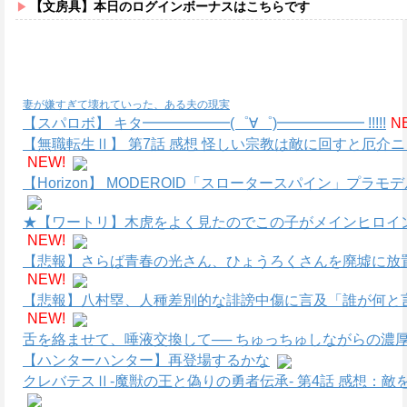
【文房具】本日のログインボーナスはこちらです
妻が嫌すぎて壊れていった、ある夫の現実
【スパロボ】 キタ━━━━━━(゜∀゜)━━━━━━ !!!!!
N
【無職転生Ⅱ】 第7話 感想 怪しい宗教は敵に回すと厄介
NEW!
【Horizon】 MODEROID「スロータースパイン」プラ
★【ワートリ】木虎をよく見たのでこの子がメインヒロイ
NEW!
【悲報】さらば青春の光さん、ひょうろくさんを廃墟に放
NEW!
【悲報】八村塁、人種差別的な誹謗中傷に言及「誰が何と
NEW!
舌を絡ませて、唾液交換して── ちゅっちゅしながらの濃厚
【ハンターハンター】再登場するかな
クレバテスⅡ-魔獣の王と偽りの勇者伝承- 第4話 感想：