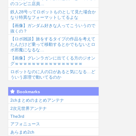
のコンビニ店員…
鉄人28号ってロボットものとして見た場合か
なり特異なフォーマットしてるよな
【画像】ガンダム好きな人ってこういうので
抜くの？
【ロボ雑談】旅をするタイプの作品を考えて
6/8/8 00:59
2026/8/8 00:54
2026/8/8 00:37
2026
たんだけど乗って移動するとかでもないとロ
ボ邪魔になるな…
【画像】グレンラガンに出てくる方のジオン
グｗｗｗｗｗｗｗｗｗｗｗｗｗｗｗｗ
ロボットなのに人の口があると気になる…ど
ういう原理で動いてるのか
【画像】声優の
ヤニねこの影響
【ポケモン】ナ
【
Bookmarks
澤田姫さん、自
受けてたばこ吸
ンジャモってめ
音
分の武器を見せ
ってみたいんだ
ちゃくちゃヱロ
い
2chまとめのまとめアンテナ
つけてしまう
けど...
くて可愛いよ
デ
2次元世界アンテナ
ww...
な...
The3rd
アフォニュース
あらまめ2ch