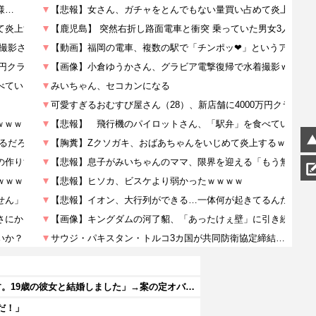
【炎上】38歳の現役格闘家さん「批判覚悟で言います。19歳の彼女と結婚しました」→案の定オバサン達に見つかり炎上
だ！」