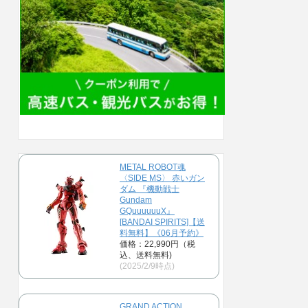
METAL ROBOT魂
〈SIDE MS〉 赤いガン
ダム 『機動戦士
Gundam
GQuuuuuuX』
[BANDAI SPIRITS]【送
料無料】《06月予約》
価格：22,990円（税
込、送料無料)
(2025/2/9時点)
GRAND ACTION