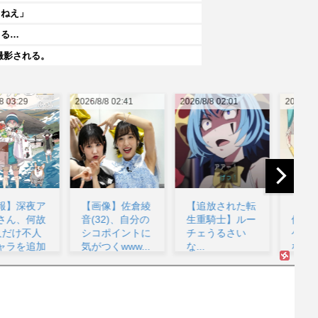
ゃねえ」
てる…
撮影される。
26/8/8 02:41
2026/8/8 02:01
2026/8/8 02:01
202
【画像】佐倉綾
【追放された転
【画像】女性声
音(32)、自分の
生重騎士】ルー
優「私はね、ハ
シコポイントに
チェうるさい
ゲてる人が好き
気がつくwww...
な...
なの」...
w