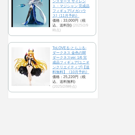
ンスターズ サイレン
ト・マジシャン 完成品
フィギュア[メガハウ
ス]《11月予約》
価格：33,000円（税
込、送料別)
(2025/2/9
時点)
ToLOVEる-とらぶる-
ダークネス 金色の闇
ダークネスver. 1/6 完
成品フィギュア[ユニオ
ンクリエイティブ]【送
料無料】《10月予約》
価格：25,220円（税
込、送料無料)
(2025/2/9時点)