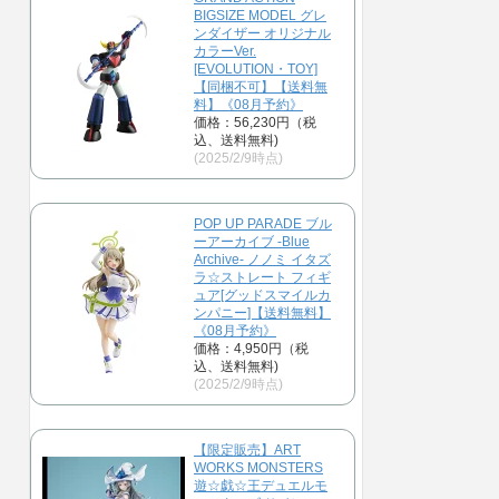
BIGSIZE MODEL グレ
ンダイザー オリジナル
カラーVer.
[EVOLUTION・TOY]
【同梱不可】【送料無
料】《08月予約》
価格：56,230円（税
込、送料無料)
(2025/2/9時点)
POP UP PARADE ブル
ーアーカイブ -Blue
Archive- ノノミ イタズ
ラ☆ストレート フィギ
ュア[グッドスマイルカ
ンパニー]【送料無料】
《08月予約》
価格：4,950円（税
込、送料無料)
(2025/2/9時点)
【限定販売】ART
WORKS MONSTERS
遊☆戯☆王デュエルモ