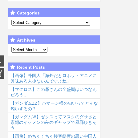
Categories
Archives
Recent Posts
【画像】外国人「海外だとロボットアニメに
興味ある人少ないんですよね」
【マクロス】この爺さんの全盛期はいつなん
だろう…
【ガンダムΖΖ】ハマーン様の匂いってどんな
匂いするの？
【ガンダムＷ】ゼクスってマスクのダサさと
素顔のイケメンの差のギャップで風邪ひきそ
う
【画像】めちゃくちゃ接客態度の悪い中国人