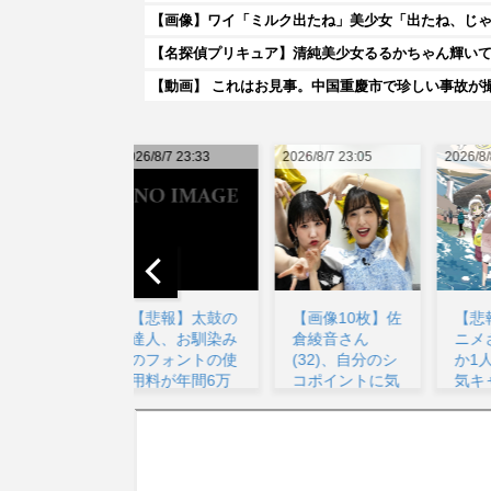
【画像】ワイ「ミルク出たね」美少女「出たね、じ
【名探偵プリキュア】清純美少女るるかちゃん輝い
【動画】 これはお見事。中国重慶市で珍しい事故が
026/8/7 23:33
2026/8/7 23:05
2026/8/8 03:29
20
【悲報】太鼓の
【画像10枚】佐
【悲報】深夜ア
達人、お馴染み
倉綾音さん
ニメさん、何故
のフォントの使
(32)、自分のシ
か1人だけ不人
用料が年間6万
コポイントに気
気キャラを追加
から...
が...
して...