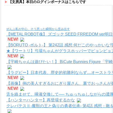
【文房具】本日のログインボーナスはこちらです
ぜんぶ私が中心、そう思った瞬間から歪み出す
【METAL ROBOT魂】 ズゴック SEED FRREDOM
NEW!
【BORUTO -ボルト-】 第242話 感想 何だこのやっかい
★【ワートリ】弓場ちゃんがグラスホッパーでピョンピョ
NEW!
【宇崎ちゃんは遊びたい！】 BiCute Bunnies Figure「
【ラグビー】日本代表、歴史的初勝利ならず…オーストラリ
NEW!
【画像】例の美人すぎるおにぎり屋さん、裏でおっさんが
NEW!
舌を絡ませて、唾液交換して── ちゅっちゅしながらの濃厚
【ハンターハンター】再登場するかな
クレバテスⅡ-魔獣の王と偽りの勇者伝承- 第4話 感想：