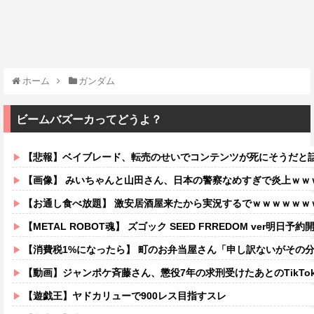
ホーム
ガンダム
ビームバズーカってどうよ？
【悲報】ベイブレード、転売のせいでコンテンツが死にそうだと
【画像】 みいちゃんと山田さん、日本の警察なめすぎで炎上ｗｗ
【お通し食べ放題】 激安居酒屋来たから実況するでｗｗｗｗｗｗ
【METAL ROBOT魂】 ズゴック SEED FRREDOM ver明日予約開
【消費税1%になったら】 町のお弁当屋さん「申し訳ないがその分商品代を
【動画】ジャンポケ斉藤さん、懲役7年の求刑受けたあとのTikTokライブ配信がヤバすぎると話題にw
【遊戯王】ヤドカリューで900レス目指すスレ