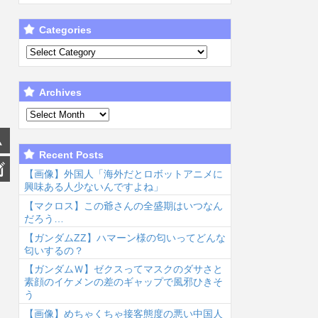
Categories
Archives
Recent Posts
【画像】外国人「海外だとロボットアニメに
興味ある人少ないんですよね」
【マクロス】この爺さんの全盛期はいつなん
だろう…
【ガンダムΖΖ】ハマーン様の匂いってどんな
匂いするの？
【ガンダムＷ】ゼクスってマスクのダサさと
素顔のイケメンの差のギャップで風邪ひきそ
う
【画像】めちゃくちゃ接客態度の悪い中国人