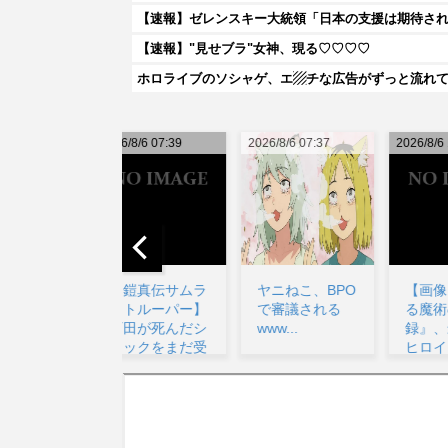
【速報】ゼレンスキー大統領「日本の支援は期待され
【速報】"見せブラ"女神、現る♡♡♡♡
ホロライブのソシャゲ、エ▨チな広告がずっと流れ
026/8/6 07:39
2026/8/6 07:37
2026/8/6 10:33
20
【鎧真伝サムラ
ヤニねこ、BPO
【画像】『とあ
イトルーパー】
で審議される
る魔術の禁書目
石田が死んだシ
www...
録』、最新刊で
ョックをまだ受
ヒロイン戦争決
けて...
着w...