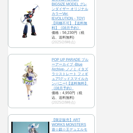
BIGSIZE MODEL グレ
ンダイザー オリジナル
カラーVer.
[EVOLUTION・TOY]
【同梱不可】【送料無
料】《08月予約》
価格：56,230円（税
込、送料無料)
(2025/2/9時点)
POP UP PARADE ブル
ーアーカイブ -Blue
Archive- ノノミ イタズ
ラ☆ストレート フィギ
ュア[グッドスマイルカ
ンパニー]【送料無料】
《08月予約》
価格：4,950円（税
込、送料無料)
(2025/2/9時点)
【限定販売】ART
WORKS MONSTERS
遊☆戯☆王デュエルモ