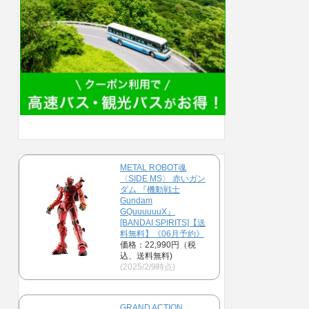
METAL ROBOT魂
〈SIDE MS〉 赤いガン
ダム 『機動戦士
Gundam
GQuuuuuuX』
[BANDAI SPIRITS]【送
料無料】《06月予約》
価格：22,990円（税
込、送料無料)
(2025/2/9時点)
GRAND ACTION