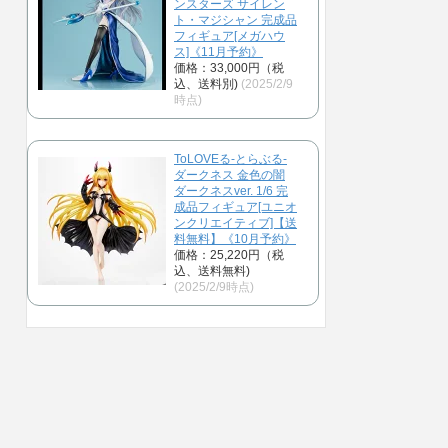
ンスターズ サイレン
ト・マジシャン 完成品
フィギュア[メガハウ
ス]《11月予約》
価格：33,000円（税
込、送料別)
(2025/2/9
時点)
ToLOVEる-とらぶる-
ダークネス 金色の闇
ダークネスver. 1/6 完
成品フィギュア[ユニオ
ンクリエイティブ]【送
料無料】《10月予約》
価格：25,220円（税
込、送料無料)
(2025/2/9時点)