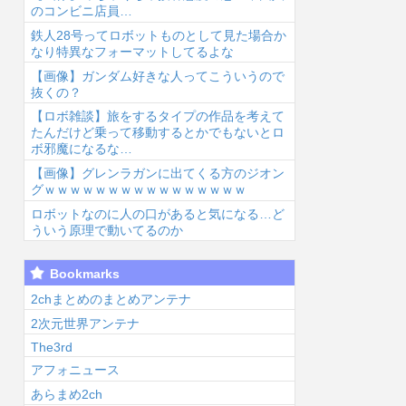
のコンビニ店員…
鉄人28号ってロボットものとして見た場合か
なり特異なフォーマットしてるよな
【画像】ガンダム好きな人ってこういうので
抜くの？
【ロボ雑談】旅をするタイプの作品を考えて
6/8/6 09:21
2026/8/6 09:17
2026/8/6 08:41
2026
たんだけど乗って移動するとかでもないとロ
ボ邪魔になるな…
【画像】グレンラガンに出てくる方のジオン
グｗｗｗｗｗｗｗｗｗｗｗｗｗｗｗｗ
ロボットなのに人の口があると気になる…ど
ういう原理で動いてるのか
オタク系コンテ
【プリキュア】
シャニマスのア
【
Bookmarks
ンツの主人公
青キュアさん、
ニメ、なぜか作
こ
「ヒロインか全
意外と変な子多
られない...
視
2chまとめのまとめアンテナ
人類かの二択…
いw w w...
2次元世界アンテナ
クは...
The3rd
アフォニュース
あらまめ2ch