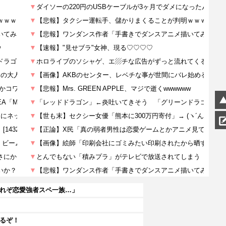
これぞ恋愛強者スペ一族…」
れるぞ！