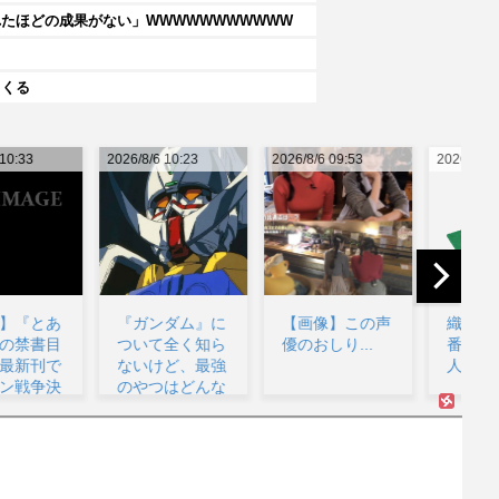
たほどの成果がない」WWWWWWWWWWW
てくる
26/8/6 10:23
2026/8/6 09:53
2026/8/6 09:41
202
『ガンダム』に
【画像】この声
織田信長役が一
ついて全く知ら
優のおしり...
番似合う芸能
ないけど、最強
人...
のやつはどんな
の？...
ボ