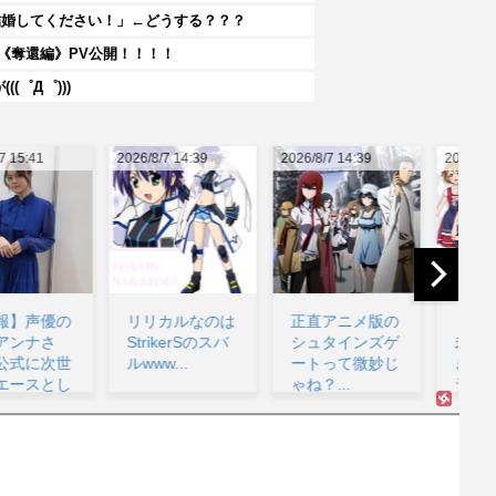
結婚してください！」←どうする？？？
on《奪還編》PV公開！！！！
゜Д゜)))
26/8/7 14:39
2026/8/7 14:39
2026/8/7 14:28
202
リリカルなのは
正直アニメ版の
【画像】園田海
StrikerSのスバ
シュタインズゲ
未さん、哀れす
ルwww...
ートって微妙じ
ぎるwww【ラブ
ゃね？...
ライブ！】...
い