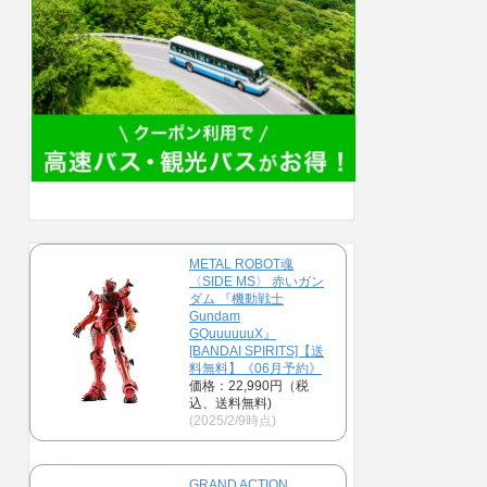
METAL ROBOT魂
〈SIDE MS〉 赤いガン
ダム 『機動戦士
Gundam
GQuuuuuuX』
[BANDAI SPIRITS]【送
料無料】《06月予約》
価格：22,990円（税
込、送料無料)
(2025/2/9時点)
GRAND ACTION