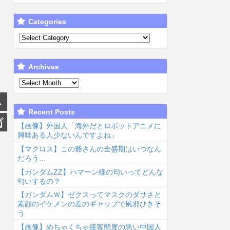
Categories
Archives
Recent Posts
【画像】外国人「海外だとロボットアニメに
興味ある人少ないんですよね」
【マクロス】この爺さんの全盛期はいつなん
だろう…
【ガンダムΖΖ】ハマーン様の匂いってどんな
匂いするの？
【ガンダムＷ】ゼクスってマスクのダサさと
素顔のイケメンの差のギャップで風邪ひきそ
う
【画像】めちゃくちゃ接客態度の悪い中国人