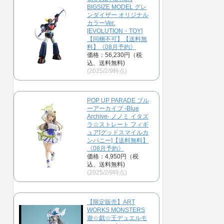
BIGSIZE MODEL グレ
ンダイザー オリジナル
カラーVer.
[EVOLUTION・TOY]
【同梱不可】【送料無
料】《08月予約》
価格：56,230円（税
込、送料無料)
(2025/2/9時点)
POP UP PARADE ブル
ーアーカイブ -Blue
Archive- ノノミ イタズ
ラ☆ストレート フィギ
ュア[グッドスマイルカ
ンパニー]【送料無料】
《08月予約》
価格：4,950円（税
込、送料無料)
(2025/2/9時点)
【限定販売】ART
WORKS MONSTERS
遊☆戯☆王デュエルモ