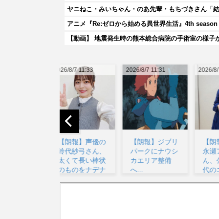
ヤニねこ・みいちゃん・のあ先輩・もちづきさん「
アニメ『Re:ゼロから始める異世界生活』4th seas
【動画】 地震発生時の熊本総合病院の手術室の様子が(((
026/8/7 11:33
2026/8/7 11:31
2026/8/7 15:41
20
【朗報】声優の
【朗報】ジブリ
【朗報】声優の
鈴代紗弓さん、
パークにナウシ
永瀬アンナさ
太くて長い棒状
カエリア整備
ん、公式に次世
のものをナデナ
へ...
代のエースとし
デし...
て認め...