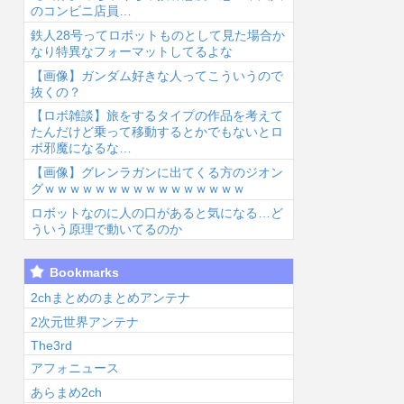
のコンビニ店員…
鉄人28号ってロボットものとして見た場合か
なり特異なフォーマットしてるよな
【画像】ガンダム好きな人ってこういうので
抜くの？
【ロボ雑談】旅をするタイプの作品を考えて
6/8/7 12:35
2026/8/7 12:35
2026/8/7 12:13
2026
たんだけど乗って移動するとかでもないとロ
ボ邪魔になるな…
【画像】グレンラガンに出てくる方のジオン
グｗｗｗｗｗｗｗｗｗｗｗｗｗｗｗｗ
ロボットなのに人の口があると気になる…ど
ういう原理で動いてるのか
【追放された転
佐倉綾音さん
ヤニねこ・みぃ
幼
Bookmarks
生重騎士】やっ
「女性声優がセ
ちゃん・のあ先
メ
ぱヒロインが出
クハラされてキ
輩・もちづきさ
に
2chまとめのまとめアンテナ
てくると嬉し
ャーって態度だ
ん「結婚してく
感
2次元世界アンテナ
...
と性的...
ださ...
The3rd
アフォニュース
あらまめ2ch