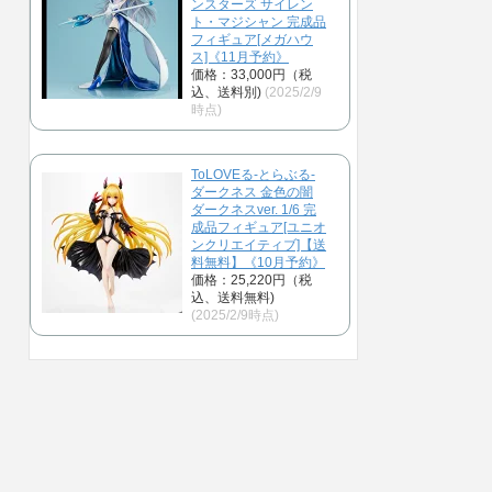
ンスターズ サイレン
ト・マジシャン 完成品
フィギュア[メガハウ
ス]《11月予約》
価格：33,000円（税
込、送料別)
(2025/2/9
時点)
ToLOVEる-とらぶる-
ダークネス 金色の闇
ダークネスver. 1/6 完
成品フィギュア[ユニオ
ンクリエイティブ]【送
料無料】《10月予約》
価格：25,220円（税
込、送料無料)
(2025/2/9時点)