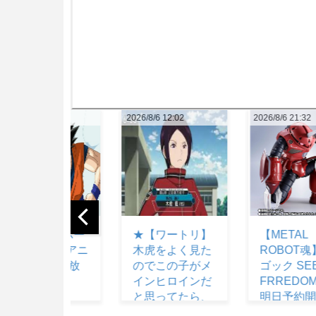
2026/8/6 12:02
2026/8/6 21:32
2026/8/6 
★【ワートリ】
【METAL
【機
木虎をよく見た
ROBOT魂】 ズ
スピー
のでこの子がメ
ゴック SEED
イラ
インヒロインだ
FRREDOM ver
ーズ
と思ってたら、
明日予約開
予約
はじめて読んだ
始！！キャバリ