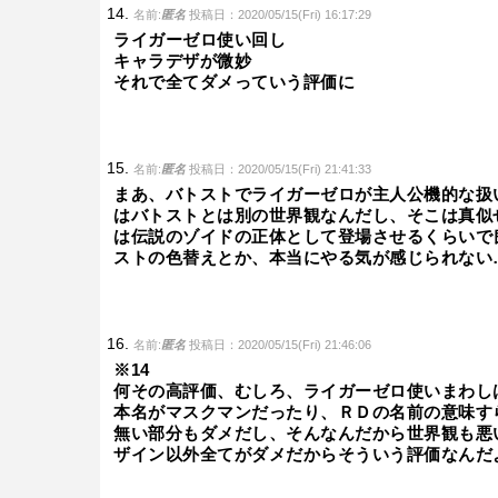
名前:
匿名
投稿日：2020/05/15(Fri) 16:17:29
ライガーゼロ使い回し
キャラデザが微妙
それで全てダメっていう評価に
名前:
匿名
投稿日：2020/05/15(Fri) 21:41:33
まあ、バトストでライガーゼロが主人公機的な扱
はバトストとは別の世界観なんだし、そこは真似
は伝説のゾイドの正体として登場させるくらいで
ストの色替えとか、本当にやる気が感じられない
名前:
匿名
投稿日：2020/05/15(Fri) 21:46:06
※14
何その高評価、むしろ、ライガーゼロ使いまわし
本名がマスクマンだったり、ＲＤの名前の意味す
無い部分もダメだし、そんなんだから世界観も悪
ザイン以外全てがダメだからそういう評価なんだ