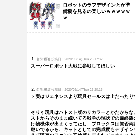
ロボットのラフデザインとか準
備稿を見るの楽しいｗｗｗｗｗ
ｗ
名前:
匿名
投稿日：2020/05/14(Thu) 23:17:32
スーパーロボット大戦に参戦してほしい
名前:
匿名
投稿日：2020/05/14(Thu) 23:20:15
＞実はジェネシスより玩具セールスは上だったり
そりゃ玩具はバトスト版のリカラーとかだからな
ストからそのまま続いてる戦争の現状での最終版
け物機体が出まくってたし、ブロックスは賛否両
継いでるから、キットとしての完成度もデザイン