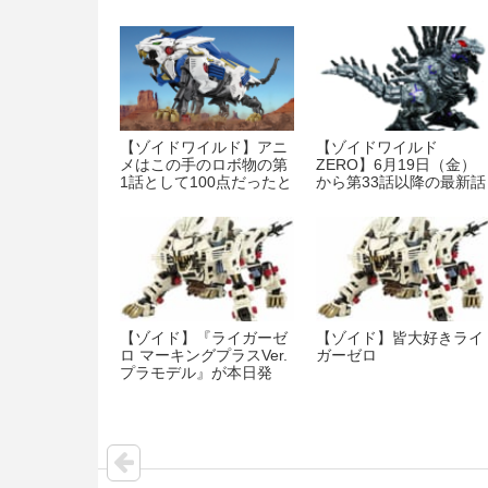
【ゾイドワイルド】アニ
【ゾイドワイルド
メはこの手のロボ物の第
ZERO】6月19日（金）
1話として100点だったと
から第33話以降の最新話
思う
の放送を再開！
【ゾイド】『ライガーゼ
【ゾイド】皆大好きライ
ロ マーキングプラスVer.
ガーゼロ
プラモデル』が本日発
売！