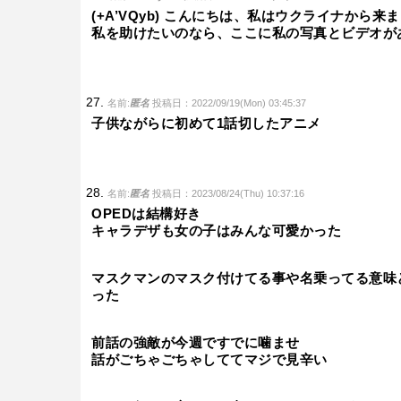
(+A’VQyb) こんにちは、私はウクライナか
私を助けたいのなら、ここに私の写真とビデオが
名前:
匿名
投稿日：2022/09/19(Mon) 03:45:37
子供ながらに初めて1話切したアニメ
名前:
匿名
投稿日：2023/08/24(Thu) 10:37:16
OPEDは結構好き
キャラデザも女の子はみんな可愛かった
マスクマンのマスク付けてる事や名乗ってる意味
った
前話の強敵が今週ですでに噛ませ
話がごちゃごちゃしててマジで見辛い