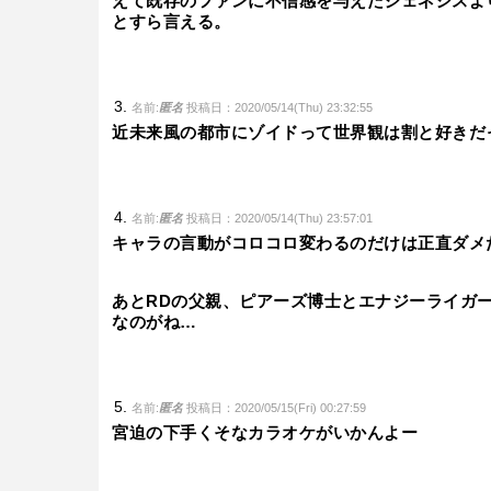
えて既存のファンに不信感を与えたジェネシスよ
とすら言える。
名前:
匿名
投稿日：2020/05/14(Thu) 23:32:55
近未来風の都市にゾイドって世界観は割と好きだ
名前:
匿名
投稿日：2020/05/14(Thu) 23:57:01
キャラの言動がコロコロ変わるのだけは正直ダメ
あとRDの父親、ピアーズ博士とエナジーライガ
なのがね…
名前:
匿名
投稿日：2020/05/15(Fri) 00:27:59
宮迫の下手くそなカラオケがいかんよー