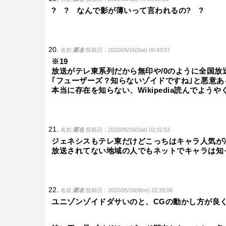
? ? なんで影が薄いって言われるの? ?
名前:
匿名
投稿日：2020/05/16(Sat) 00:43:07
※19
放送がテレ東系列だから無印や/0のように全国放
｢フューザーズ？知らないゾイドですね｣と悪意
本当に存在を知らない、Wikipedia読んでよう
名前:
匿名
投稿日：2020/05/16(Sat) 02:31:53
ジェネシスもテレ東だけどこっちはキャラ人気が
放送されてない地域の人でもネットでキャラは知
名前:
匿名
投稿日：2020/05/18(Mon) 22:39:06
ユニゾンゾイドダサいのと、CGの動かし方が良