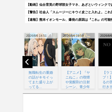
【動画】仙台育英の野球部女子マネ、あざといウィンクで
【警告】社会人「スムージーにキウイ皮ごと入れよ。これ
【速報】熊本イオンモール、爆発の原因は『これ』の可能
6 14:51
2026/8/6 19:59
2026/8/6 17:56
2026/8/
転生の重婚
【アニメ】『ヤ
【ラブライ
【画
がキモイっ
ニねこ』の喫煙
ブ！】予定立て
ゃん
た盛り上が
や覚醒剤の注射
るの苦手なので
ッッ
...
シーン、青少年
行き当たりばっ
ブラ
への...
たりの旅...
パー..