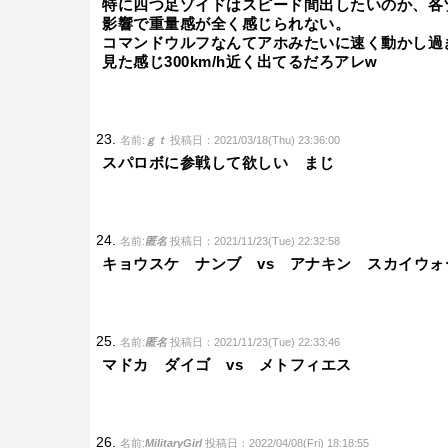
特に四つ足ゾイドはスピード間出したいのか、各
影響で重量感が全く感じられない。
コマンドウルフなんてアホみたいに速く動かし過
見た感じ300km/h近く出てるだろアレw
名前:
ｇｔ
投稿日：2021/03/18(Thu) 23:36:00
スパロボに参戦して欲しい まじ
名前:
匿名
投稿日：2021/11/23(Tue) 22:32:58
キョウスケ ナンブ vs アナキン スカイウォ
名前:
匿名
投稿日：2021/11/23(Tue) 22:33:46
マドカ ダイゴ vs メトフィエス
名前:
MilitaryGirl
投稿日：2022/04/08(Fri) 18:18:55