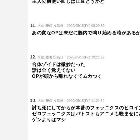
主人公機使い回しは正直どうかと
名前:
匿名
投稿日：2020/05/15(Fri) 09:20:30
あの変なOPは未だに脳内で鳴り始める時がある
名前:
匿名
投稿日：2020/05/15(Fri) 10:21:12
合体ゾイドは微妙だった
話は全く覚えてない
OPが頭から離れなくてムカつく
名前:
匿名
投稿日：2020/05/15(Fri) 11:21:34
討ち死にしてからが本番のフェッニクスのヒロイ
ゼロフェッニクスはバトストもアニメも咬ませに
ゲンよりはマシ