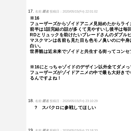
名前:
匿名
投稿日：2020/05/15(Fri) 22:01:02
※16
フューザーズからゾイドアニメ見始めたからライ
前半は1話完結の話が多くて見やすいし後半は毎
RDとリュックを助けたいブレードさんのダブル
マスクマンは名前も見た目も色モノ臭いのに中身
白い。
世界観は近未来でゾイドと共生する街ってコンセ
※16にとっちゃゾイドのデザイン以外全てダメ
フューザーズがゾイドアニメの中で最も大好きで
るんですよね！
名前:
匿名
投稿日：2020/05/15(Fri) 23:10:29
? スパクロに参戦してほしい
名前:
匿名
投稿日：2020/05/15(Fri) 23:18:33