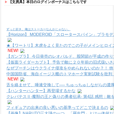
【文房具】本日のログインボーナスはこちらです
ずっと好き。俺はストーカーなんかじゃない。
【Horizon】 MODEROID「スロータースパイン」プラ
★【ワートリ】木虎をよく見たのでこの子がメインヒロイ
NEW!
【ガンプラ】 今日発売のレオパルド、股関節が平成の作り
【仮面ライダーカブト】 予告で敵に２０年前の旧式扱いさ
なぜプーチンはウクライナ侵攻をやめられないのか？！ 他
中国国防省、海自イージス艦のトマホーク実射試験を批判
NEW!
舌を絡ませて、唾液交換して── ちゅっちゅしながらの濃厚
【ハンターハンター】再登場するかな
クレバテスⅡ-魔獣の王と偽りの勇者伝承- 第4話 感想：
フィギュアの出来の良い悪いの基準ってどこで決まるの
【画像】NARUTO三大謎の一つ、「羅生門」とは一体何