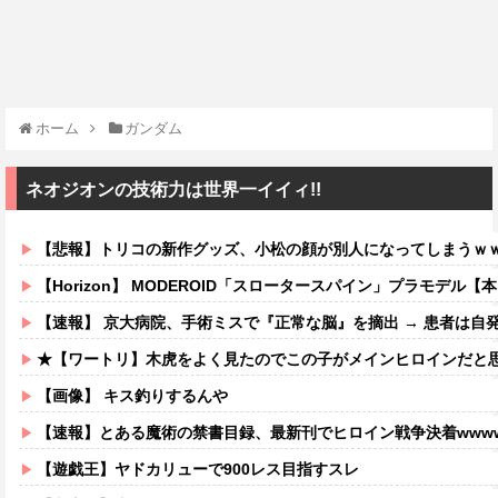
ホーム
ガンダム
ネオジオンの技術力は世界一イイィ!!
【悲報】トリコの新作グッズ、小松の顔が別人になってしまうｗ
【Horizon】 MODEROID「スロータースパイン」プラモデル【
【速報】 京大病院、手術ミスで『正常な脳』を摘出 → 患者は自
★【ワートリ】木虎をよく見たのでこの子がメインヒロインだと思ってたら、は
【画像】 キス釣りするんや
【速報】とある魔術の禁書目録、最新刊でヒロイン戦争決着wwww
【遊戯王】ヤドカリューで900レス目指すスレ