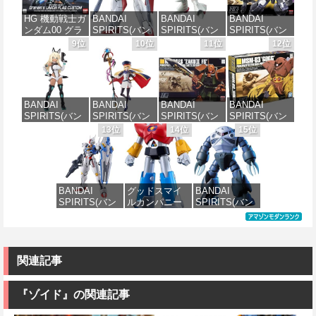
パルド 1/144ス
AV-98Plus (イ
ール 全高約
分け済みプラ
ケール 色分け
ングラム・プ
160mm
モデル
HG 機動戦士ガ
BANDAI
BANDAI
BANDAI
済みプラモデ
ラス) 色分け済
ンダム00 グラ
SPIRITS(バン
SPIRITS(バン
SPIRITS(バン
ル
みプラモデル
価格：¥10,087
価格：¥4,100
ハム専用ユニ
ダイ スピリッ
ダイ スピリッ
ダイ スピリッ
9位
10位
11位
12位
オンフラッグ
ツ) HGAW 機
ツ) HGUC 195
ツ) HGUC 機動
価格：¥3,700
価格：¥6,500
カスタム 1/144
動新世紀ガン
機動戦士Zガン
戦士ガンダム
スケール 色分
ダムX ガンダ
ダム キュベレ
ザクI(黒い三連
け済みプラモ
ムエアマスタ
イ 1/144スケー
星仕様) 1/144
デル
ー 1/144スケー
ル 色分け済み
スケール 色分
BANDAI
BANDAI
BANDAI
BANDAI
ル 色分け済み
プラモデル
け済みプラモ
SPIRITS(バン
SPIRITS(バン
SPIRITS(バン
SPIRITS(バン
プラモデル
デル
価格：¥1,800
ダイスピリッ
ダイ スピリッ
ダイ スピリッ
ダイ スピリッ
13位
14位
15位
価格：¥2,200
ツ) 30MS SIS-
ツ) 30MS
ツ) HGUC
ツ) HGUC 機動
価格：¥3,600
価格：¥2,200
H00 セスティ
Fate/Grand
1/144 ザクII
戦士ガンダム
エ[カラーC] 色
Order アルトリ
(ガルマ専用機)
MSM-03 ゴッ
分け済みプラ
ア・キャスタ
(機動戦士ガン
グ 1/144スケー
モデル
ー 色分け済み
ダム)
ル 色分け済み
BANDAI
グッドスマイ
BANDAI
プラモデル
プラモデル
SPIRITS(バン
ルカンパニー
SPIRITS(バン
価格：¥4,500
価格：¥2,982
ダイ スピリッ
UFO戦士ダイ
ダイ スピリッ
価格：¥7,800
価格：¥2,300
ツ) FULL
アポロン
ツ) HGUC 機動
MECHANICS
MODEROID ダ
戦士ガンダム
機動戦士ガン
イアポロン 組
MSM-07 ズゴ
ダム 水星の魔
み立て式プラ
ック 1/144スケ
関連記事
女 ガンダムエ
モデル ノンス
ール 色分け済
アリアル 1/100
ケール 全高約
みプラモデル
スケール 色分
175mm
『ゾイド』の関連記事
け済みプラモ
価格：¥1,518
デル