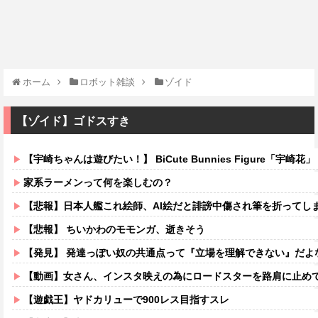
ホーム
ロボット雑談
ゾイド
【ゾイド】ゴドスすき
【宇崎ちゃんは遊びたい！】 BiCute Bunnies Figure「宇崎花」「宇崎月」メタリックパープルver. 
家系ラーメンって何を楽しむの？
【悲報】日本人艦これ絵師、AI絵だと誹謗中傷され筆を折ってし
【悲報】 ちいかわのモモンガ、逝きそう
【発見】 発達っぽい奴の共通点って『立場を理解できない』だよ
【動画】女さん、インスタ映えの為にロードスターを路肩に止めて記念撮影していたら後続車に突っ込まれて
【遊戯王】ヤドカリューで900レス目指すスレ