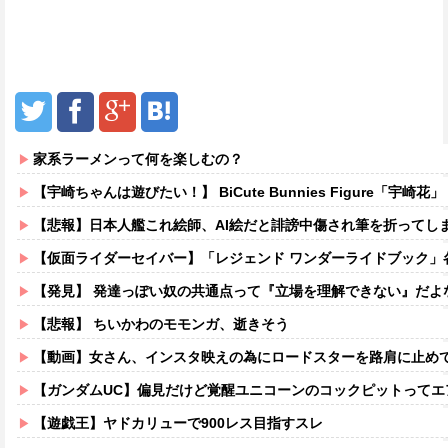
家系ラーメンって何を楽しむの？
【宇崎ちゃんは遊びたい！】 BiCute Bunnies Figure「宇崎花」「宇崎月」メタリックパープルver. 
【悲報】日本人艦これ絵師、AI絵だと誹謗中傷され筆を折ってし
【仮面ライダーセイバー】「レジェンド ワンダーライドブック」
【発見】 発達っぽい奴の共通点って『立場を理解できない』だよ
【悲報】 ちいかわのモモンガ、逝きそう
【動画】女さん、インスタ映えの為にロードスターを路肩に止めて記念撮影していたら後続車に突っ込まれて
【ガンダムUC】偏見だけど覚醒ユニコーンのコックピットってエアコ
【遊戯王】ヤドカリューで900レス目指すスレ