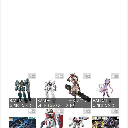
1位
2位
3位
4位
BANDAI
BANDAI
マックスファ
BANDAI
SPIRITS(バン
SPIRITS(バン
クトリー
SPIRITS(バン
ダイ スピリッ
ダイ スピリッ
PLAMATEA
ダイ スピリッ
5位
6位
7位
8位
ツ) HG 機動新
ツ) 機動警察パ
MXちゃん 組み
ツ) 30MS SIS-
世紀ガンダムX
トレイバー
立て式プラモ
J00 メルンジ
ガンダムレオ
EZY RG 1/48
デル ノンスケ
ャ[カラーA] 色