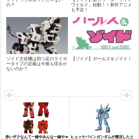
の？
ワイルド」始動！！新作アニメ
も予定！
ゾイド主役機は四つ足のライガ
【ゾイド】ガールズ＆ゾイド！
ータイプの定義は今後も揺るが
ないのか？
赤いザクなんて一緒やみんな一緒やｗ
ヒュッケバインガンダムが復活したと