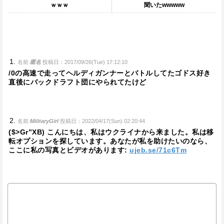
ｗｗｗ
聞いたwwwww
名前:
匿名
投稿日：2017/09/26(Tue) 17:12:10
/0の高速で走ってヘルディガンナーとバトルしてたゴドス好き
直後にバックドラフト団にやられてたけど
名前:
MilitaryGirl
投稿日：2022/04/17(Sun) 02:20:44
($>Gr”XB) こんにちは、私はウクライナから来ました。私は移
転オプションを探しています。あなたが私を助けたいのなら、
ここに私の写真とビデオがあります:
ujeb.se/71c6Tm