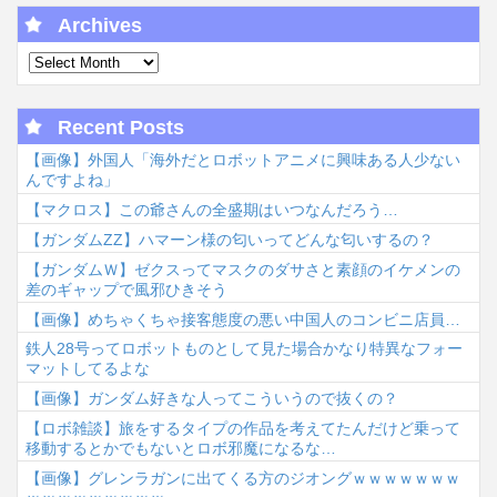
Archives
Recent Posts
【画像】外国人「海外だとロボットアニメに興味ある人少ない
んですよね」
【マクロス】この爺さんの全盛期はいつなんだろう…
【ガンダムΖΖ】ハマーン様の匂いってどんな匂いするの？
【ガンダムＷ】ゼクスってマスクのダサさと素顔のイケメンの
差のギャップで風邪ひきそう
【画像】めちゃくちゃ接客態度の悪い中国人のコンビニ店員…
鉄人28号ってロボットものとして見た場合かなり特異なフォー
マットしてるよな
【画像】ガンダム好きな人ってこういうので抜くの？
【ロボ雑談】旅をするタイプの作品を考えてたんだけど乗って
移動するとかでもないとロボ邪魔になるな…
【画像】グレンラガンに出てくる方のジオングｗｗｗｗｗｗｗ