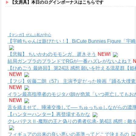
【文房具】本日のログインボーナスはこちらです
【マンガ】ぜんぶ私が中心
【宇崎ちゃんは遊びたい！】 BiCute Bunnies Figure「
【悲報】 ちいかわのモモンガ、逝きそう
NEW!
結局ガンプラのブランドでRGが一番ハズレがないよね？
【ひめごう 最終回】 第24話 感想 願いを叶える流星群【姫
NEW!
【フジ】佐藤二朗（57） 主演予定だった映画『踊る大捜
NEW!
イラン最高指導者のモジタバ師が危篤「いつ死亡してもお
NEW!
舌を絡ませて、唾液交換して── ちゅっちゅしながらの濃厚
【ハンターハンター】再登場するかな
クレバテスⅡ-魔獣の王と偽りの勇者伝承- 第4話 感想：
フィギュアの出来の良い悪いの基準ってどこで決まるの