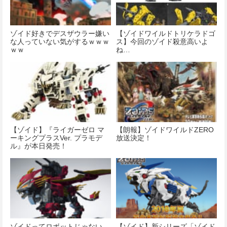
ゾイド好きでデスザウラー嫌い
【ゾイドワイルドトリケラドゴ
な人っていない気がするｗｗｗ
ス】今回のゾイド殺意高いよ
ｗｗ
ね…
【ゾイド】『ライガーゼロ マ
【朗報】ゾイドワイルドZERO
ーキングプラスVer. プラモデ
放送決定！
ル』が本日発売！
ゾイドってロボットじゃない
【ゾイド】新シリーズ「ゾイド